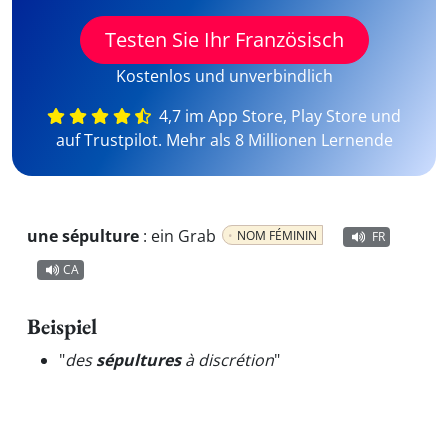
Testen Sie Ihr Französisch
Kostenlos und unverbindlich
4,7 im App Store, Play Store und
auf Trustpilot. Mehr als 8 Millionen Lernende
une sépulture
:
ein Grab
NOM FÉMININ
FR
CA
Beispiel
"
des
sépultures
à discrétion
"