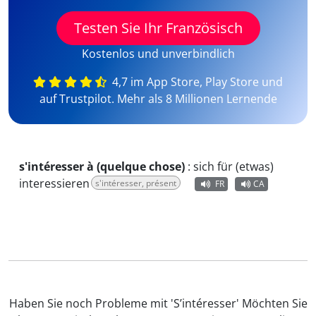
Testen Sie Ihr Französisch
Kostenlos und unverbindlich
4,7 im App Store, Play Store und
auf Trustpilot. Mehr als 8 Millionen Lernende
s'intéresser à (quelque chose)
:
sich für (etwas)
interessieren
s'intéresser, présent
FR
CA
Haben Sie noch Probleme mit 'S’intéresser' Möchten Sie