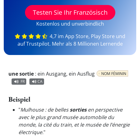
Testen Sie Ihr Französisch
Kostenlos und unverbindlich
4,7 im App Store, Play Store und
auf Trustpilot. Mehr als 8 Millionen Lernende
une sortie
:
ein Ausgang, ein Ausflug
NOM FÉMININ
FR
CA
Beispiel
"
Mulhouse : de belles
sorties
en perspective
avec le plus grand musée automobile du
monde, la cité du train, et le musée de l’énergie
électrique.
"