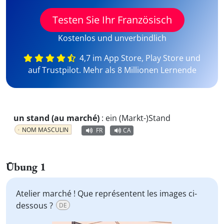
Testen Sie Ihr Französisch
Kostenlos und unverbindlich
4,7 im App Store, Play Store und
auf Trustpilot. Mehr als 8 Millionen Lernende
un stand (au marché)
:
ein (Markt-)Stand
NOM MASCULIN
FR
CA
Übung 1
Atelier marché ! Que représentent les images ci-
dessous ?
DE