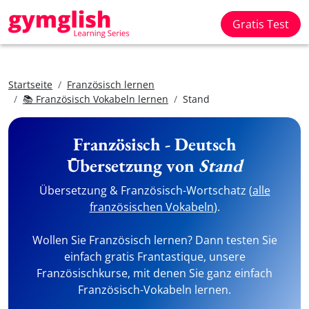
Gratis Test
Startseite
Französisch lernen
📚 Französisch Vokabeln lernen
Stand
Französisch - Deutsch
Übersetzung von
Stand
Übersetzung & Französisch-Wortschatz (
alle
französischen Vokabeln
).
Wollen Sie Französisch lernen? Dann testen Sie
einfach gratis Frantastique, unsere
Französischkurse, mit denen Sie ganz einfach
Französisch-Vokabeln lernen.