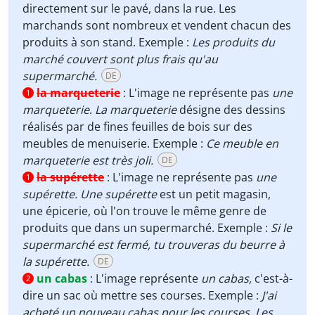
directement sur le pavé, dans la rue. Les
marchands sont nombreux et vendent chacun des
produits à son stand. Exemple :
Les produits du
marché couvert sont plus frais qu'au
supermarché.
DE
la marqueterie
:
L'image ne représente pas
une
1
marqueterie
.
La marqueterie
désigne des dessins
réalisés par de fines feuilles de bois sur des
meubles de menuiserie. Exemple :
Ce meuble en
marqueterie est très joli.
DE
la supérette
:
L'image ne représente pas
une
1
supérette. Une supérette
est un petit magasin,
une épicerie, où l'on trouve le même genre de
produits que dans un supermarché. Exemple :
Si le
supermarché est fermé, tu trouveras du beurre à
la supérette.
DE
un cabas
:
L'image représente
un cabas,
c'est-à-
2
dire un sac où mettre ses courses. Exemple :
J'ai
acheté un nouveau cabas pour les courses.
Les