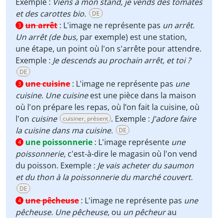
Exemple :
Viens à mon stand, je vends des tomates
et des carottes bio.
DE
un arrêt
:
L'image ne représente pas
un arrêt
.
3
Un arrêt (de bus,
par exemple) est une station,
une étape, un point où l'on s'arrête pour attendre.
Exemple :
Je descends au prochain arrêt, et toi ?
DE
une cuisine
:
L'image ne représente pas
une
3
cuisine
.
Une cuisine
est une pièce dans la maison
où l'on prépare les repas, où l’on fait la cuisine, où
l'on
cuisine
. Exemple :
J'adore faire
cuisiner, présent
la cuisine dans ma cuisine.
DE
une poissonnerie
:
L'image représente
une
4
poissonnerie,
c'est-à-dire le magasin où l'on vend
du poisson. Exemple :
Je vais acheter du saumon
et du thon à la poissonnerie du marché couvert.
DE
une pêcheuse
:
L'image ne représente pas
une
4
pêcheuse
.
Une pêcheuse
, ou
un pêcheur
au