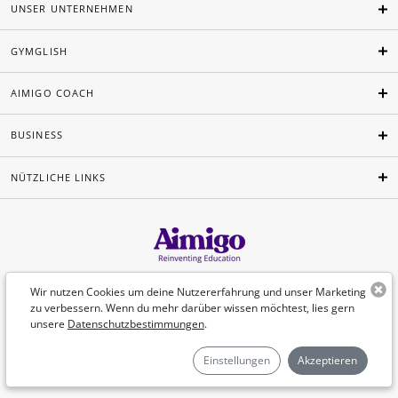
UNSER UNTERNEHMEN
GYMGLISH
AIMIGO COACH
BUSINESS
NÜTZLICHE LINKS
Deutsch
Wir nutzen Cookies um deine Nutzererfahrung und unser Marketing
zu verbessern. Wenn du mehr darüber wissen möchtest, lies gern
unsere
Datenschutzbestimmungen
.
©Aimigo 2026
Einstellungen
Akzeptieren