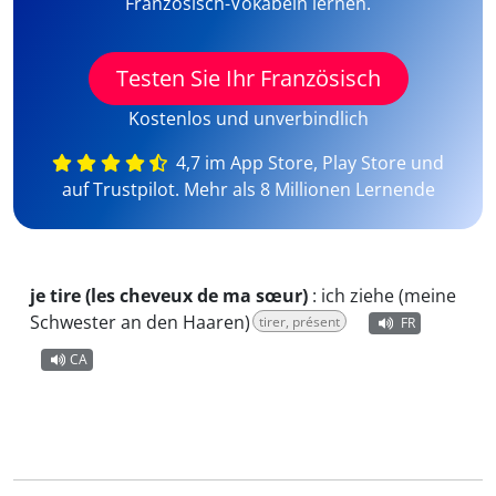
Französisch-Vokabeln lernen.
Testen Sie Ihr Französisch
Kostenlos und unverbindlich
4,7 im App Store, Play Store und
auf Trustpilot. Mehr als 8 Millionen Lernende
je tire (les cheveux de ma sœur)
:
ich ziehe (meine
Schwester an den Haaren)
tirer, présent
FR
CA