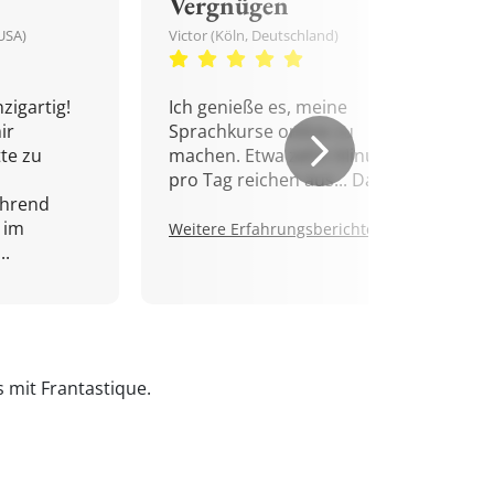
Vergnügen
USA)
Victor (Köln, Deutschland)
zigartig!
Ich genieße es, meine
ir
Sprachkurse online zu
tte zu
machen. Etwa zehn Minuten
pro Tag reichen aus... Danke!
ährend
 im
Weitere Erfahrungsberichte.
..
s mit Frantastique.