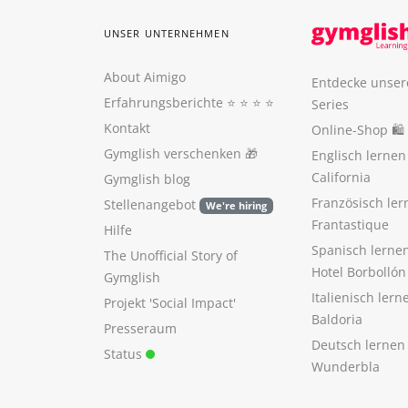
UNSER UNTERNEHMEN
About Aimigo
Entdecke unser
Erfahrungsberichte
⭐️ ⭐️ ⭐️ ⭐️
Series
Kontakt
Online-Shop 🛍
Gymglish verschenken
🎁
Englisch lerne
California
Gymglish blog
Französisch ler
Stellenangebot
We're hiring
Frantastique
Hilfe
Spanisch lerne
The Unofficial Story of
Hotel Borbollón
Gymglish
Italienisch ler
Projekt 'Social Impact'
Baldoria
Presseraum
Deutsch lernen
Status
Wunderbla