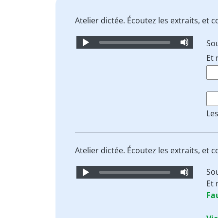
Atelier dictée. Écoutez les extraits, e
Audio
So
Player
Et
Les
Atelier dictée. Écoutez les extraits, e
Audio
So
Player
Et
Fau