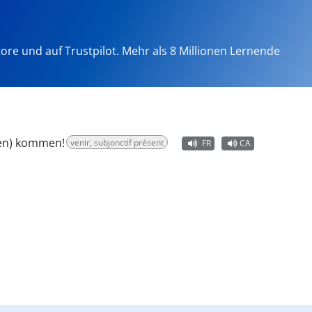
tore und auf Trustpilot. Mehr als 8 Millionen Lernende
en) kommen!
venir, subjonctif présent
FR
CA