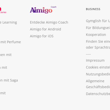
BUSINESS
Gymglish für
e Learning
Entdecke Aimigo Coach
Für Bildungse
Aimigo for Android
Kooperation
Aimigo for iOS
Finden Sie ei
n mit Perfume
oder Sprachtr
----
nen mit
Impressum
Cookies einste
n mit
Nutzungsbedi
nen mit Saga
Allgemeine
Geschäftsbed
 mit
Datenschutzb