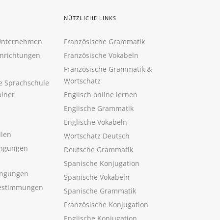
NÜTZLICHE LINKS
 Unternehmen
Französische Grammatik
inrichtungen
Französische Vokabeln
Französische Grammatik &
Wortschatz
ne Sprachschule
ainer
Englisch online lernen
Englische Grammatik
Englische Vokabeln
llen
Wortschatz Deutsch
ngungen
Deutsche Grammatik
Spanische Konjugation
ingungen
Spanische Vokabeln
estimmungen
Spanische Grammatik
Französische Konjugation
Englische Konjugation