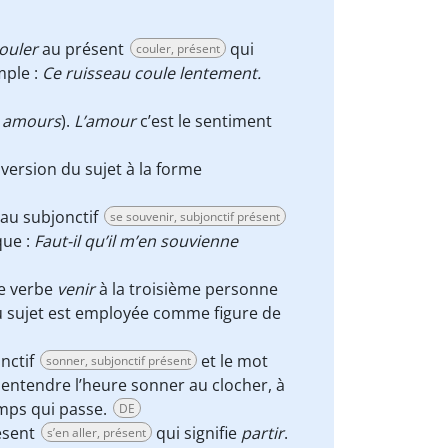
ouler
au présent
qui
couler, présent
mple :
Ce ruisseau coule lentement.
 amours
).
L’amour
c’est le sentiment
inversion du sujet à la forme
au subjonctif
se souvenir, subjonctif présent
que :
Faut-il qu’il m’en souvienne
 le verbe
venir
à la troisième personne
 du sujet est employée comme figure de
nctif
et le mot
sonner, subjonctif présent
entendre l’heure sonner au clocher, à
temps qui passe.
DE
ésent
qui signifie
partir
.
s’en aller, présent