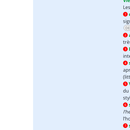
Vi
Les
1
sig
DE
2
trè
3
int
4
ap
(li
5
du 
sty
6
l’h
l’h
7