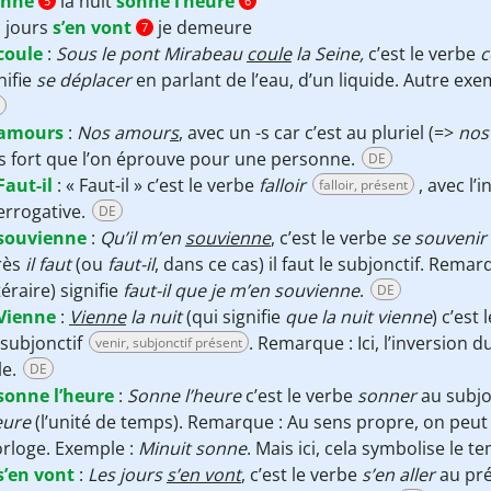
enne
la nuit
sonne l’heure
5
6
 jours
s’en vont
je demeure
7
coule
:
Sous le pont Mirabeau
coule
la Seine,
c’est le verbe
c
nifie
se déplacer
en parlant de l’eau, d’un liquide. Autre exe
amours
:
Nos amour
s
, avec un -s car c’est au pluriel (=>
nos
s fort que l’on éprouve pour une personne.
DE
Faut-il
:
« Faut-il » c’est le verbe
falloir
, avec l’
falloir, présent
errogative.
DE
souvienne
:
Qu’il m’en
souvienne
, c’est le verbe
se souvenir
rès
il faut
(ou
faut-il
, dans ce cas) il faut le subjonctif. Remar
ttéraire) signifie
faut-il que je m’en souvienne
.
DE
Vienne
:
Vienne
la nuit
(qui signifie
que la nuit vienne
) c’est
subjonctif
. Remarque : Ici, l’inversion
venir, subjonctif présent
le.
DE
sonne l’heure
:
Sonne l’heure
c’est le verbe
sonner
au subjo
eure
(l’unité de temps). Remarque : Au sens propre,
on peut 
orloge. Exemple :
Minuit sonne
. Mais ici, cela symbolise le 
s’en vont
:
Les jours
s’en vont
, c’est le verbe
s’en aller
au pr