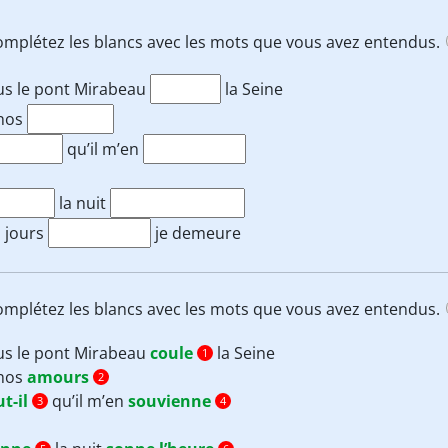
t complétez les blancs avec les mots que vous avez entendus.
us le pont Mirabeau
la Seine
 nos
qu’il m’en
la nuit
 jours
je demeure
t complétez les blancs avec les mots que vous avez entendus.
us le pont Mirabeau
coule
la Seine
1
 nos
amours
2
t-il
qu’il m’en
souvienne
3
4