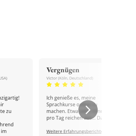
Vergnügen
USA)
Victor (Köln, Deutschland)
zigartig!
Ich genieße es, meine
ir
Sprachkurse online zu
tte zu
machen. Etwa zehn Minuten
pro Tag reichen aus... Danke!
ährend
 im
Weitere Erfahrungsberichte.