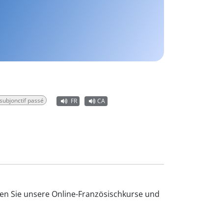
subjonctif passé
FR
CA
ten Sie unsere Online-Französischkurse und