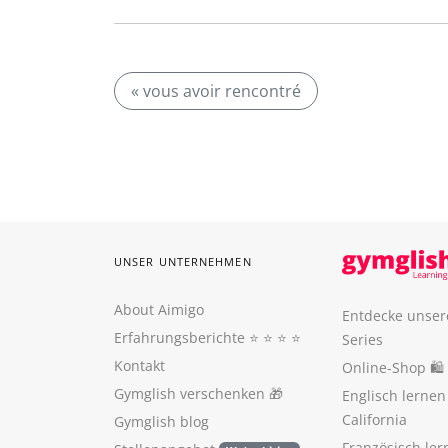
« vous avoir rencontré
UNSER UNTERNEHMEN
About Aimigo
Entdecke unser
Erfahrungsberichte
⭐️ ⭐️ ⭐️ ⭐️
Series
Kontakt
Online-Shop 🛍
Gymglish verschenken
🎁
Englisch lerne
California
Gymglish blog
Französisch ler