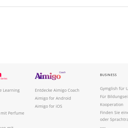
BUSINESS
Gymglish für
e Learning
Entdecke Aimigo Coach
Für Bildungse
Aimigo for Android
Kooperation
Aimigo for iOS
Finden Sie ei
n mit Perfume
oder Sprachtr
----
nen mit