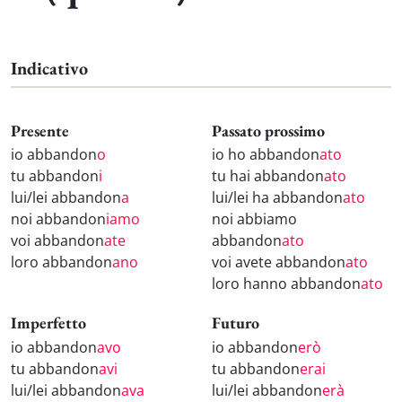
Indicativo
Presente
Passato prossimo
io abbandon
o
io ho abbandon
ato
tu abbandon
i
tu hai abbandon
ato
lui/lei abbandon
a
lui/lei ha abbandon
ato
noi abbandon
iamo
noi abbiamo
voi abbandon
ate
abbandon
ato
loro abbandon
ano
voi avete abbandon
ato
loro hanno abbandon
ato
Imperfetto
Futuro
io abbandon
avo
io abbandon
erò
tu abbandon
avi
tu abbandon
erai
lui/lei abbandon
ava
lui/lei abbandon
erà