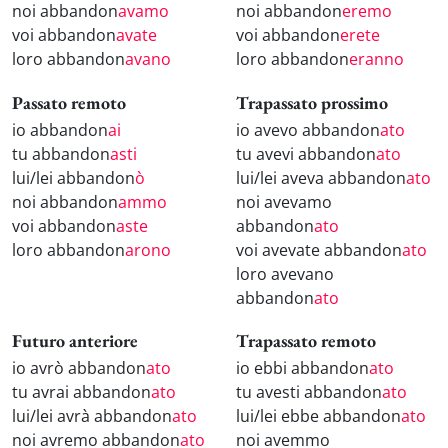
noi abbandon
avamo
noi abbandon
eremo
voi abbandon
avate
voi abbandon
erete
loro abbandon
avano
loro abbandon
eranno
Passato remoto
Trapassato prossimo
io abbandon
ai
io avevo abbandon
ato
tu abbandon
asti
tu avevi abbandon
ato
lui/lei abbandon
ò
lui/lei aveva abbandon
ato
noi abbandon
ammo
noi avevamo
voi abbandon
aste
abbandon
ato
loro abbandon
arono
voi avevate abbandon
ato
loro avevano
abbandon
ato
Futuro anteriore
Trapassato remoto
io avrò abbandon
ato
io ebbi abbandon
ato
tu avrai abbandon
ato
tu avesti abbandon
ato
lui/lei avrà abbandon
ato
lui/lei ebbe abbandon
ato
noi avremo abbandon
ato
noi avemmo