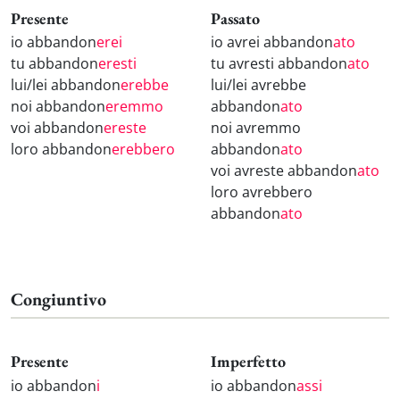
Presente
Passato
io abbandon
erei
io avrei abbandon
ato
tu abbandon
eresti
tu avresti abbandon
ato
lui/lei abbandon
erebbe
lui/lei avrebbe
noi abbandon
eremmo
abbandon
ato
voi abbandon
ereste
noi avremmo
loro abbandon
erebbero
abbandon
ato
voi avreste abbandon
ato
loro avrebbero
abbandon
ato
Congiuntivo
Presente
Imperfetto
io abbandon
i
io abbandon
assi