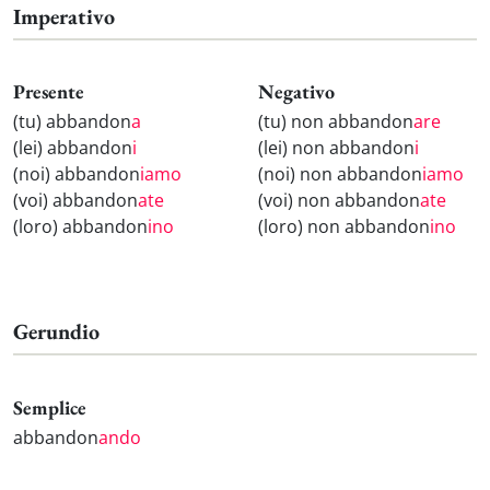
Imperativo
Presente
Negativo
(tu) abbandon
a
(tu) non abbandon
are
(lei) abbandon
i
(lei) non abbandon
i
(noi) abbandon
iamo
(noi) non abbandon
iamo
(voi) abbandon
ate
(voi) non abbandon
ate
(loro) abbandon
ino
(loro) non abbandon
ino
Gerundio
Semplice
abbandon
ando