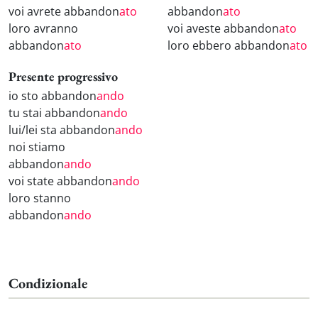
voi avrete abbandon
ato
abbandon
ato
loro avranno
voi aveste abbandon
ato
abbandon
ato
loro ebbero abbandon
ato
Presente progressivo
io sto abbandon
ando
tu stai abbandon
ando
lui/lei sta abbandon
ando
noi stiamo
abbandon
ando
voi state abbandon
ando
loro stanno
abbandon
ando
Condizionale