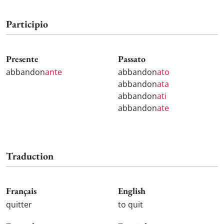
Participio
Presente
Passato
abbandon
ante
abbandon
ato
abbandon
ata
abbandon
ati
abbandon
ate
Traduction
Français
English
quitter
to quit