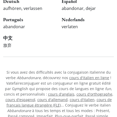
Deutsch
Español
aufhören, verlassen
abandonar, dejar
Português
Nederlands
abandonar
verlaten
中文
放弃
Si vous avez des difficultés avec la conjugaison italienne du
verbe
Abbandonare
, découvrez nos
cours d'italien en ligne
!
Vatefaireconjuguer est un conjugueur en ligne gratuit édité
par Gymglish qui propose des cours de langues en ligne
fun
,
concis et personnalisés :
cours d'anglais
,
cours d'orthographe
,
cours d'espagnol
,
cours d'allemand
,
cours d'italien
,
cours de
français langue étrangère (FLE)
... Conjuguez le verbe italien
Abbandonare
à tous les temps et tous les modes : Présent,
Passé composé, Imparfait, Plus-que-parfait, Passé simple,