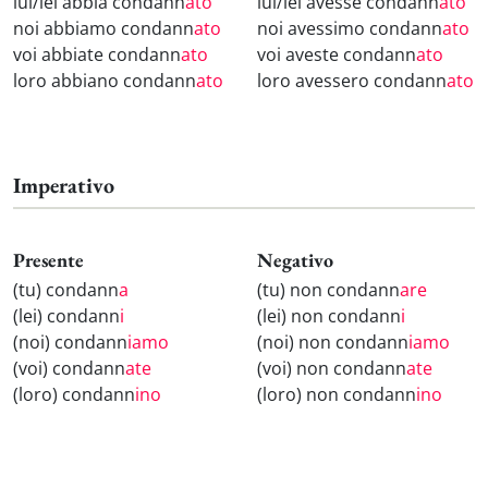
lui/lei abbia condann
ato
lui/lei avesse condann
ato
noi abbiamo condann
ato
noi avessimo condann
ato
voi abbiate condann
ato
voi aveste condann
ato
loro abbiano condann
ato
loro avessero condann
ato
Imperativo
Presente
Negativo
(tu) condann
a
(tu) non condann
are
(lei) condann
i
(lei) non condann
i
(noi) condann
iamo
(noi) non condann
iamo
(voi) condann
ate
(voi) non condann
ate
(loro) condann
ino
(loro) non condann
ino