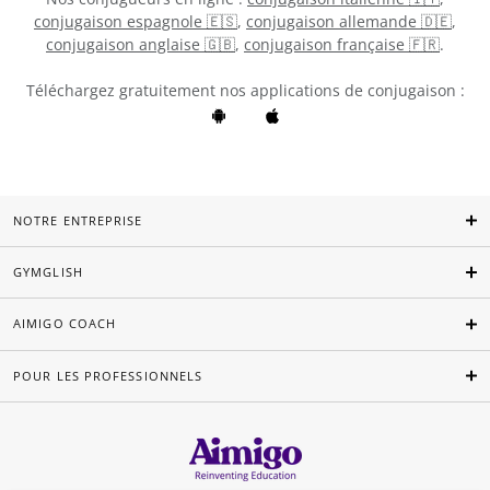
conjugaison espagnole 🇪🇸
,
conjugaison allemande 🇩🇪
,
conjugaison anglaise 🇬🇧
,
conjugaison française 🇫🇷
.
Téléchargez gratuitement nos applications de conjugaison :
NOTRE ENTREPRISE
GYMGLISH
AIMIGO COACH
POUR LES PROFESSIONNELS