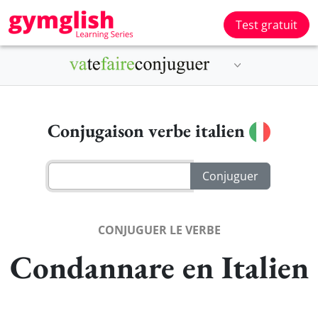
Test gratuit
Conjugaison verbe italien
CONJUGUER LE VERBE
Condannare en Italien