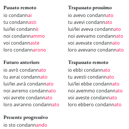
Passato remoto
Trapassato prossimo
io condann
ai
io avevo condann
ato
tu condann
asti
tu avevi condann
ato
lui/lei condann
ò
lui/lei aveva condann
ato
noi condann
ammo
noi avevamo condann
ato
voi condann
aste
voi avevate condann
ato
loro condann
arono
loro avevano condann
ato
Futuro anteriore
Trapassato remoto
io avrò condann
ato
io ebbi condann
ato
tu avrai condann
ato
tu avesti condann
ato
lui/lei avrà condann
ato
lui/lei ebbe condann
ato
noi avremo condann
ato
noi avemmo condann
ato
voi avrete condann
ato
voi aveste condann
ato
loro avranno condann
ato
loro ebbero condann
ato
Presente progressivo
io sto condann
ando