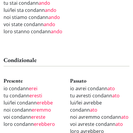
tu stai condann
ando
lui/lei sta condann
ando
noi stiamo condann
ando
voi state condann
ando
loro stanno condann
ando
Condizionale
Presente
Passato
io condann
erei
io avrei condann
ato
tu condann
eresti
tu avresti condann
ato
lui/lei condann
erebbe
lui/lei avrebbe
noi condann
eremmo
condann
ato
voi condann
ereste
noi avremmo condann
ato
loro condann
erebbero
voi avreste condann
ato
loro avrebbero