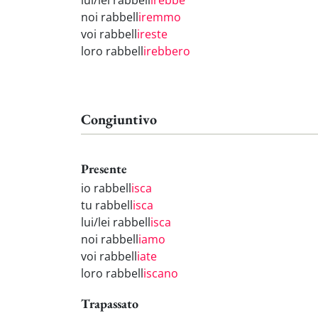
lui/lei rabbell
irebbe
noi rabbell
iremmo
voi rabbell
ireste
loro rabbell
irebbero
Congiuntivo
Presente
io rabbell
isca
tu rabbell
isca
lui/lei rabbell
isca
noi rabbell
iamo
voi rabbell
iate
loro rabbell
iscano
Trapassato