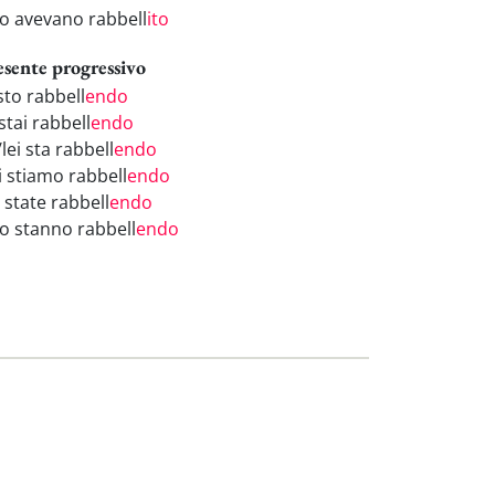
ro avevano rabbell
ito
esente progressivo
sto rabbell
endo
stai rabbell
endo
/lei sta rabbell
endo
i stiamo rabbell
endo
 state rabbell
endo
ro stanno rabbell
endo