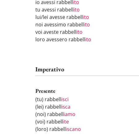
io avessi rabbell
ito
tu avessi rabbell
ito
lui/lei avesse rabbell
ito
noi avessimo rabbell
ito
voi aveste rabbell
ito
loro avessero rabbell
ito
Imperativo
Presente
(tu) rabbell
isci
(lei) rabbell
isca
(noi) rabbell
iamo
(voi) rabbell
ite
(loro) rabbell
iscano