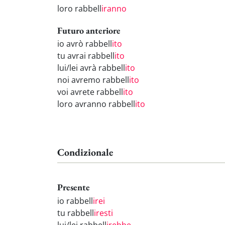
loro rabbell
iranno
Futuro anteriore
io avrò rabbell
ito
tu avrai rabbell
ito
lui/lei avrà rabbell
ito
noi avremo rabbell
ito
voi avrete rabbell
ito
loro avranno rabbell
ito
Condizionale
Presente
io rabbell
irei
tu rabbell
iresti