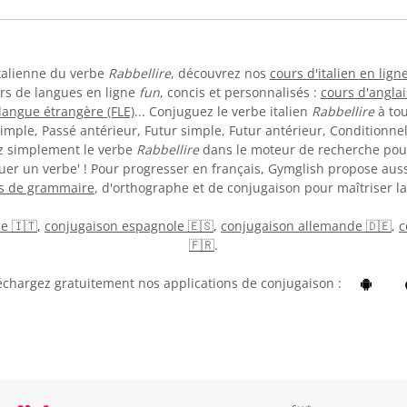
italienne du verbe
Rabbellire
, découvrez nos
cours d'italien en lign
urs de langues en ligne
fun
, concis et personnalisés :
cours d'anglai
langue étrangère (FLE)
... Conjuguez le verbe italien
Rabbellire
à tou
imple, Passé antérieur, Futur simple, Futur antérieur, Conditionnel,
ez simplement le verbe
Rabbellire
dans le moteur de recherche pour
er un verbe' ! Pour progresser en français, Gymglish propose aus
es de grammaire
, d'orthographe et de conjugaison pour maîtriser la
ne 🇮🇹
,
conjugaison espagnole 🇪🇸
,
conjugaison allemande 🇩🇪
,
c
🇫🇷
.
échargez gratuitement nos applications de conjugaison :