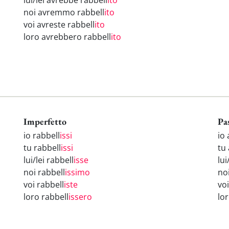
lui/lei avrebbe rabbell
ito
noi avremmo rabbell
ito
voi avreste rabbell
ito
loro avrebbero rabbell
ito
Imperfetto
Pa
io rabbell
issi
io 
tu rabbell
issi
tu
lui/lei rabbell
isse
lui
noi rabbell
issimo
no
voi rabbell
iste
vo
loro rabbell
issero
lo