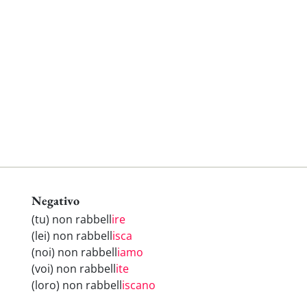
Negativo
(tu) non rabbell
ire
(lei) non rabbell
isca
(noi) non rabbell
iamo
(voi) non rabbell
ite
(loro) non rabbell
iscano