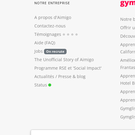
NOTRE ENTREPRISE
A propos d'Aimigo
Notre b
Contactez-nous
Offrir 
Témoignages
⭐️ ⭐️ ⭐️ ⭐️
Découvr
Aide (FAQ)
Appren
Jobs
Califor
On recrute
The Unofficial Story of Aimigo
Amélio
Franta
Programme RSE
et
'Social Impact'
Appren
Actualités / Presse
&
blog
Hotel B
Status
Appren
Apprend
Gymgli
Gymgli