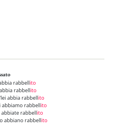
ssato
abbia rabbell
ito
 abbia rabbell
ito
/lei abbia rabbell
ito
i abbiamo rabbell
ito
i abbiate rabbell
ito
ro abbiano rabbell
ito