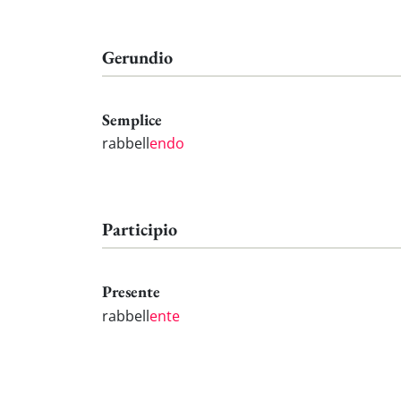
Gerundio
Semplice
rabbell
endo
Participio
Presente
rabbell
ente