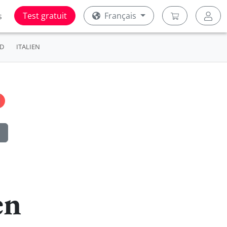
Test gratuit
Français
s
D
ITALIEN
en