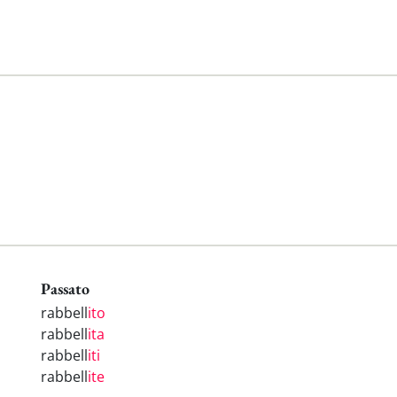
Passato
rabbell
ito
rabbell
ita
rabbell
iti
rabbell
ite