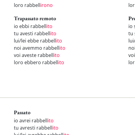
loro rabbell
irono
lo
Trapassato remoto
Pr
io ebbi rabbell
ito
io 
tu avesti rabbell
ito
tu 
lui/lei ebbe rabbell
ito
lui
noi avemmo rabbell
ito
no
voi aveste rabbell
ito
voi
loro ebbero rabbell
ito
lo
Passato
io avrei rabbell
ito
tu avresti rabbell
ito