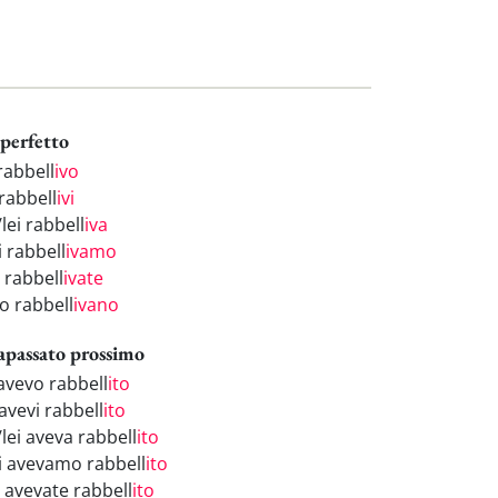
perfetto
rabbell
ivo
rabbell
ivi
/lei rabbell
iva
i rabbell
ivamo
 rabbell
ivate
o rabbell
ivano
apassato prossimo
 avevo rabbell
ito
avevi rabbell
ito
/lei aveva rabbell
ito
i avevamo rabbell
ito
i avevate rabbell
ito