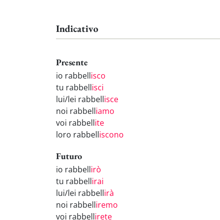
Indicativo
Presente
io rabbell
isco
tu rabbell
isci
lui/lei rabbell
isce
noi rabbell
iamo
voi rabbell
ite
loro rabbell
iscono
Futuro
io rabbell
irò
tu rabbell
irai
lui/lei rabbell
irà
noi rabbell
iremo
voi rabbell
irete