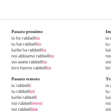
Passato prossimo
Im
io ho rabbell
ito
io 
tu hai rabbell
ito
tu 
lui/lei ha rabbell
ito
lui
noi abbiamo rabbell
ito
no
voi avete rabbell
ito
voi
loro hanno rabbell
ito
lor
Passato remoto
Tr
io rabbell
ii
io
tu rabbell
isti
tu 
lui/lei rabbell
ì
lui
noi rabbell
immo
no
voi rabbell
iste
vo