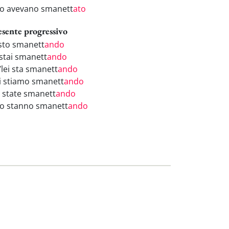
ro avevano smanett
ato
esente progressivo
 sto smanett
ando
 stai smanett
ando
/lei sta smanett
ando
i stiamo smanett
ando
i state smanett
ando
ro stanno smanett
ando