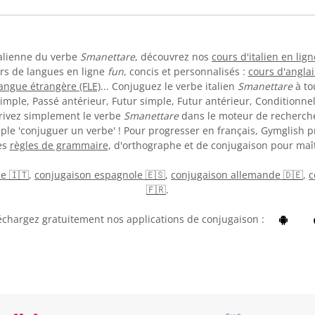
italienne du verbe
Smanettare
, découvrez nos
cours d'italien en lign
urs de langues en ligne
fun
, concis et personnalisés :
cours d'anglai
langue étrangère (FLE)
... Conjuguez le verbe italien
Smanettare
à to
imple, Passé antérieur, Futur simple, Futur antérieur, Conditionnel,
crivez simplement le verbe
Smanettare
dans le moteur de recherche
le 'conjuguer un verbe' ! Pour progresser en français, Gymglish 
es
règles de grammaire
, d'orthographe et de conjugaison pour maîtr
ne 🇮🇹
,
conjugaison espagnole 🇪🇸
,
conjugaison allemande 🇩🇪
,
c
🇫🇷
.
échargez gratuitement nos applications de conjugaison :