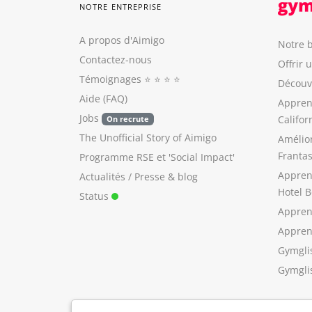
NOTRE ENTREPRISE
A propos d'Aimigo
Notre b
Contactez-nous
Offrir 
Témoignages
⭐️ ⭐️ ⭐️ ⭐️
Découvr
Aide (FAQ)
Appren
Jobs
Califor
On recrute
The Unofficial Story of Aimigo
Amélio
Franta
Programme RSE
et
'Social Impact'
Appren
Actualités / Presse
&
blog
Hotel B
Status
Appren
Apprend
Gymgli
Gymgli