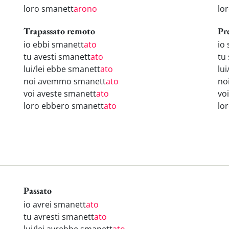
loro smanett
arono
lo
Trapassato remoto
Pr
io ebbi smanett
ato
io
tu avesti smanett
ato
tu
lui/lei ebbe smanett
ato
lui
noi avemmo smanett
ato
no
voi aveste smanett
ato
vo
loro ebbero smanett
ato
lo
Passato
io avrei smanett
ato
tu avresti smanett
ato