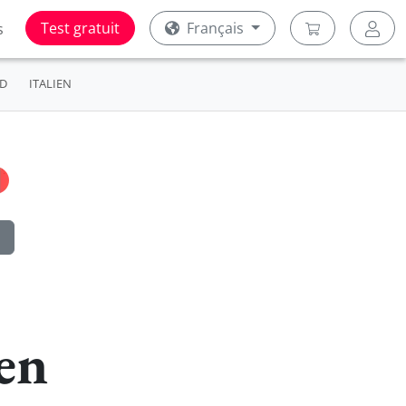
Test gratuit
Français
s
D
ITALIEN
ien