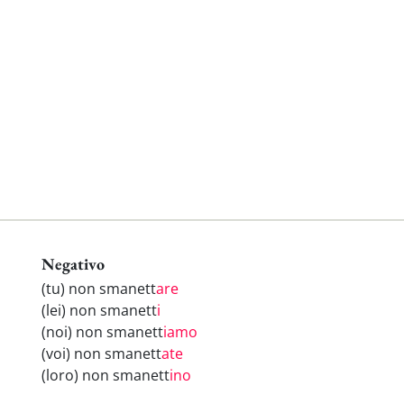
Negativo
(tu) non smanett
are
(lei) non smanett
i
(noi) non smanett
iamo
(voi) non smanett
ate
(loro) non smanett
ino