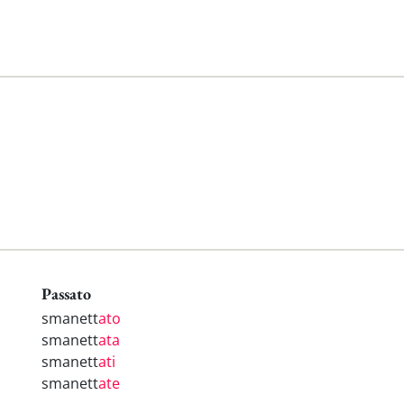
Passato
smanett
ato
smanett
ata
smanett
ati
smanett
ate