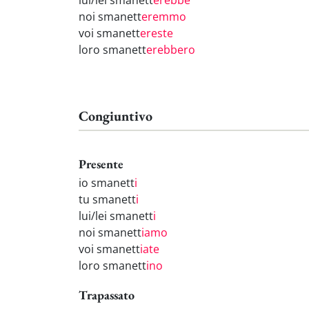
lui/lei smanett
erebbe
noi smanett
eremmo
voi smanett
ereste
loro smanett
erebbero
Congiuntivo
Presente
io smanett
i
tu smanett
i
lui/lei smanett
i
noi smanett
iamo
voi smanett
iate
loro smanett
ino
Trapassato