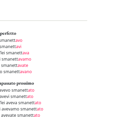
perfetto
 smanett
avo
 smanett
avi
/lei smanett
ava
i smanett
avamo
i smanett
avate
ro smanett
avano
apassato prossimo
 avevo smanett
ato
 avevi smanett
ato
i/lei aveva smanett
ato
i avevamo smanett
ato
i avevate smanett
ato