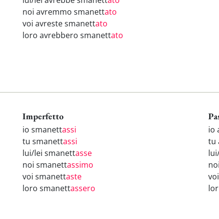
lui/lei avrebbe smanett
ato
noi avremmo smanett
ato
voi avreste smanett
ato
loro avrebbero smanett
ato
Imperfetto
Pa
io smanett
assi
io
tu smanett
assi
tu
lui/lei smanett
asse
lui
noi smanett
assimo
no
voi smanett
aste
vo
loro smanett
assero
lo