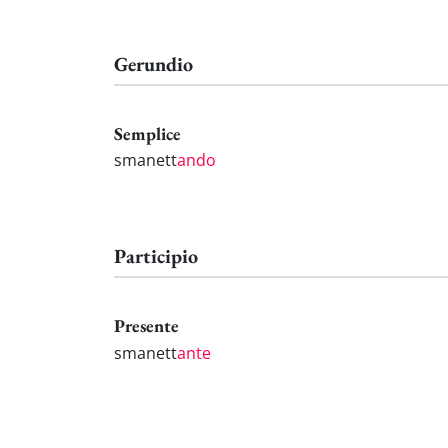
Gerundio
Semplice
smanett
ando
Participio
Presente
smanett
ante