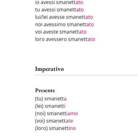
io avessi smanett
ato
tu avessi smanett
ato
lui/lei avesse smanett
ato
noi avessimo smanett
ato
voi aveste smanett
ato
loro avessero smanett
ato
Imperativo
Presente
(tu) smanett
a
(lei) smanett
i
(noi) smanett
iamo
(voi) smanett
ate
(loro) smanett
ino