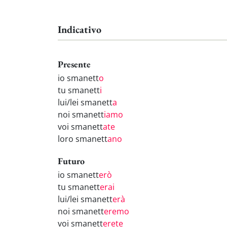
Indicativo
Presente
io smanett
o
tu smanett
i
lui/lei smanett
a
noi smanett
iamo
voi smanett
ate
loro smanett
ano
Futuro
io smanett
erò
tu smanett
erai
lui/lei smanett
erà
noi smanett
eremo
voi smanett
erete