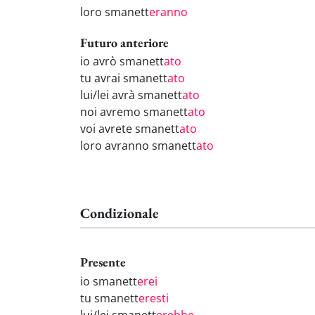
loro smanett
eranno
Futuro anteriore
io avrò smanett
ato
tu avrai smanett
ato
lui/lei avrà smanett
ato
noi avremo smanett
ato
voi avrete smanett
ato
loro avranno smanett
ato
Condizionale
Presente
io smanett
erei
tu smanett
eresti