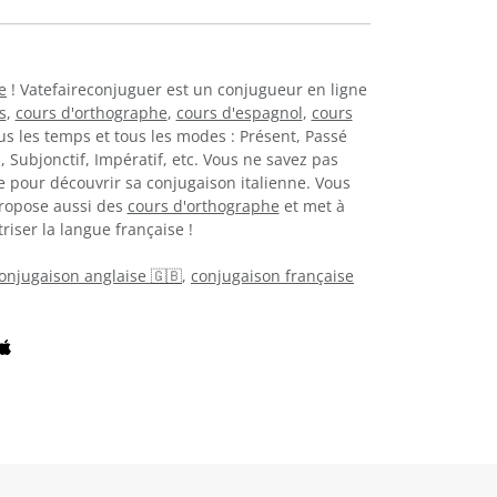
e
! Vatefaireconjuguer est un conjugueur en ligne
s
,
cours d'orthographe
,
cours d'espagnol
,
cours
us les temps et tous les modes : Présent, Passé
 Subjonctif, Impératif, etc. Vous ne savez pas
 pour découvrir sa conjugaison italienne. Vous
propose aussi des
cours d'orthographe
et met à
iser la langue française !
onjugaison anglaise 🇬🇧
,
conjugaison française