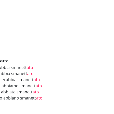
ssato
 abbia smanett
ato
 abbia smanett
ato
/lei abbia smanett
ato
i abbiamo smanett
ato
i abbiate smanett
ato
ro abbiano smanett
ato