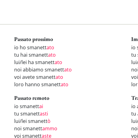
Passato prossimo
Im
io ho smanett
ato
io
tu hai smanett
ato
tu
lui/lei ha smanett
ato
lui
noi abbiamo smanett
ato
no
voi avete smanett
ato
vo
loro hanno smanett
ato
lo
Passato remoto
Tr
io smanett
ai
io
tu smanett
asti
tu
lui/lei smanett
ò
lu
noi smanett
ammo
no
voi smanett
aste
vo