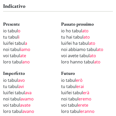
Indicativo
Presente
Passato prossimo
io tabul
o
io ho tabul
ato
tu tabul
i
tu hai tabul
ato
lui/lei tabul
a
lui/lei ha tabul
ato
noi tabul
iamo
noi abbiamo tabul
ato
voi tabul
ate
voi avete tabul
ato
loro tabul
ano
loro hanno tabul
ato
Imperfetto
Futuro
io tabul
avo
io tabul
erò
tu tabul
avi
tu tabul
erai
lui/lei tabul
ava
lui/lei tabul
erà
noi tabul
avamo
noi tabul
eremo
voi tabul
avate
voi tabul
erete
loro tabul
avano
loro tabul
eranno