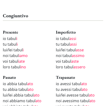
Congiuntivo
Presente
Imperfetto
io tabul
i
io tabul
assi
tu tabul
i
tu tabul
assi
lui/lei tabul
i
lui/lei tabul
asse
noi tabul
iamo
noi tabul
assimo
voi tabul
iate
voi tabul
aste
loro tabul
ino
loro tabul
assero
Passato
Trapassato
io abbia tabul
ato
io avessi tabul
ato
tu abbia tabul
ato
tu avessi tabul
ato
lui/lei abbia tabul
ato
lui/lei avesse tabul
ato
noi abbiamo tabul
ato
noi avessimo tabul
ato