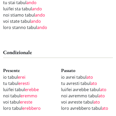
tu stai tabul
ando
lui/lei sta tabul
ando
noi stiamo tabul
ando
voi state tabul
ando
loro stanno tabul
ando
Condizionale
Presente
Passato
io tabul
erei
io avrei tabul
ato
tu tabul
eresti
tu avresti tabul
ato
lui/lei tabul
erebbe
lui/lei avrebbe tabul
ato
noi tabul
eremmo
noi avremmo tabul
ato
voi tabul
ereste
voi avreste tabul
ato
loro tabul
erebbero
loro avrebbero tabul
ato