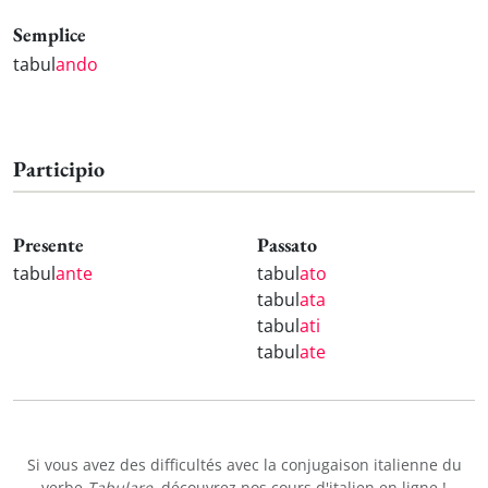
Semplice
tabul
ando
Participio
Presente
Passato
tabul
ante
tabul
ato
tabul
ata
tabul
ati
tabul
ate
Si vous avez des difficultés avec la conjugaison italienne du
verbe
Tabulare
, découvrez nos
cours d'italien en ligne
!