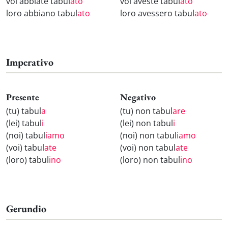
voi abbiate tabul
ato
voi aveste tabul
ato
loro abbiano tabul
ato
loro avessero tabul
ato
Imperativo
Presente
Negativo
(tu) tabul
a
(tu) non tabul
are
(lei) tabul
i
(lei) non tabul
i
(noi) tabul
iamo
(noi) non tabul
iamo
(voi) tabul
ate
(voi) non tabul
ate
(loro) tabul
ino
(loro) non tabul
ino
Gerundio