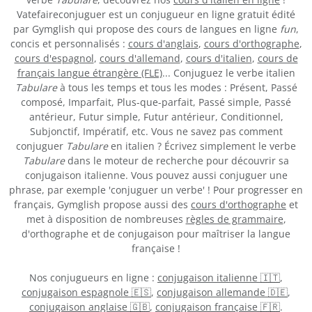
Vatefaireconjuguer est un conjugueur en ligne gratuit édité
par Gymglish qui propose des cours de langues en ligne
fun
,
concis et personnalisés :
cours d'anglais
,
cours d'orthographe
,
cours d'espagnol
,
cours d'allemand
,
cours d'italien
,
cours de
français langue étrangère (FLE)
... Conjuguez le verbe italien
Tabulare
à tous les temps et tous les modes : Présent, Passé
composé, Imparfait, Plus-que-parfait, Passé simple, Passé
antérieur, Futur simple, Futur antérieur, Conditionnel,
Subjonctif, Impératif, etc. Vous ne savez pas comment
conjuguer
Tabulare
en italien ? Écrivez simplement le verbe
Tabulare
dans le moteur de recherche pour découvrir sa
conjugaison italienne. Vous pouvez aussi conjuguer une
phrase, par exemple 'conjuguer un verbe' ! Pour progresser en
français, Gymglish propose aussi des
cours d'orthographe
et
met à disposition de nombreuses
règles de grammaire
,
d'orthographe et de conjugaison pour maîtriser la langue
française !
Nos conjugueurs en ligne :
conjugaison italienne 🇮🇹
,
conjugaison espagnole 🇪🇸
,
conjugaison allemande 🇩🇪
,
conjugaison anglaise 🇬🇧
,
conjugaison française 🇫🇷
.