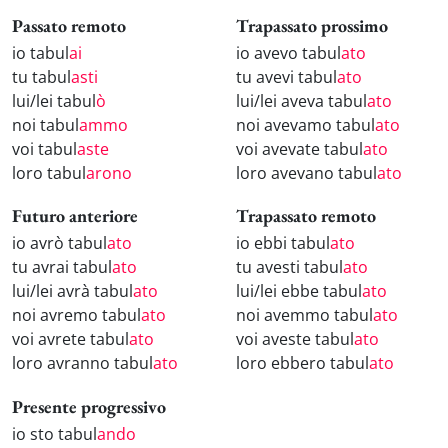
Passato remoto
Trapassato prossimo
io tabul
ai
io avevo tabul
ato
tu tabul
asti
tu avevi tabul
ato
lui/lei tabul
ò
lui/lei aveva tabul
ato
noi tabul
ammo
noi avevamo tabul
ato
voi tabul
aste
voi avevate tabul
ato
loro tabul
arono
loro avevano tabul
ato
Futuro anteriore
Trapassato remoto
io avrò tabul
ato
io ebbi tabul
ato
tu avrai tabul
ato
tu avesti tabul
ato
lui/lei avrà tabul
ato
lui/lei ebbe tabul
ato
noi avremo tabul
ato
noi avemmo tabul
ato
voi avrete tabul
ato
voi aveste tabul
ato
loro avranno tabul
ato
loro ebbero tabul
ato
Presente progressivo
io sto tabul
ando