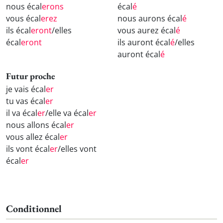
nous écal
erons
écal
é
vous écal
erez
nous aurons écal
é
ils écal
eront
/elles
vous aurez écal
é
écal
eront
ils auront écal
é
/elles
auront écal
é
Futur proche
je vais écal
er
tu vas écal
er
il va écal
er
/elle va écal
er
nous allons écal
er
vous allez écal
er
ils vont écal
er
/elles vont
écal
er
Conditionnel