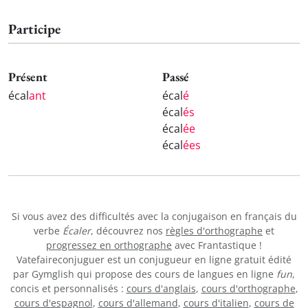
Participe
Présent
Passé
écal
ant
écal
é
écal
és
écal
ée
écal
ées
Si vous avez des difficultés avec la conjugaison en français du
verbe
Écaler
, découvrez nos
règles d'orthographe
et
progressez en orthographe
avec Frantastique !
Vatefaireconjuguer est un conjugueur en ligne gratuit édité
par Gymglish qui propose des cours de langues en ligne
fun
,
concis et personnalisés :
cours d'anglais
,
cours d'orthographe
,
cours d'espagnol
,
cours d'allemand
,
cours d'italien
,
cours de