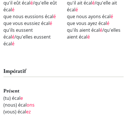
qu'il eût écal
é
/qu'elle eût
qu'il ait écal
é
/qu'elle ait
écal
é
écal
é
que nous eussions écal
é
que nous ayons écal
é
que vous eussiez écal
é
que vous ayez écal
é
qu'ils eussent
qu'ils aient écal
é
/qu'elles
écal
é
/qu'elles eussent
aient écal
é
écal
é
Impératif
Présent
(tu) écal
e
(nous) écal
ons
(vous) écal
ez