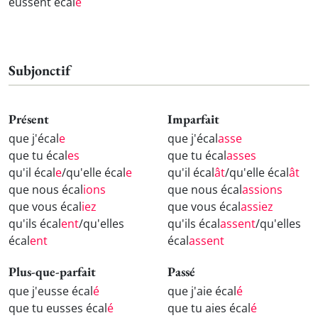
eussent écal
é
Subjonctif
Présent
Imparfait
que j'écal
e
que j'écal
asse
que tu écal
es
que tu écal
asses
qu'il écal
e
/qu'elle écal
e
qu'il écal
ât
/qu'elle écal
ât
que nous écal
ions
que nous écal
assions
que vous écal
iez
que vous écal
assiez
qu'ils écal
ent
/qu'elles
qu'ils écal
assent
/qu'elles
écal
ent
écal
assent
Plus-que-parfait
Passé
que j'eusse écal
é
que j'aie écal
é
que tu eusses écal
é
que tu aies écal
é