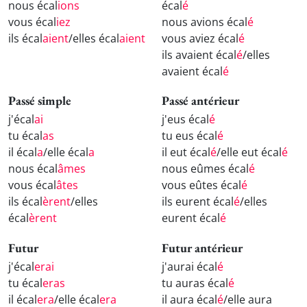
nous écal
ions
écal
é
vous écal
iez
nous avions écal
é
ils écal
aient
/elles écal
aient
vous aviez écal
é
ils avaient écal
é
/elles
avaient écal
é
Passé simple
Passé antérieur
j'écal
ai
j'eus écal
é
tu écal
as
tu eus écal
é
il écal
a
/elle écal
a
il eut écal
é
/elle eut écal
é
nous écal
âmes
nous eûmes écal
é
vous écal
âtes
vous eûtes écal
é
ils écal
èrent
/elles
ils eurent écal
é
/elles
écal
èrent
eurent écal
é
Futur
Futur antérieur
j'écal
erai
j'aurai écal
é
tu écal
eras
tu auras écal
é
il écal
era
/elle écal
era
il aura écal
é
/elle aura