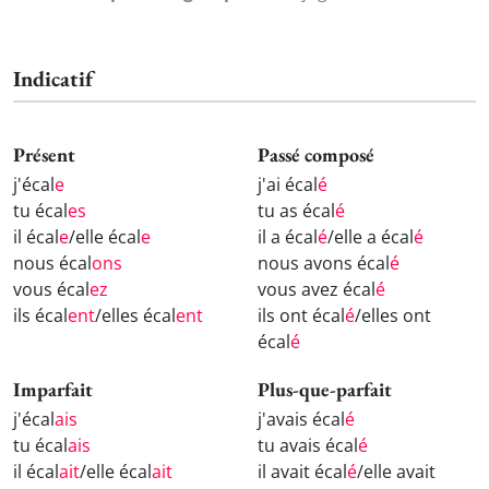
Indicatif
Présent
Passé composé
j'écal
e
j'ai écal
é
tu écal
es
tu as écal
é
il écal
e
/elle écal
e
il a écal
é
/elle a écal
é
nous écal
ons
nous avons écal
é
vous écal
ez
vous avez écal
é
ils écal
ent
/elles écal
ent
ils ont écal
é
/elles ont
écal
é
Imparfait
Plus-que-parfait
j'écal
ais
j'avais écal
é
tu écal
ais
tu avais écal
é
il écal
ait
/elle écal
ait
il avait écal
é
/elle avait