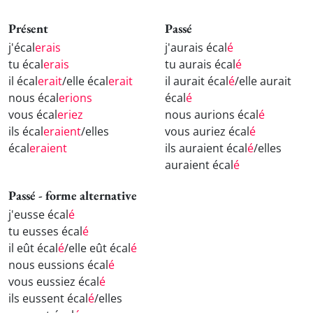
Présent
Passé
j'écal
erais
j'aurais écal
é
tu écal
erais
tu aurais écal
é
il écal
erait
/elle écal
erait
il aurait écal
é
/elle aurait
nous écal
erions
écal
é
vous écal
eriez
nous aurions écal
é
ils écal
eraient
/elles
vous auriez écal
é
écal
eraient
ils auraient écal
é
/elles
auraient écal
é
Passé - forme alternative
j'eusse écal
é
tu eusses écal
é
il eût écal
é
/elle eût écal
é
nous eussions écal
é
vous eussiez écal
é
ils eussent écal
é
/elles