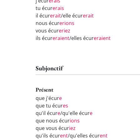
j'écur
erais
tu écur
erais
il écur
erait
/elle écur
erait
nous écur
erions
vous écur
eriez
ils écur
eraient
/elles écur
eraient
Subjonctif
Présent
que j'écur
e
que tu écur
es
qu'il écur
e
/qu'elle écur
e
que nous écur
ions
que vous écur
iez
qu'ils écur
ent
/qu'elles écur
ent