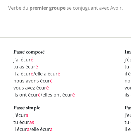
Verbe du
premier groupe
se conjuguant avec Avoir.
Passé composé
Im
j'ai écur
é
j'é
tu as écur
é
tu
il a écur
é
/elle a écur
é
il 
nous avons écur
é
no
vous avez écur
é
vo
ils ont écur
é
/elles ont écur
é
ils
Passé simple
Pa
j'écur
ai
j'e
tu écur
as
tu
il écur
a
/elle écur
a
il 