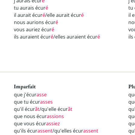
j'aurais écur
é
j'
tu aurais écur
é
tu
il aurait écur
é
/elle aurait écur
é
il 
nous aurions écur
é
no
vous auriez écur
é
vo
ils auraient écur
é
/elles auraient écur
é
il
Imparfait
Pl
que j'écur
asse
qu
que tu écur
asses
qu
qu'il écur
ât
/qu'elle écur
ât
qu'
que nous écur
assions
qu
que vous écur
assiez
qu
qu'ils écur
assent
/qu'elles écur
assent
qu