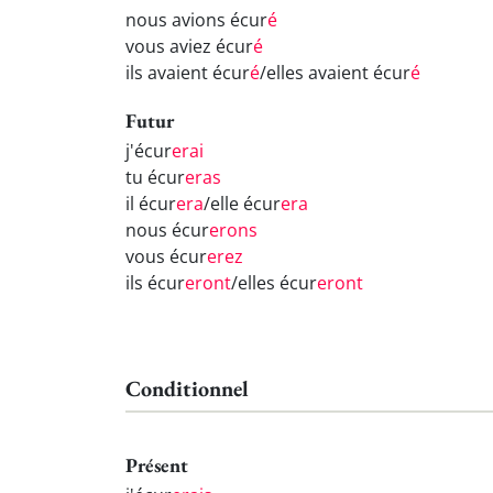
nous avions écur
é
vous aviez écur
é
ils avaient écur
é
/elles avaient écur
é
Futur
j'écur
erai
tu écur
eras
il écur
era
/elle écur
era
nous écur
erons
vous écur
erez
ils écur
eront
/elles écur
eront
Conditionnel
Présent