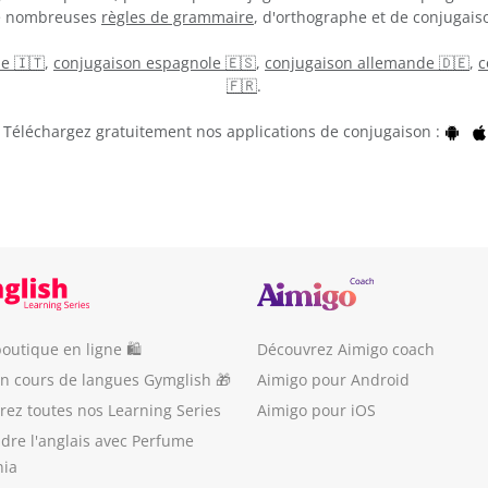
de nombreuses
règles de grammaire
, d'orthographe et de conjugaiso
ne 🇮🇹
,
conjugaison espagnole 🇪🇸
,
conjugaison allemande 🇩🇪
,
c
🇫🇷
.
Téléchargez gratuitement nos applications de conjugaison :
outique en ligne 🛍
Découvrez Aimigo coach
un cours de langues Gymglish 🎁
Aimigo pour Android
ez toutes nos Learning Series
Aimigo pour iOS
dre l'anglais avec Perfume
nia