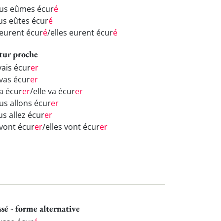
us eûmes écur
é
us eûtes écur
é
 eurent écur
é
/elles eurent écur
é
tur proche
vais écur
er
 vas écur
er
va écur
er
/elle va écur
er
us allons écur
er
us allez écur
er
 vont écur
er
/elles vont écur
er
ssé - forme alternative