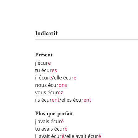
Indicatif
Présent
j'écur
e
tu écur
es
il écur
e
/elle écur
e
nous écur
ons
vous écur
ez
ils écur
ent
/elles écur
ent
Plus-que-parfait
j'avais écur
é
tu avais écur
é
il avait écur
é
/elle avait écur
é