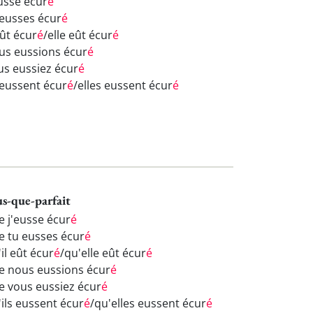
eusse écur
é
 eusses écur
é
eût écur
é
/elle eût écur
é
us eussions écur
é
us eussiez écur
é
s eussent écur
é
/elles eussent écur
é
us-que-parfait
e j'eusse écur
é
e tu eusses écur
é
il eût écur
é
/qu'elle eût écur
é
e nous eussions écur
é
e vous eussiez écur
é
'ils eussent écur
é
/qu'elles eussent écur
é