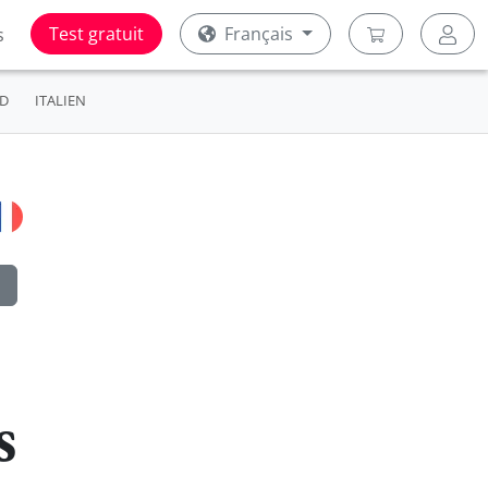
Test gratuit
Français
s
D
ITALIEN
s