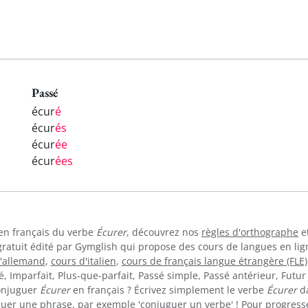
Passé
écur
é
écur
és
écur
ée
écur
ées
 en français du verbe
Écurer
, découvrez nos
règles d'orthographe
e
gratuit édité par Gymglish qui propose des cours de langues en li
d'allemand
,
cours d'italien
,
cours de français langue étrangère (FLE)
 Imparfait, Plus-que-parfait, Passé simple, Passé antérieur, Futur 
conjuguer
Écurer
en français ? Écrivez simplement le verbe
Écurer
da
guer une phrase, par exemple 'conjuguer un verbe' ! Pour progress