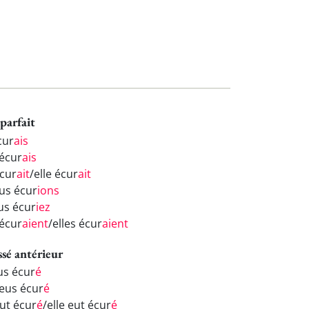
parfait
cur
ais
 écur
ais
écur
ait
/elle écur
ait
us écur
ions
us écur
iez
 écur
aient
/elles écur
aient
ssé antérieur
us écur
é
 eus écur
é
eut écur
é
/elle eut écur
é