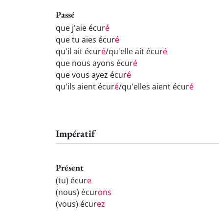
Passé
que j'aie écur
é
que tu aies écur
é
qu'il ait écur
é
/qu'elle ait écur
é
que nous ayons écur
é
que vous ayez écur
é
qu'ils aient écur
é
/qu'elles aient écur
é
Impératif
Présent
(tu) écur
e
(nous) écur
ons
(vous) écur
ez