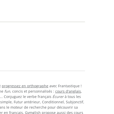
t
progressez en orthographe
avec Frantastique !
gne
fun
, concis et personnalisés :
cours d'anglais
,
... Conjuguez le verbe français
Écurer
à tous les
simple, Futur antérieur, Conditionnel, Subjonctif,
ns le moteur de recherche pour découvrir sa
er en français, Gymglish propose aussi des
cours