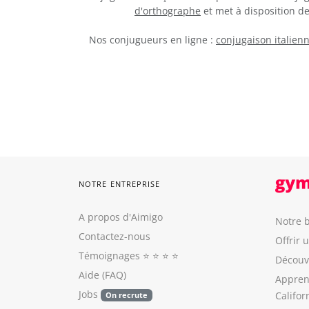
d'orthographe
et met à disposition 
Nos conjugueurs en ligne :
conjugaison italien
NOTRE ENTREPRISE
A propos d'Aimigo
Notre b
Contactez-nous
Offrir 
Témoignages
⭐️ ⭐️ ⭐️ ⭐️
Découvr
Aide (FAQ)
Appren
Jobs
Califor
On recrute