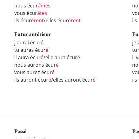
nous écur
âmes
no
vous écur
âtes
vo
ils écur
èrent
/elles écur
èrent
ils
Futur antérieur
Fu
j'aurai écur
é
je 
tu auras écur
é
tu
il aura écur
é
/elle aura écur
é
il 
nous aurons écur
é
no
vous aurez écur
é
vo
ils auront écur
é
/elles auront écur
é
ils
Passé
Pa