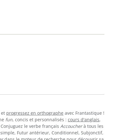
et
progressez en orthographe
avec Frantastique !
gne
fun
, concis et personnalisés :
cours d'anglais
,
. Conjuguez le verbe français
Accoucher
à tous les
simple, Futur antérieur, Conditionnel, Subjonctif,
er
dans le moteur de recherche pour découvrir sa