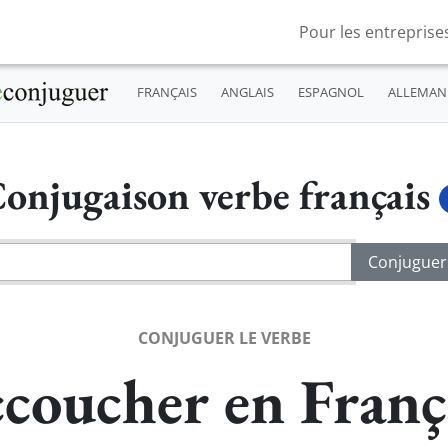
Pour les entreprise
FRANÇAIS
ANGLAIS
ESPAGNOL
ALLEMAN
onjugaison verbe français
CONJUGUER LE VERBE
coucher en Franç