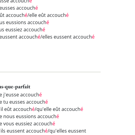
eusse accouch
é
 eusses accouch
é
 eût accouch
é
/elle eût accouch
é
us eussions accouch
é
us eussiez accouch
é
s eussent accouch
é
/elles eussent accouch
é
us-que-parfait
e j'eusse accouch
é
e tu eusses accouch
é
'il eût accouch
é
/qu'elle eût accouch
é
e nous eussions accouch
é
e vous eussiez accouch
é
'ils eussent accouch
é
/qu'elles eussent