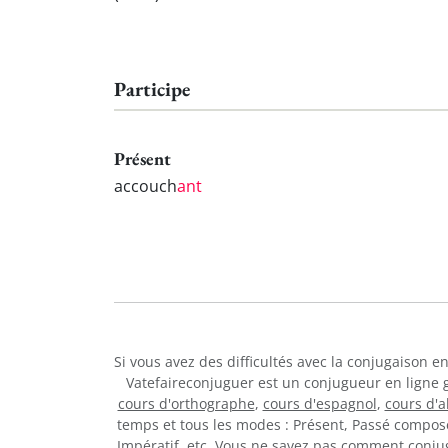
Participe
Présent
accouch
ant
Si vous avez des difficultés avec la conjugaison 
Vatefaireconjuguer est un conjugueur en ligne 
cours d'orthographe
,
cours d'espagnol
,
cours d'
temps et tous les modes : Présent, Passé composé,
Impératif, etc. Vous ne savez pas comment conj