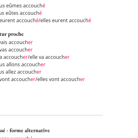
us eûmes accouch
é
us eûtes accouch
é
s eurent accouch
é
/elles eurent accouch
é
tur proche
 vais accouch
er
 vas accouch
er
 va accouch
er
/elle va accouch
er
us allons accouch
er
us allez accouch
er
s vont accouch
er
/elles vont accouch
er
ssé - forme alternative