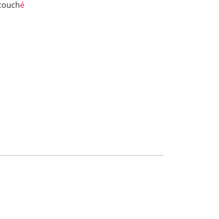
couch
é