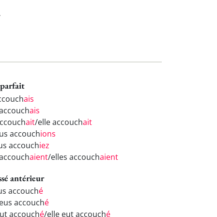
.
parfait
accouch
ais
 accouch
ais
 accouch
ait
/elle accouch
ait
us accouch
ions
us accouch
iez
s accouch
aient
/elles accouch
aient
ssé antérieur
eus accouch
é
 eus accouch
é
 eut accouch
é
/elle eut accouch
é