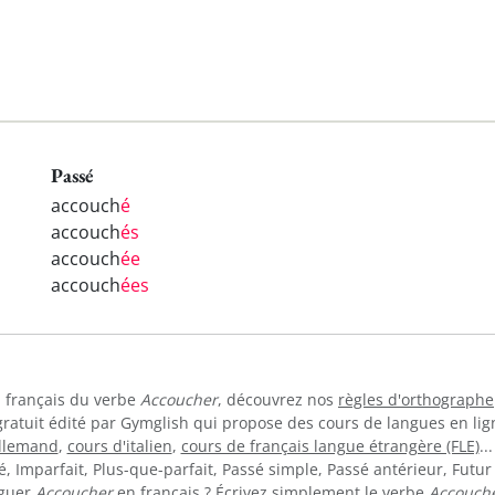
Passé
accouch
é
accouch
és
accouch
ée
accouch
ées
en français du verbe
Accoucher
, découvrez nos
règles d'orthographe
gratuit édité par Gymglish qui propose des cours de langues en li
allemand
,
cours d'italien
,
cours de français langue étrangère (FLE)
..
 Imparfait, Plus-que-parfait, Passé simple, Passé antérieur, Futur 
uguer
Accoucher
en français ? Écrivez simplement le verbe
Accouch