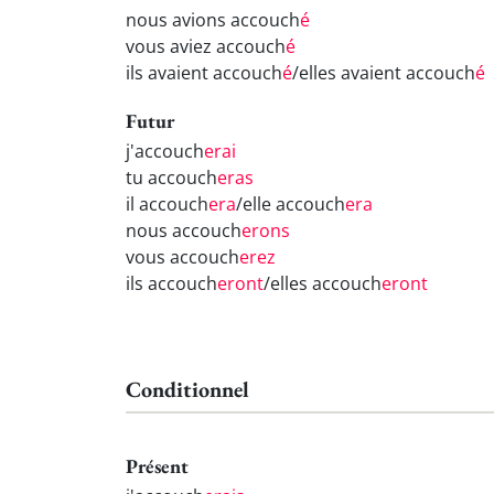
nous avions accouch
é
vous aviez accouch
é
ils avaient accouch
é
/elles avaient accouch
é
Futur
j'accouch
erai
tu accouch
eras
il accouch
era
/elle accouch
era
nous accouch
erons
vous accouch
erez
ils accouch
eront
/elles accouch
eront
Conditionnel
Présent