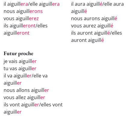
il aiguill
era
/elle aiguill
era
il aura aiguill
é
/elle aura
nous aiguill
erons
aiguill
é
vous aiguill
erez
nous aurons aiguill
é
ils aiguill
eront
/elles
vous aurez aiguill
é
aiguill
eront
ils auront aiguill
é
/elles
auront aiguill
é
Futur proche
je vais aiguill
er
tu vas aiguill
er
il va aiguill
er
/elle va
aiguill
er
nous allons aiguill
er
vous allez aiguill
er
ils vont aiguill
er
/elles vont
aiguill
er