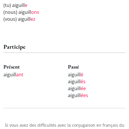
(tu) aiguill
e
(nous) aiguill
ons
(vous) aiguill
ez
Participe
Présent
Passé
aiguill
ant
aiguill
é
aiguill
és
aiguill
ée
aiguill
ées
Si vous avez des difficultés avec la conjugaison en français du