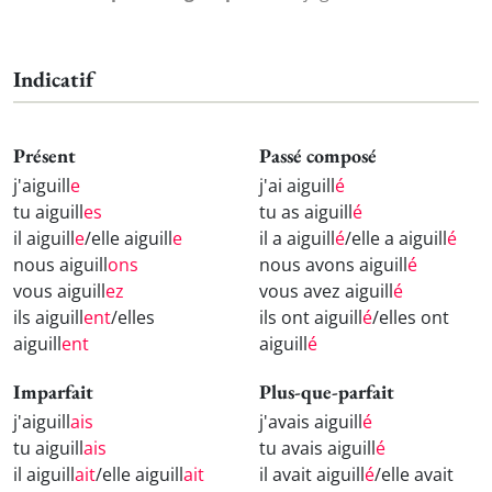
Indicatif
Présent
Passé composé
j'aiguill
e
j'ai aiguill
é
tu aiguill
es
tu as aiguill
é
il aiguill
e
/elle aiguill
e
il a aiguill
é
/elle a aiguill
é
nous aiguill
ons
nous avons aiguill
é
vous aiguill
ez
vous avez aiguill
é
ils aiguill
ent
/elles
ils ont aiguill
é
/elles ont
aiguill
ent
aiguill
é
Imparfait
Plus-que-parfait
j'aiguill
ais
j'avais aiguill
é
tu aiguill
ais
tu avais aiguill
é
il aiguill
ait
/elle aiguill
ait
il avait aiguill
é
/elle avait