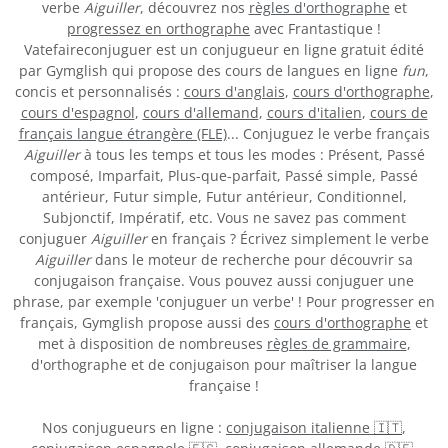
verbe
Aiguiller
, découvrez nos
règles d'orthographe
et
progressez en orthographe
avec Frantastique !
Vatefaireconjuguer est un conjugueur en ligne gratuit édité
par Gymglish qui propose des cours de langues en ligne
fun
,
concis et personnalisés :
cours d'anglais
,
cours d'orthographe
,
cours d'espagnol
,
cours d'allemand
,
cours d'italien
,
cours de
français langue étrangère (FLE)
... Conjuguez le verbe français
Aiguiller
à tous les temps et tous les modes : Présent, Passé
composé, Imparfait, Plus-que-parfait, Passé simple, Passé
antérieur, Futur simple, Futur antérieur, Conditionnel,
Subjonctif, Impératif, etc. Vous ne savez pas comment
conjuguer
Aiguiller
en français ? Écrivez simplement le verbe
Aiguiller
dans le moteur de recherche pour découvrir sa
conjugaison française. Vous pouvez aussi conjuguer une
phrase, par exemple 'conjuguer un verbe' ! Pour progresser en
français, Gymglish propose aussi des
cours d'orthographe
et
met à disposition de nombreuses
règles de grammaire
,
d'orthographe et de conjugaison pour maîtriser la langue
française !
Nos conjugueurs en ligne :
conjugaison italienne 🇮🇹
,