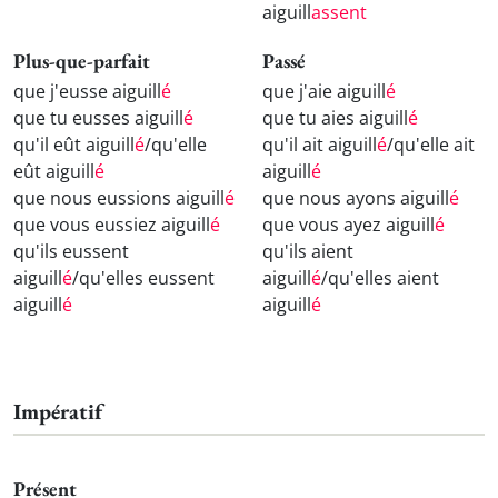
aiguill
assent
Plus-que-parfait
Passé
que j'eusse aiguill
é
que j'aie aiguill
é
que tu eusses aiguill
é
que tu aies aiguill
é
qu'il eût aiguill
é
/qu'elle
qu'il ait aiguill
é
/qu'elle ait
eût aiguill
é
aiguill
é
que nous eussions aiguill
é
que nous ayons aiguill
é
que vous eussiez aiguill
é
que vous ayez aiguill
é
qu'ils eussent
qu'ils aient
aiguill
é
/qu'elles eussent
aiguill
é
/qu'elles aient
aiguill
é
aiguill
é
Impératif
Présent