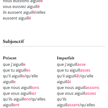
nous eussions aiguill
é
vous eussiez aiguill
é
ils eussent aiguill
é
/elles
eussent aiguill
é
Subjonctif
Présent
Imparfait
que j'aiguill
e
que j'aiguill
asse
que tu aiguill
es
que tu aiguill
asses
qu'il aiguill
e
/qu'elle
qu'il aiguill
ât
/qu'elle
aiguill
e
aiguill
ât
que nous aiguill
ions
que nous aiguill
assions
que vous aiguill
iez
que vous aiguill
assiez
qu'ils aiguill
ent
/qu'elles
qu'ils
aiguill
ent
aiguill
assent
/qu'elles