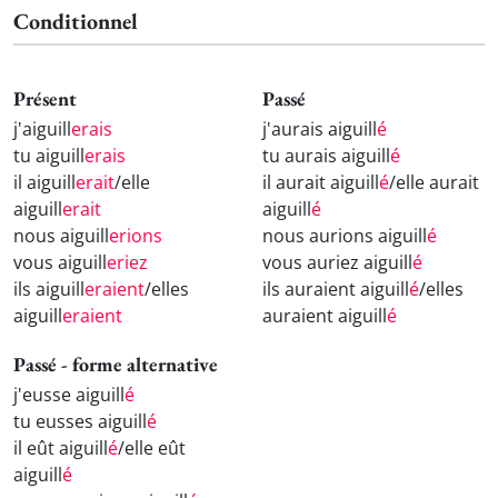
Conditionnel
Présent
Passé
j'aiguill
erais
j'aurais aiguill
é
tu aiguill
erais
tu aurais aiguill
é
il aiguill
erait
/elle
il aurait aiguill
é
/elle aurait
aiguill
erait
aiguill
é
nous aiguill
erions
nous aurions aiguill
é
vous aiguill
eriez
vous auriez aiguill
é
ils aiguill
eraient
/elles
ils auraient aiguill
é
/elles
aiguill
eraient
auraient aiguill
é
Passé - forme alternative
j'eusse aiguill
é
tu eusses aiguill
é
il eût aiguill
é
/elle eût
aiguill
é