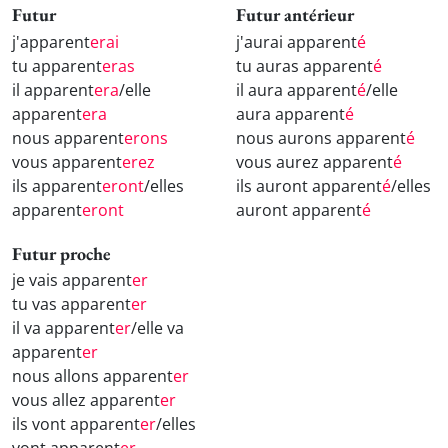
Futur
Futur antérieur
j'apparent
erai
j'aurai apparent
é
tu apparent
eras
tu auras apparent
é
il apparent
era
/elle
il aura apparent
é
/elle
apparent
era
aura apparent
é
nous apparent
erons
nous aurons apparent
é
vous apparent
erez
vous aurez apparent
é
ils apparent
eront
/elles
ils auront apparent
é
/elles
apparent
eront
auront apparent
é
Futur proche
je vais apparent
er
tu vas apparent
er
il va apparent
er
/elle va
apparent
er
nous allons apparent
er
vous allez apparent
er
ils vont apparent
er
/elles