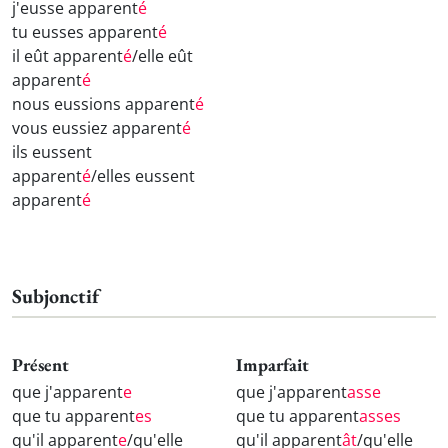
j'eusse apparent
é
tu eusses apparent
é
il eût apparent
é
/elle eût
apparent
é
nous eussions apparent
é
vous eussiez apparent
é
ils eussent
apparent
é
/elles eussent
apparent
é
Subjonctif
Présent
Imparfait
que j'apparent
e
que j'apparent
asse
que tu apparent
es
que tu apparent
asses
qu'il apparent
e
/qu'elle
qu'il apparent
ât
/qu'elle