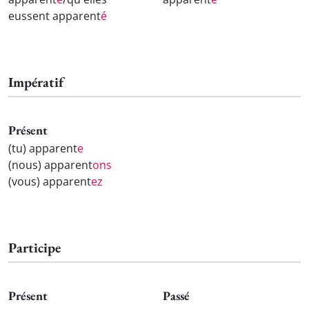
eussent apparent
é
Impératif
Présent
(tu) apparent
e
(nous) apparent
ons
(vous) apparent
ez
Participe
Présent
Passé