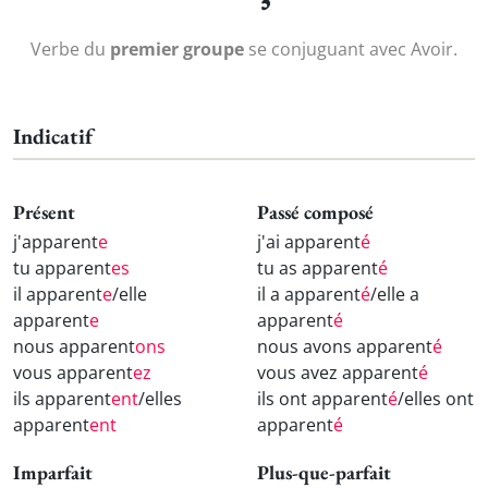
Verbe du
premier groupe
se conjuguant avec Avoir.
Indicatif
Présent
Passé composé
j'apparent
e
j'ai apparent
é
tu apparent
es
tu as apparent
é
il apparent
e
/elle
il a apparent
é
/elle a
apparent
e
apparent
é
nous apparent
ons
nous avons apparent
é
vous apparent
ez
vous avez apparent
é
ils apparent
ent
/elles
ils ont apparent
é
/elles ont
apparent
ent
apparent
é
Imparfait
Plus-que-parfait