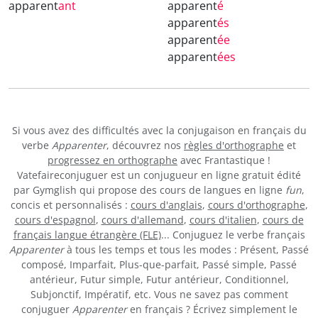
apparent
ant
apparent
é
apparent
és
apparent
ée
apparent
ées
Si vous avez des difficultés avec la conjugaison en français du
verbe
Apparenter
, découvrez nos
règles d'orthographe
et
progressez en orthographe
avec Frantastique !
Vatefaireconjuguer est un conjugueur en ligne gratuit édité
par Gymglish qui propose des cours de langues en ligne
fun
,
concis et personnalisés :
cours d'anglais
,
cours d'orthographe
,
cours d'espagnol
,
cours d'allemand
,
cours d'italien
,
cours de
français langue étrangère (FLE)
... Conjuguez le verbe français
Apparenter
à tous les temps et tous les modes : Présent, Passé
composé, Imparfait, Plus-que-parfait, Passé simple, Passé
antérieur, Futur simple, Futur antérieur, Conditionnel,
Subjonctif, Impératif, etc. Vous ne savez pas comment
conjuguer
Apparenter
en français ? Écrivez simplement le