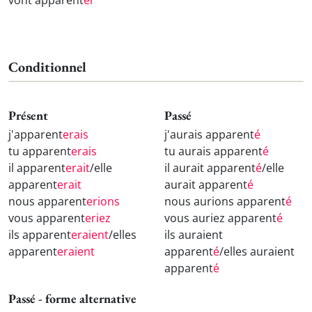
vont apparent
er
Conditionnel
Présent
Passé
j'apparent
erais
j'aurais apparent
é
tu apparent
erais
tu aurais apparent
é
il apparent
erait
/elle
il aurait apparent
é
/elle
apparent
erait
aurait apparent
é
nous apparent
erions
nous aurions apparent
é
vous apparent
eriez
vous auriez apparent
é
ils apparent
eraient
/elles
ils auraient
apparent
eraient
apparent
é
/elles auraient
apparent
é
Passé - forme alternative