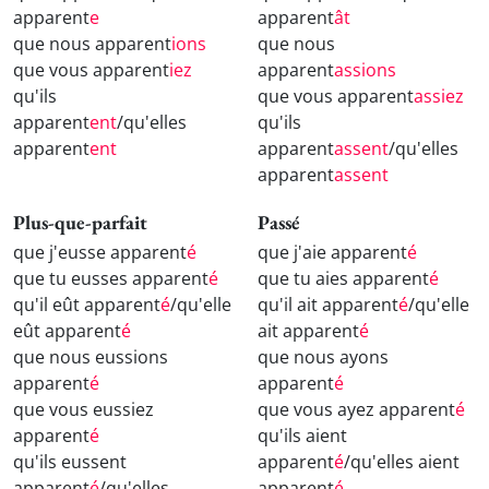
apparent
e
apparent
ât
que nous apparent
ions
que nous
que vous apparent
iez
apparent
assions
qu'ils
que vous apparent
assiez
apparent
ent
/qu'elles
qu'ils
apparent
ent
apparent
assent
/qu'elles
apparent
assent
Plus-que-parfait
Passé
que j'eusse apparent
é
que j'aie apparent
é
que tu eusses apparent
é
que tu aies apparent
é
qu'il eût apparent
é
/qu'elle
qu'il ait apparent
é
/qu'elle
eût apparent
é
ait apparent
é
que nous eussions
que nous ayons
apparent
é
apparent
é
que vous eussiez
que vous ayez apparent
é
apparent
é
qu'ils aient
qu'ils eussent
apparent
é
/qu'elles aient
apparent
é
/qu'elles
apparent
é