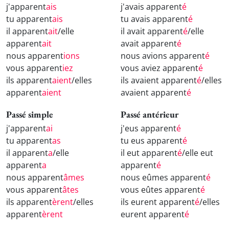
j'apparent
ais
j'avais apparent
é
tu apparent
ais
tu avais apparent
é
il apparent
ait
/elle
il avait apparent
é
/elle
apparent
ait
avait apparent
é
nous apparent
ions
nous avions apparent
é
vous apparent
iez
vous aviez apparent
é
ils apparent
aient
/elles
ils avaient apparent
é
/elles
apparent
aient
avaient apparent
é
Passé simple
Passé antérieur
j'apparent
ai
j'eus apparent
é
tu apparent
as
tu eus apparent
é
il apparent
a
/elle
il eut apparent
é
/elle eut
apparent
a
apparent
é
nous apparent
âmes
nous eûmes apparent
é
vous apparent
âtes
vous eûtes apparent
é
ils apparent
èrent
/elles
ils eurent apparent
é
/elles
apparent
èrent
eurent apparent
é