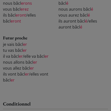
nous bâcl
erons
bâcl
é
vous bâcl
erez
nous aurons bâcl
é
ils bâcl
eront
/elles
vous aurez bâcl
é
bâcl
eront
ils auront bâcl
é
/elles
auront bâcl
é
Futur proche
je vais bâcl
er
tu vas bâcl
er
il va bâcl
er
/elle va bâcl
er
nous allons bâcl
er
vous allez bâcl
er
ils vont bâcl
er
/elles vont
bâcl
er
Conditionnel