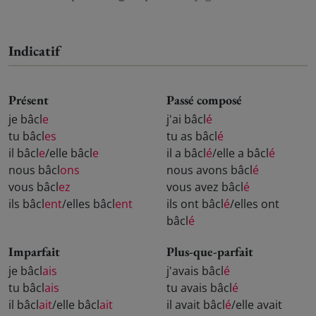
Indicatif
Présent
Passé composé
je bâcl
e
j'ai bâcl
é
tu bâcl
es
tu as bâcl
é
il bâcl
e
/elle bâcl
e
il a bâcl
é
/elle a bâcl
é
nous bâcl
ons
nous avons bâcl
é
vous bâcl
ez
vous avez bâcl
é
ils bâcl
ent
/elles bâcl
ent
ils ont bâcl
é
/elles ont
bâcl
é
Imparfait
Plus-que-parfait
je bâcl
ais
j'avais bâcl
é
tu bâcl
ais
tu avais bâcl
é
il bâcl
ait
/elle bâcl
ait
il avait bâcl
é
/elle avait