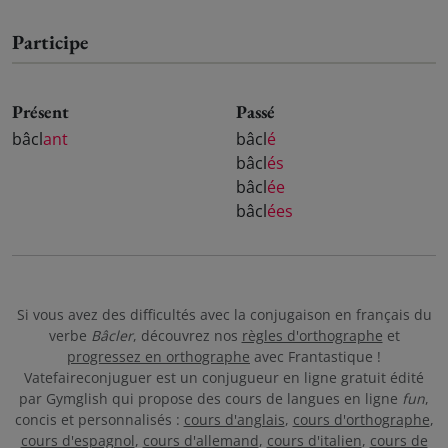
Participe
Présent
Passé
bâcl
ant
bâcl
é
bâcl
és
bâcl
ée
bâcl
ées
Si vous avez des difficultés avec la conjugaison en français du
verbe
Bâcler
, découvrez nos
règles d'orthographe
et
progressez en orthographe
avec Frantastique !
Vatefaireconjuguer est un conjugueur en ligne gratuit édité
par Gymglish qui propose des cours de langues en ligne
fun
,
concis et personnalisés :
cours d'anglais
,
cours d'orthographe
,
cours d'espagnol
,
cours d'allemand
,
cours d'italien
,
cours de