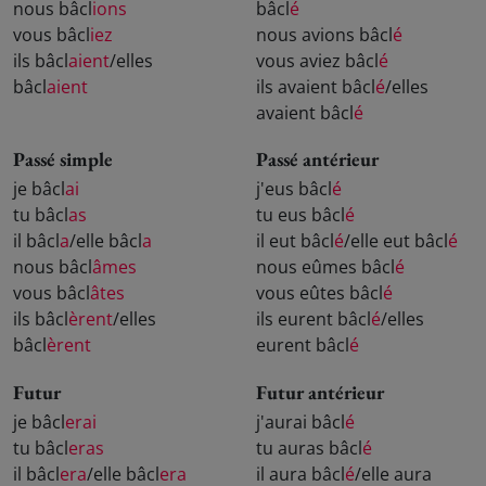
nous bâcl
ions
bâcl
é
vous bâcl
iez
nous avions bâcl
é
ils bâcl
aient
/elles
vous aviez bâcl
é
bâcl
aient
ils avaient bâcl
é
/elles
avaient bâcl
é
Passé simple
Passé antérieur
je bâcl
ai
j'eus bâcl
é
tu bâcl
as
tu eus bâcl
é
il bâcl
a
/elle bâcl
a
il eut bâcl
é
/elle eut bâcl
é
nous bâcl
âmes
nous eûmes bâcl
é
vous bâcl
âtes
vous eûtes bâcl
é
ils bâcl
èrent
/elles
ils eurent bâcl
é
/elles
bâcl
èrent
eurent bâcl
é
Futur
Futur antérieur
je bâcl
erai
j'aurai bâcl
é
tu bâcl
eras
tu auras bâcl
é
il bâcl
era
/elle bâcl
era
il aura bâcl
é
/elle aura