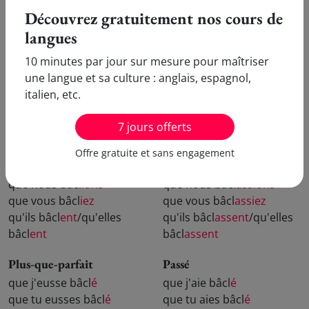
eussent bâcl
é
Découvrez gratuitement nos cours de
langues
10 minutes par jour sur mesure pour maîtriser
Subjonctif
une langue et sa culture : anglais, espagnol,
italien, etc.
Présent
Imparfait
7 jours offerts
que je bâcl
e
que je bâcl
asse
que tu bâcl
es
que tu bâcl
asses
Offre gratuite et sans engagement
qu'il bâcl
e
/qu'elle bâcl
e
qu'il bâcl
ât
/qu'elle bâcl
ât
que nous bâcl
ions
que nous bâcl
assions
que vous bâcl
iez
que vous bâcl
assiez
qu'ils bâcl
ent
/qu'elles
qu'ils bâcl
assent
/qu'elles
bâcl
ent
bâcl
assent
Plus-que-parfait
Passé
que j'eusse bâcl
é
que j'aie bâcl
é
que tu eusses bâcl
é
que tu aies bâcl
é