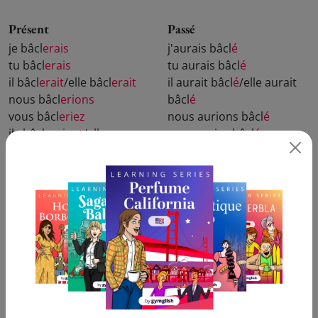
Présent
Passé
je bâcl
erais
j'aurais bâcl
é
tu bâcl
erais
tu aurais bâcl
é
il bâcl
erait
/elle bâcl
erait
il aurait bâcl
é
/elle aurait
nous bâcl
erions
bâcl
é
vous bâcl
eriez
nous aurions bâcl
é
ils bâcl
eraient
/elles
vous auriez bâcl
é
bâcl
eraient
ils auraient bâcl
é
/elles
auraient bâcl
é
Passé - forme alternative
j'eusse bâcl
é
tu eusses bâcl
é
il eût bâcl
é
/elle eût bâcl
é
nous eussions bâcl
é
vous eussiez bâcl
é
ils eussent bâcl
é
/elles