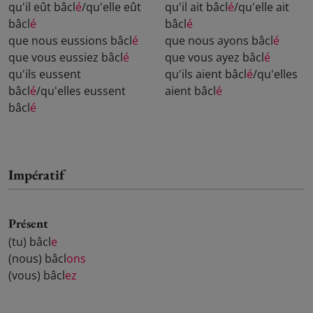
qu'il eût bâcl
é
/qu'elle eût
qu'il ait bâcl
é
/qu'elle ait
bâcl
é
bâcl
é
que nous eussions bâcl
é
que nous ayons bâcl
é
que vous eussiez bâcl
é
que vous ayez bâcl
é
qu'ils eussent
qu'ils aient bâcl
é
/qu'elles
bâcl
é
/qu'elles eussent
aient bâcl
é
bâcl
é
Impératif
Présent
(tu) bâcl
e
(nous) bâcl
ons
(vous) bâcl
ez