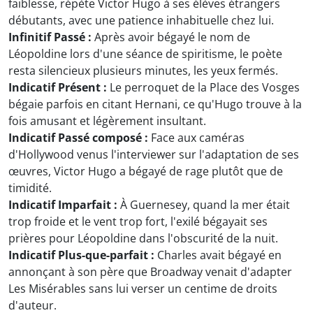
faiblesse, répète Victor Hugo à ses élèves étrangers
débutants, avec une patience inhabituelle chez lui.
Infinitif Passé :
Après avoir bégayé le nom de
Léopoldine lors d'une séance de spiritisme, le poète
resta silencieux plusieurs minutes, les yeux fermés.
Indicatif Présent :
Le perroquet de la Place des Vosges
bégaie parfois en citant Hernani, ce qu'Hugo trouve à la
fois amusant et légèrement insultant.
Indicatif Passé composé :
Face aux caméras
d'Hollywood venus l'interviewer sur l'adaptation de ses
œuvres, Victor Hugo a bégayé de rage plutôt que de
timidité.
Indicatif Imparfait :
À Guernesey, quand la mer était
trop froide et le vent trop fort, l'exilé bégayait ses
prières pour Léopoldine dans l'obscurité de la nuit.
Indicatif Plus-que-parfait :
Charles avait bégayé en
annonçant à son père que Broadway venait d'adapter
Les Misérables sans lui verser un centime de droits
d'auteur.