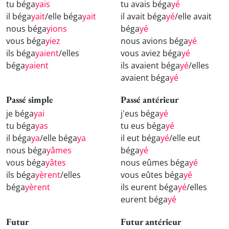
tu béga
yais
tu avais béga
yé
il béga
yait
/elle béga
yait
il avait béga
yé
/elle avait
nous béga
yions
béga
yé
vous béga
yiez
nous avions béga
yé
ils béga
yaient
/elles
vous aviez béga
yé
béga
yaient
ils avaient béga
yé
/elles
avaient béga
yé
Passé simple
Passé antérieur
je béga
yai
j'eus béga
yé
tu béga
yas
tu eus béga
yé
il béga
ya
/elle béga
ya
il eut béga
yé
/elle eut
nous béga
yâmes
béga
yé
vous béga
yâtes
nous eûmes béga
yé
ils béga
yèrent
/elles
vous eûtes béga
yé
béga
yèrent
ils eurent béga
yé
/elles
eurent béga
yé
Futur
Futur antérieur