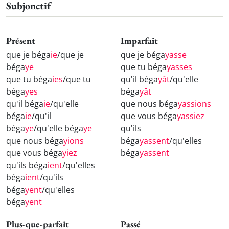
Subjonctif
Présent
Imparfait
que je béga
ie
/que je
que je béga
yasse
béga
ye
que tu béga
yasses
que tu béga
ies
/que tu
qu'il béga
yât
/qu'elle
béga
yes
béga
yât
qu'il béga
ie
/qu'elle
que nous béga
yassions
béga
ie
/qu'il
que vous béga
yassiez
béga
ye
/qu'elle béga
ye
qu'ils
que nous béga
yions
béga
yassent
/qu'elles
que vous béga
yiez
béga
yassent
qu'ils béga
ient
/qu'elles
béga
ient
/qu'ils
béga
yent
/qu'elles
béga
yent
Plus-que-parfait
Passé