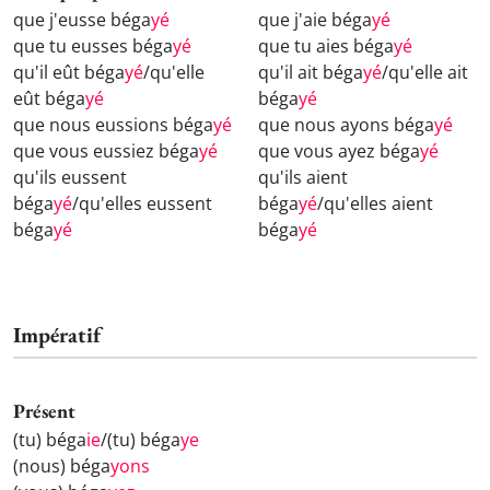
que j'eusse béga
yé
que j'aie béga
yé
que tu eusses béga
yé
que tu aies béga
yé
qu'il eût béga
yé
/qu'elle
qu'il ait béga
yé
/qu'elle ait
eût béga
yé
béga
yé
que nous eussions béga
yé
que nous ayons béga
yé
que vous eussiez béga
yé
que vous ayez béga
yé
qu'ils eussent
qu'ils aient
béga
yé
/qu'elles eussent
béga
yé
/qu'elles aient
béga
yé
béga
yé
Impératif
Présent
(tu) béga
ie
/(tu) béga
ye
(nous) béga
yons