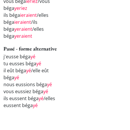
vous béga
ieriez
/vous
béga
yeriez
ils béga
ieraient
/elles
béga
ieraient
/ils
béga
yeraient
/elles
béga
yeraient
Passé - forme alternative
j'eusse béga
yé
tu eusses béga
yé
il eût béga
yé
/elle eût
béga
yé
nous eussions béga
yé
vous eussiez béga
yé
ils eussent béga
yé
/elles
eussent béga
yé