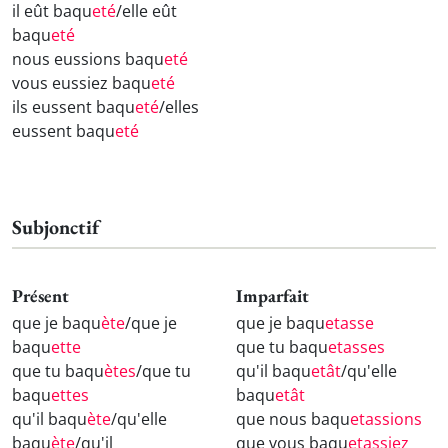
il eût baqu
eté
/elle eût
baqu
eté
nous eussions baqu
eté
vous eussiez baqu
eté
ils eussent baqu
eté
/elles
eussent baqu
eté
Subjonctif
Présent
Imparfait
que je baqu
ète
/que je
que je baqu
etasse
baqu
ette
que tu baqu
etasses
que tu baqu
ètes
/que tu
qu'il baqu
etât
/qu'elle
baqu
ettes
baqu
etât
qu'il baqu
ète
/qu'elle
que nous baqu
etassions
baqu
ète
/qu'il
que vous baqu
etassiez