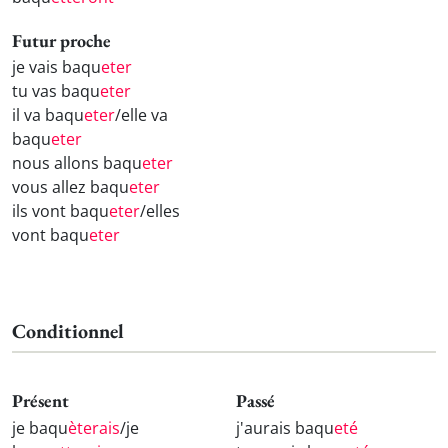
Futur proche
je vais baqu
eter
tu vas baqu
eter
il va baqu
eter
/elle va
baqu
eter
nous allons baqu
eter
vous allez baqu
eter
ils vont baqu
eter
/elles
vont baqu
eter
Conditionnel
Présent
Passé
je baqu
èterais
/je
j'aurais baqu
eté