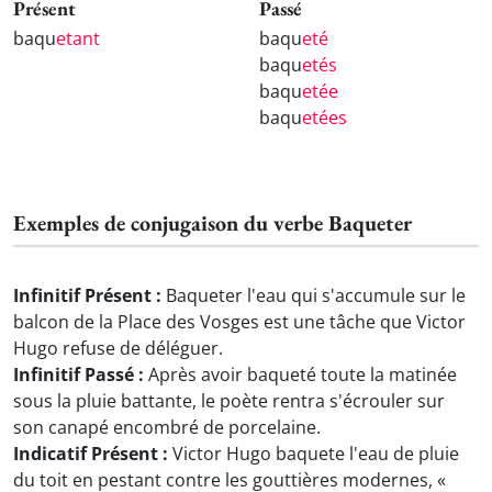
Présent
Passé
baqu
etant
baqu
eté
baqu
etés
baqu
etée
baqu
etées
Exemples de conjugaison du verbe Baqueter
Infinitif Présent :
Baqueter l'eau qui s'accumule sur le
balcon de la Place des Vosges est une tâche que Victor
Hugo refuse de déléguer.
Infinitif Passé :
Après avoir baqueté toute la matinée
sous la pluie battante, le poète rentra s'écrouler sur
son canapé encombré de porcelaine.
Indicatif Présent :
Victor Hugo baquete l'eau de pluie
du toit en pestant contre les gouttières modernes, «