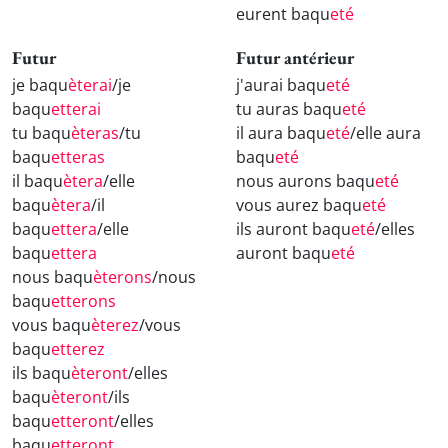
eurent baqu
eté
Futur
Futur antérieur
je baqu
èterai
/je
j'aurai baqu
eté
baqu
etterai
tu auras baqu
eté
tu baqu
èteras
/tu
il aura baqu
eté
/elle aura
baqu
etteras
baqu
eté
il baqu
ètera
/elle
nous aurons baqu
eté
baqu
ètera
/il
vous aurez baqu
eté
baqu
ettera
/elle
ils auront baqu
eté
/elles
baqu
ettera
auront baqu
eté
nous baqu
èterons
/nous
baqu
etterons
vous baqu
èterez
/vous
baqu
etterez
ils baqu
èteront
/elles
baqu
èteront
/ils
baqu
etteront
/elles
baqu
etteront