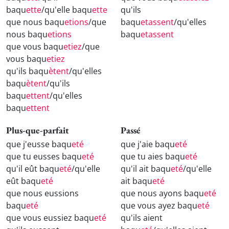
baqu
ette
/qu'elle baqu
ette
qu'ils
que nous baqu
etions
/que
baqu
etassent
/qu'elles
nous baqu
etions
baqu
etassent
que vous baqu
etiez
/que
vous baqu
etiez
qu'ils baqu
ètent
/qu'elles
baqu
ètent
/qu'ils
baqu
ettent
/qu'elles
baqu
ettent
Plus-que-parfait
Passé
que j'eusse baqu
eté
que j'aie baqu
eté
que tu eusses baqu
eté
que tu aies baqu
eté
qu'il eût baqu
eté
/qu'elle
qu'il ait baqu
eté
/qu'elle
eût baqu
eté
ait baqu
eté
que nous eussions
que nous ayons baqu
eté
baqu
eté
que vous ayez baqu
eté
que vous eussiez baqu
eté
qu'ils aient