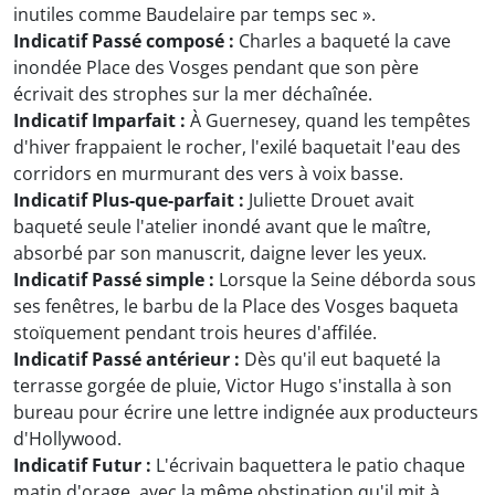
inutiles comme Baudelaire par temps sec ».
Indicatif Passé composé :
Charles a baqueté la cave
inondée Place des Vosges pendant que son père
écrivait des strophes sur la mer déchaînée.
Indicatif Imparfait :
À Guernesey, quand les tempêtes
d'hiver frappaient le rocher, l'exilé baquetait l'eau des
corridors en murmurant des vers à voix basse.
Indicatif Plus-que-parfait :
Juliette Drouet avait
baqueté seule l'atelier inondé avant que le maître,
absorbé par son manuscrit, daigne lever les yeux.
Indicatif Passé simple :
Lorsque la Seine déborda sous
ses fenêtres, le barbu de la Place des Vosges baqueta
stoïquement pendant trois heures d'affilée.
Indicatif Passé antérieur :
Dès qu'il eut baqueté la
terrasse gorgée de pluie, Victor Hugo s'installa à son
bureau pour écrire une lettre indignée aux producteurs
d'Hollywood.
Indicatif Futur :
L'écrivain baquettera le patio chaque
matin d'orage, avec la même obstination qu'il mit à