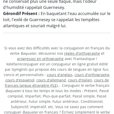
ne conservait plus une seule flaque, mais l'odeur
d'humidité rappelait Guernesey.
Gérondif Présent :
En baquetant l'eau accumulée sur le
toit, l'exilé de Guernesey se rappelait les tempêtes
atlantiques et souriait malgré lui.
Si vous avez des difficultés avec la conjugaison en français du
verbe
Baqueter
, découvrez nos
règles d'orthographe
et
progressez en orthographe
avec Frantastique !
Vatefaireconjuguer est un conjugueur en ligne gratuit édité
par Gymglish qui propose des cours de langues en ligne
fun
,
concis et personnalisés :
cours d'anglais
,
cours d'orthographe
,
cours d'espagnol
,
cours d'allemand
,
cours d'italien
,
cours de
français langue étrangère (FLE)
... Conjuguez le verbe français
Baqueter
à tous les temps et tous les modes : Présent, Passé
composé, Imparfait, Plus-que-parfait, Passé simple, Passé
antérieur, Futur simple, Futur antérieur, Conditionnel,
Subjonctif, Impératif, etc. Vous ne savez pas comment
conjuguer
Baqueter
en français ? Écrivez simplement le verbe