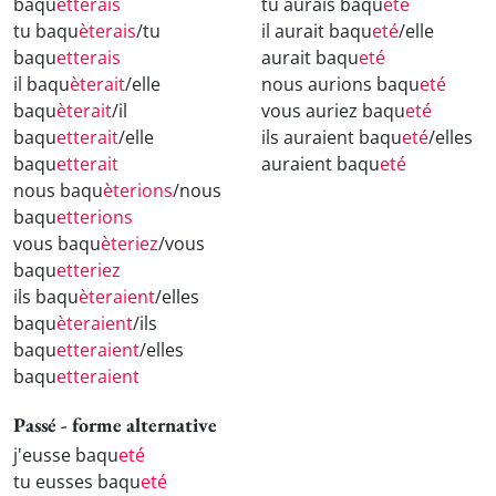
baqu
etterais
tu aurais baqu
eté
tu baqu
èterais
/tu
il aurait baqu
eté
/elle
baqu
etterais
aurait baqu
eté
il baqu
èterait
/elle
nous aurions baqu
eté
baqu
èterait
/il
vous auriez baqu
eté
baqu
etterait
/elle
ils auraient baqu
eté
/elles
baqu
etterait
auraient baqu
eté
nous baqu
èterions
/nous
baqu
etterions
vous baqu
èteriez
/vous
baqu
etteriez
ils baqu
èteraient
/elles
baqu
èteraient
/ils
baqu
etteraient
/elles
baqu
etteraient
Passé - forme alternative
j'eusse baqu
eté
tu eusses baqu
eté