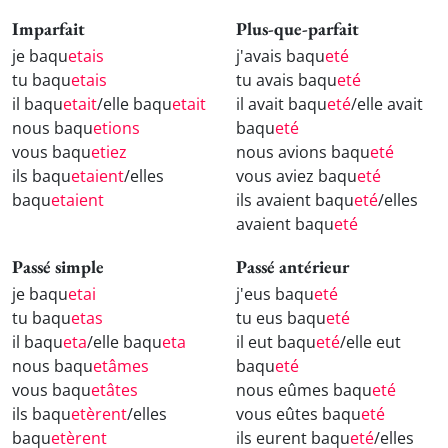
Imparfait
Plus-que-parfait
je baqu
etais
j'avais baqu
eté
tu baqu
etais
tu avais baqu
eté
il baqu
etait
/elle baqu
etait
il avait baqu
eté
/elle avait
nous baqu
etions
baqu
eté
vous baqu
etiez
nous avions baqu
eté
ils baqu
etaient
/elles
vous aviez baqu
eté
baqu
etaient
ils avaient baqu
eté
/elles
avaient baqu
eté
Passé simple
Passé antérieur
je baqu
etai
j'eus baqu
eté
tu baqu
etas
tu eus baqu
eté
il baqu
eta
/elle baqu
eta
il eut baqu
eté
/elle eut
nous baqu
etâmes
baqu
eté
vous baqu
etâtes
nous eûmes baqu
eté
ils baqu
etèrent
/elles
vous eûtes baqu
eté
baqu
etèrent
ils eurent baqu
eté
/elles