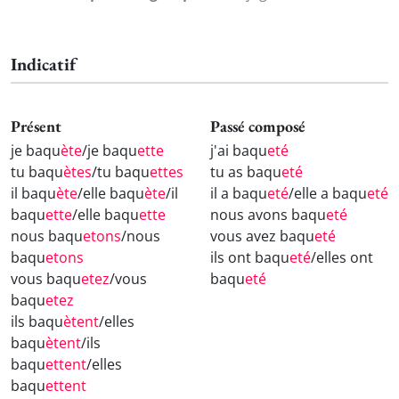
Indicatif
Présent
Passé composé
je baqu
ète
/je baqu
ette
j'ai baqu
eté
tu baqu
ètes
/tu baqu
ettes
tu as baqu
eté
il baqu
ète
/elle baqu
ète
/il
il a baqu
eté
/elle a baqu
eté
baqu
ette
/elle baqu
ette
nous avons baqu
eté
nous baqu
etons
/nous
vous avez baqu
eté
baqu
etons
ils ont baqu
eté
/elles ont
vous baqu
etez
/vous
baqu
eté
baqu
etez
ils baqu
ètent
/elles
baqu
ètent
/ils
baqu
ettent
/elles
baqu
ettent