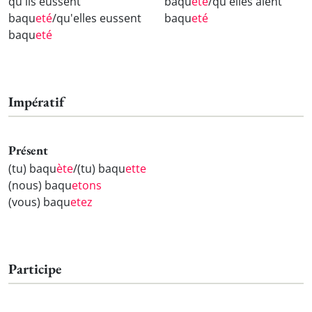
qu'ils eussent
baqu
eté
/qu'elles aient
baqu
eté
/qu'elles eussent
baqu
eté
baqu
eté
Impératif
Présent
(tu) baqu
ète
/(tu) baqu
ette
(nous) baqu
etons
(vous) baqu
etez
Participe