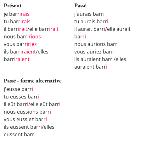
Présent
Passé
je barr
irais
j'aurais barr
i
tu barr
irais
tu aurais barr
i
il barr
irait
/elle barr
irait
il aurait barr
i
/elle aurait
nous barr
irions
barr
i
vous barr
iriez
nous aurions barr
i
ils barr
iraient
/elles
vous auriez barr
i
barr
iraient
ils auraient barr
i
/elles
auraient barr
i
Passé - forme alternative
j'eusse barr
i
tu eusses barr
i
il eût barr
i
/elle eût barr
i
nous eussions barr
i
vous eussiez barr
i
ils eussent barr
i
/elles
eussent barr
i