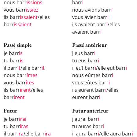
nous barr
issions
barr
i
vous barr
issiez
nous avions barr
i
ils barr
issaient
/elles
vous aviez barr
i
barr
issaient
ils avaient barr
i
/elles
avaient barr
i
Passé simple
Passé antérieur
je barr
is
j'eus barr
i
tu barr
is
tu eus barr
i
il barr
it
/elle barr
it
il eut barr
i
/elle eut barr
i
nous barr
îmes
nous eûmes barr
i
vous barr
îtes
vous eûtes barr
i
ils barr
irent
/elles
ils eurent barr
i
/elles
barr
irent
eurent barr
i
Futur
Futur antérieur
je barr
irai
j'aurai barr
i
tu barr
iras
tu auras barr
i
il barr
ira
/elle barr
ira
il aura barr
i
/elle aura barr
i