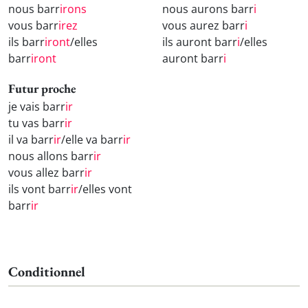
nous barr
irons
nous aurons barr
i
vous barr
irez
vous aurez barr
i
ils barr
iront
/elles
ils auront barr
i
/elles
barr
iront
auront barr
i
Futur proche
je vais barr
ir
tu vas barr
ir
il va barr
ir
/elle va barr
ir
nous allons barr
ir
vous allez barr
ir
ils vont barr
ir
/elles vont
barr
ir
Conditionnel