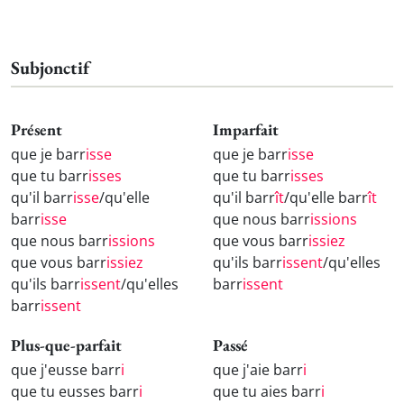
Subjonctif
Présent
Imparfait
que je barr
isse
que je barr
isse
que tu barr
isses
que tu barr
isses
qu'il barr
isse
/qu'elle
qu'il barr
ît
/qu'elle barr
ît
barr
isse
que nous barr
issions
que nous barr
issions
que vous barr
issiez
que vous barr
issiez
qu'ils barr
issent
/qu'elles
qu'ils barr
issent
/qu'elles
barr
issent
barr
issent
Plus-que-parfait
Passé
que j'eusse barr
i
que j'aie barr
i
que tu eusses barr
i
que tu aies barr
i