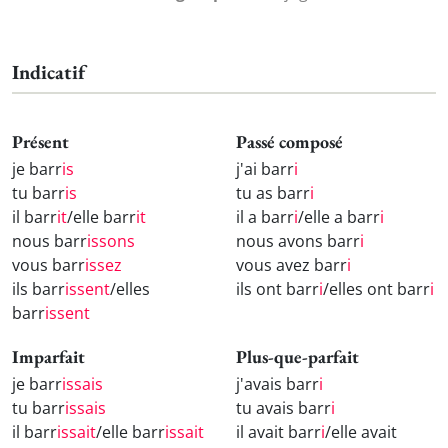
Indicatif
Présent
Passé composé
je barr
is
j'ai barr
i
tu barr
is
tu as barr
i
il barr
it
/elle barr
it
il a barr
i
/elle a barr
i
nous barr
issons
nous avons barr
i
vous barr
issez
vous avez barr
i
ils barr
issent
/elles
ils ont barr
i
/elles ont barr
i
barr
issent
Imparfait
Plus-que-parfait
je barr
issais
j'avais barr
i
tu barr
issais
tu avais barr
i
il barr
issait
/elle barr
issait
il avait barr
i
/elle avait