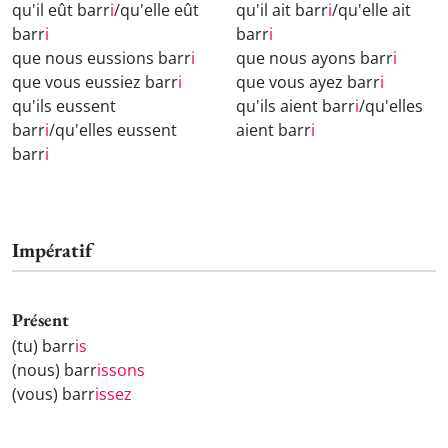
qu'il eût barr
i
/qu'elle eût
qu'il ait barr
i
/qu'elle ait
barr
i
barr
i
que nous eussions barr
i
que nous ayons barr
i
que vous eussiez barr
i
que vous ayez barr
i
qu'ils eussent
qu'ils aient barr
i
/qu'elles
barr
i
/qu'elles eussent
aient barr
i
barr
i
Impératif
Présent
(tu) barr
is
(nous) barr
issons
(vous) barr
issez