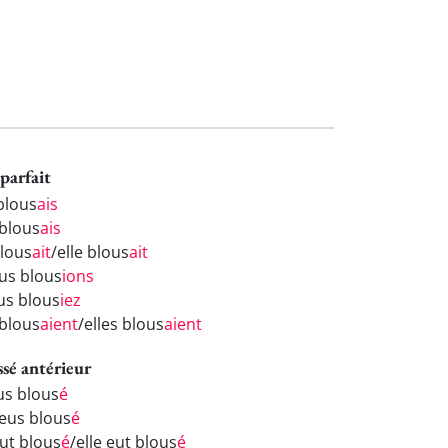
parfait
 blous
ais
 blous
ais
blous
ait
/elle blous
ait
us blous
ions
us blous
iez
 blous
aient
/elles blous
aient
ssé antérieur
eus blous
é
 eus blous
é
eut blous
é
/elle eut blous
é