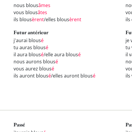
nous blous
âmes
no
vous blous
âtes
vo
ils blous
èrent
/elles blous
èrent
ils
Futur antérieur
Fu
j'aurai blous
é
je 
tu auras blous
é
tu
il aura blous
é
/elle aura blous
é
il 
nous aurons blous
é
no
vous aurez blous
é
vo
ils auront blous
é
/elles auront blous
é
ils
Passé
Pa