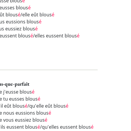
eusse blous
é
 eusses blous
é
eût blous
é
/elle eût blous
é
us eussions blous
é
us eussiez blous
é
s eussent blous
é
/elles eussent blous
é
us-que-parfait
e j'eusse blous
é
e tu eusses blous
é
il eût blous
é
/qu'elle eût blous
é
e nous eussions blous
é
e vous eussiez blous
é
'ils eussent blous
é
/qu'elles eussent blous
é