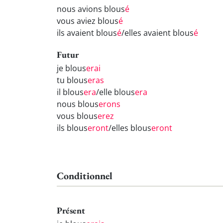
nous avions blous
é
vous aviez blous
é
ils avaient blous
é
/elles avaient blous
é
Futur
je blous
erai
tu blous
eras
il blous
era
/elle blous
era
nous blous
erons
vous blous
erez
ils blous
eront
/elles blous
eront
Conditionnel
Présent