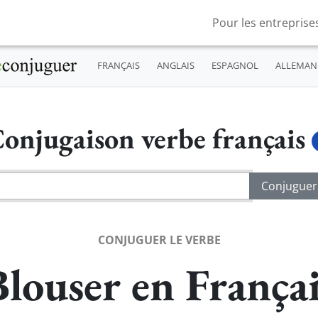
Pour les entreprise
FRANÇAIS
ANGLAIS
ESPAGNOL
ALLEMAN
onjugaison verbe français
CONJUGUER LE VERBE
Blouser en Françai