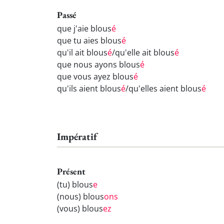
Passé
que j'aie blous
é
que tu aies blous
é
qu'il ait blous
é
/qu'elle ait blous
é
que nous ayons blous
é
que vous ayez blous
é
qu'ils aient blous
é
/qu'elles aient blous
é
Impératif
Présent
(tu) blous
e
(nous) blous
ons
(vous) blous
ez