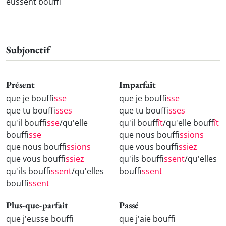
eussent bouff
Subjonctif
Présent
Imparfait
que je bouff
isse
que je bouff
isse
que tu bouff
isses
que tu bouff
isses
qu'il bouff
isse
/qu'elle
qu'il bouff
ît
/qu'elle bouff
ît
bouff
isse
que nous bouff
issions
que nous bouff
issions
que vous bouff
issiez
que vous bouff
issiez
qu'ils bouff
issent
/qu'elles
qu'ils bouff
issent
/qu'elles
bouff
issent
bouff
issent
Plus-que-parfait
Passé
que j'eusse bouff
que j'aie bouff