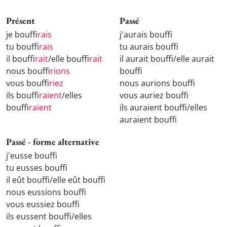
Présent
Passé
je bouff
irais
j'aurais bouff
tu bouff
irais
tu aurais bouff
il bouff
irait
/elle bouff
irait
il aurait bouff
/elle aurait
nous bouff
irions
bouff
vous bouff
iriez
nous aurions bouff
ils bouff
iraient
/elles
vous auriez bouff
bouff
iraient
ils auraient bouff
/elles
auraient bouff
Passé - forme alternative
j'eusse bouff
tu eusses bouff
il eût bouff
/elle eût bouff
nous eussions bouff
vous eussiez bouff
ils eussent bouff
/elles