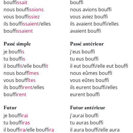
bouff
issait
bouff
nous bouff
issions
nous avions bouff
vous bouff
issiez
vous aviez bouff
ils bouff
issaient
/elles
ils avaient bouff
/elles
bouff
issaient
avaient bouff
Passé simple
Passé antérieur
je bouff
is
j'eus bouff
tu bouff
is
tu eus bouff
il bouff
it
/elle bouff
it
il eut bouff
/elle eut bouff
nous bouff
îmes
nous eûmes bouff
vous bouff
îtes
vous eûtes bouff
ils bouff
irent
/elles
ils eurent bouff
/elles
bouff
irent
eurent bouff
Futur
Futur antérieur
je bouff
irai
j'aurai bouff
tu bouff
iras
tu auras bouff
il bouff
ira
/elle bouff
ira
il aura bouff
/elle aura