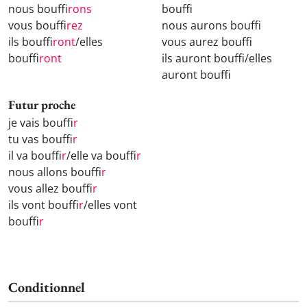
nous bouff
irons
bouff
vous bouff
irez
nous aurons bouff
ils bouff
iront
/elles
vous aurez bouff
bouff
iront
ils auront bouff
/elles
auront bouff
Futur proche
je vais bouff
ir
tu vas bouff
ir
il va bouff
ir
/elle va bouff
ir
nous allons bouff
ir
vous allez bouff
ir
ils vont bouff
ir
/elles vont
bouff
ir
Conditionnel