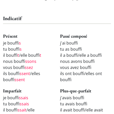
Indicatif
Présent
Passé composé
je bouff
is
j'ai bouff
tu bouff
is
tu as bouff
il bouff
it
/elle bouff
it
il a bouff
/elle a bouff
nous bouff
issons
nous avons bouff
vous bouff
issez
vous avez bouff
ils bouff
issent
/elles
ils ont bouff
/elles ont
bouff
issent
bouff
Imparfait
Plus-que-parfait
je bouff
issais
j'avais bouff
tu bouff
issais
tu avais bouff
il bouff
issait
/elle
il avait bouff
/elle avait