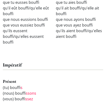
que tu eusses bouff
que tu aies bouff
qu'il eût bouff
/qu'elle eût
qu'il ait bouff
/qu'elle ait
bouff
bouff
que nous eussions bouff
que nous ayons bouff
que vous eussiez bouff
que vous ayez bouff
qu'ils eussent
qu'ils aient bouff
/qu'elles
bouff
/qu'elles eussent
aient bouff
bouff
Impératif
Présent
(tu) bouff
is
(nous) bouff
issons
(vous) bouff
issez