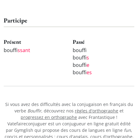
Participe
Présent
Passé
bouff
issant
bouff
bouff
is
bouff
ie
bouff
ies
Si vous avez des difficultés avec la conjugaison en français du
verbe
Bouffir
, découvrez nos
règles d'orthographe
et
progressez en orthographe
avec Frantastique !
Vatefaireconjuguer est un conjugueur en ligne gratuit édité
par Gymglish qui propose des cours de langues en ligne
fun
,
concis et personnalisés :
cours d'anglais
,
cours d'orthographe
,