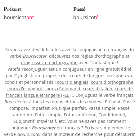
Présent
Passé
boursicot
ant
boursicot
é
Si vous avez des difficultés avec la conjugaison en français du
verbe
Boursicoter
, découvrez nos
règles d'orthographe
et
progressez en orthographe
avec Frantastique !
Vatefaireconjuguer est un conjugueur en ligne gratuit édité
par Gymglish qui propose des cours de langues en ligne
fun
,
concis et personnalisés :
cours d'anglais
,
cours d'orthographe
,
cours d'espagnol
,
cours d'allemand
,
cours d'italien
,
cours de
français langue étrangère (FLE)
... Conjuguez le verbe français
Boursicoter
à tous les temps et tous les modes : Présent, Passé
composé, Imparfait, Plus-que-parfait, Passé simple, Passé
antérieur, Futur simple, Futur antérieur, Conditionnel,
Subjonctif, Impératif, etc. Vous ne savez pas comment
conjuguer
Boursicoter
en français ? Écrivez simplement le
verbe
Boursicoter
dans le moteur de recherche pour découvrir