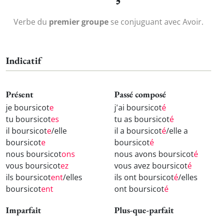
Verbe du
premier groupe
se conjuguant avec Avoir.
Indicatif
Présent
Passé composé
je boursicot
e
j'ai boursicot
é
tu boursicot
es
tu as boursicot
é
il boursicot
e
/elle
il a boursicot
é
/elle a
boursicot
e
boursicot
é
nous boursicot
ons
nous avons boursicot
é
vous boursicot
ez
vous avez boursicot
é
ils boursicot
ent
/elles
ils ont boursicot
é
/elles
boursicot
ent
ont boursicot
é
Imparfait
Plus-que-parfait