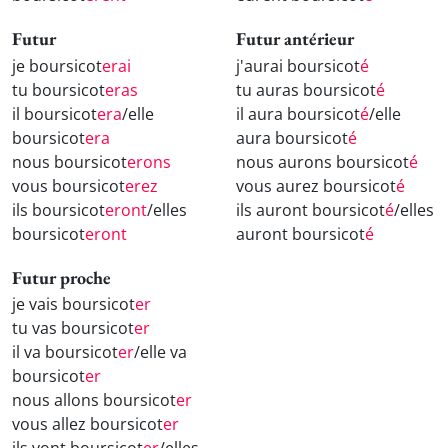
Futur
Futur antérieur
je boursicot
erai
j'aurai boursicot
é
tu boursicot
eras
tu auras boursicot
é
il boursicot
era
/elle
il aura boursicot
é
/elle
boursicot
era
aura boursicot
é
nous boursicot
erons
nous aurons boursicot
é
vous boursicot
erez
vous aurez boursicot
é
ils boursicot
eront
/elles
ils auront boursicot
é
/elles
boursicot
eront
auront boursicot
é
Futur proche
je vais boursicot
er
tu vas boursicot
er
il va boursicot
er
/elle va
boursicot
er
nous allons boursicot
er
vous allez boursicot
er