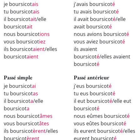
je boursicot
ais
j'avais boursicot
é
tu boursicot
ais
tu avais boursicot
é
il boursicot
ait
/elle
il avait boursicot
é
/elle
boursicot
ait
avait boursicot
é
nous boursicot
ions
nous avions boursicot
é
vous boursicot
iez
vous aviez boursicot
é
ils boursicot
aient
/elles
ils avaient
boursicot
aient
boursicot
é
/elles avaient
boursicot
é
Passé simple
Passé antérieur
je boursicot
ai
j'eus boursicot
é
tu boursicot
as
tu eus boursicot
é
il boursicot
a
/elle
il eut boursicot
é
/elle eut
boursicot
a
boursicot
é
nous boursicot
âmes
nous eûmes boursicot
é
vous boursicot
âtes
vous eûtes boursicot
é
ils boursicot
èrent
/elles
ils eurent boursicot
é
/elles
boursicot
èrent
eurent boursicot
é