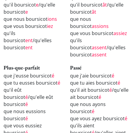
qu'il boursicot
e
/qu'elle
qu'il boursicot
ât
/qu'elle
boursicot
e
boursicot
ât
que nous boursicot
ions
que nous
que vous boursicot
iez
boursicot
assions
qu'ils
que vous boursicot
assiez
boursicot
ent
/qu'elles
qu'ils
boursicot
ent
boursicot
assent
/qu'elles
boursicot
assent
Plus-que-parfait
Passé
que j'eusse boursicot
é
que j'aie boursicot
é
que tu eusses boursicot
é
que tu aies boursicot
é
qu'il eût
qu'il ait boursicot
é
/qu'elle
boursicot
é
/qu'elle eût
ait boursicot
é
boursicot
é
que nous ayons
que nous eussions
boursicot
é
boursicot
é
que vous ayez boursicot
é
que vous eussiez
qu'ils aient
boursicot
é
boursicot
é
/qu'elles aient