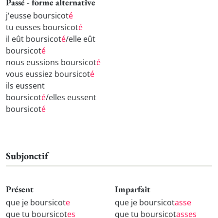
Passé - forme alternative
j'eusse boursicot
é
tu eusses boursicot
é
il eût boursicot
é
/elle eût
boursicot
é
nous eussions boursicot
é
vous eussiez boursicot
é
ils eussent
boursicot
é
/elles eussent
boursicot
é
Subjonctif
Présent
Imparfait
que je boursicot
e
que je boursicot
asse
que tu boursicot
es
que tu boursicot
asses