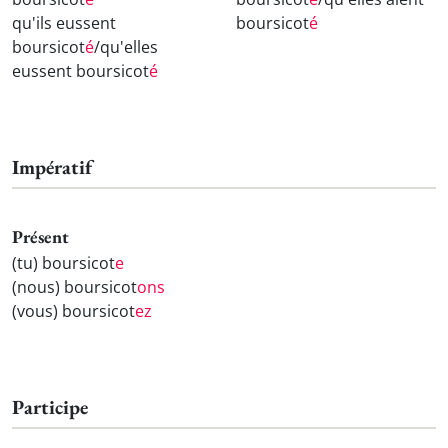
qu'ils eussent
boursicot
é
boursicot
é
/qu'elles
eussent boursicot
é
Impératif
Présent
(tu) boursicot
e
(nous) boursicot
ons
(vous) boursicot
ez
Participe