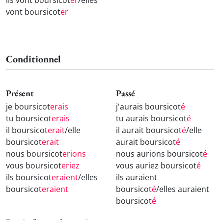
ils vont boursicot
er
/elles
vont boursicot
er
Conditionnel
Présent
Passé
je boursicot
erais
j'aurais boursicot
é
tu boursicot
erais
tu aurais boursicot
é
il boursicot
erait
/elle
il aurait boursicot
é
/elle
boursicot
erait
aurait boursicot
é
nous boursicot
erions
nous aurions boursicot
é
vous boursicot
eriez
vous auriez boursicot
é
ils boursicot
eraient
/elles
ils auraient
boursicot
eraient
boursicot
é
/elles auraient
boursicot
é