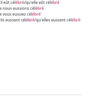
il eût cél
ébré
/qu'elle eût cél
ébré
e nous eussions cél
ébré
e vous eussiez cél
ébré
ils eussent cél
ébré
/qu'elles eussent cél
ébré