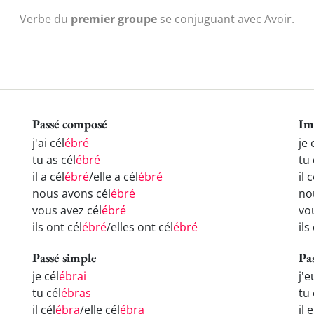
Verbe du
premier groupe
se conjuguant avec Avoir.
Passé composé
Im
j'ai cél
ébré
je 
tu as cél
ébré
tu 
il a cél
ébré
/elle a cél
ébré
il c
nous avons cél
ébré
no
vous avez cél
ébré
vo
ils ont cél
ébré
/elles ont cél
ébré
ils
Passé simple
Pa
je cél
ébrai
j'e
tu cél
ébras
tu 
il cél
ébra
/elle cél
ébra
il 