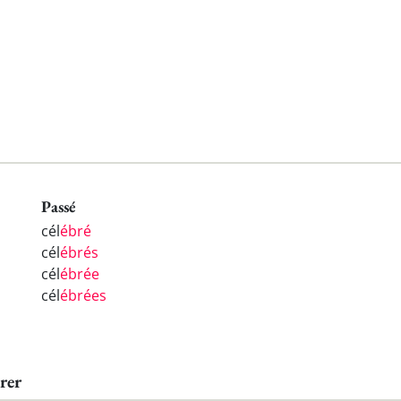
Passé
cél
ébré
cél
ébrés
cél
ébrée
cél
ébrées
rer