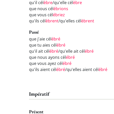
qu'il cél
èbre
/qu'elle cél
èbre
que nous cél
ébrions
que vous cél
ébriez
qu'ils cél
èbrent
/qu'elles cél
èbrent
Passé
que j'aie cél
ébré
que tu aies cél
ébré
qu'il ait cél
ébré
/qu'elle ait cél
ébré
que nous ayons cél
ébré
que vous ayez cél
ébré
qu'ils aient cél
ébré
/qu'elles aient cél
ébré
Impératif
Présent