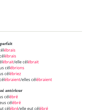
parfait
cél
ébrais
cél
ébrais
él
ébrait
/elle cél
ébrait
us cél
ébrions
us cél
ébriez
 cél
ébraient
/elles cél
ébraient
ssé antérieur
us cél
ébré
eus cél
ébré
eut cél
ébré
/elle eut cél
ébré