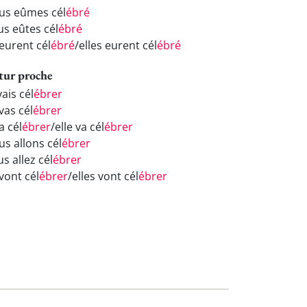
us eûmes cél
ébré
us eûtes cél
ébré
 eurent cél
ébré
/elles eurent cél
ébré
tur proche
vais cél
ébrer
vas cél
ébrer
va cél
ébrer
/elle va cél
ébrer
us allons cél
ébrer
s allez cél
ébrer
 vont cél
ébrer
/elles vont cél
ébrer