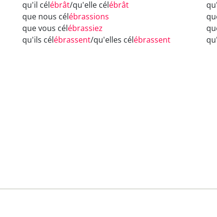
qu'il cél
ébrât
/qu'elle cél
ébrât
qu'
que nous cél
ébrassions
qu
que vous cél
ébrassiez
qu
qu'ils cél
ébrassent
/qu'elles cél
ébrassent
qu'