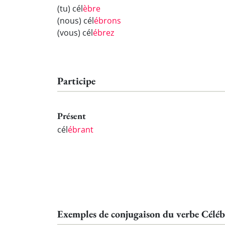
(tu) cél
èbre
(nous) cél
ébrons
(vous) cél
ébrez
Participe
Présent
cél
ébrant
Exemples de conjugaison du verbe Céléb