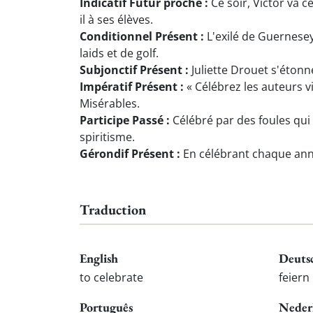
Indicatif Futur proche :
Ce soir, Victor va c
il à ses élèves.
Conditionnel Présent :
L'exilé de Guernesey
laids et de golf.
Subjonctif Présent :
Juliette Drouet s'étonn
Impératif Présent :
« Célébrez les auteurs vi
Misérables.
Participe Passé :
Célébré par des foules qui 
spiritisme.
Gérondif Présent :
En célébrant chaque anniv
Traduction
English
Deuts
to celebrate
feiern
Português
Neder