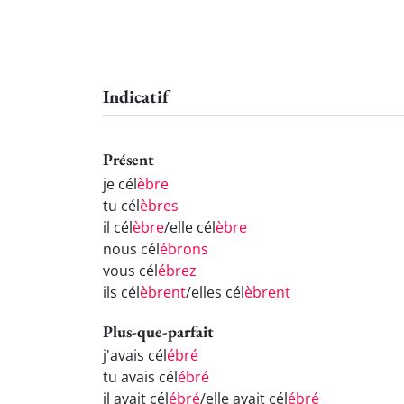
Indicatif
Présent
je cél
èbre
tu cél
èbres
il cél
èbre
/elle cél
èbre
nous cél
ébrons
vous cél
ébrez
ils cél
èbrent
/elles cél
èbrent
Plus-que-parfait
j'avais cél
ébré
tu avais cél
ébré
il avait cél
ébré
/elle avait cél
ébré