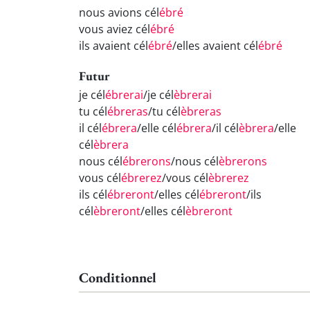
nous avions cél
ébré
vous aviez cél
ébré
ils avaient cél
ébré
/elles avaient cél
ébré
Futur
je cél
ébrerai
/je cél
èbrerai
tu cél
ébreras
/tu cél
èbreras
il cél
ébrera
/elle cél
ébrera
/il cél
èbrera
/elle
cél
èbrera
nous cél
ébrerons
/nous cél
èbrerons
vous cél
ébrerez
/vous cél
èbrerez
ils cél
ébreront
/elles cél
ébreront
/ils
cél
èbreront
/elles cél
èbreront
Conditionnel