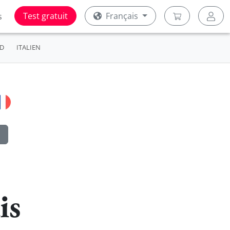
Test gratuit
Français
s
D
ITALIEN
is