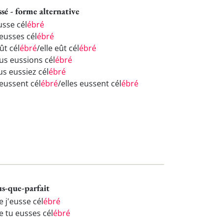
ssé - forme alternative
usse cél
ébré
 eusses cél
ébré
eût cél
ébré
/elle eût cél
ébré
us eussions cél
ébré
us eussiez cél
ébré
 eussent cél
ébré
/elles eussent cél
ébré
us-que-parfait
 j'eusse cél
ébré
e tu eusses cél
ébré