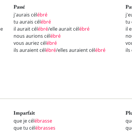
Passé
Pa
j'aurais cél
ébré
j'e
tu aurais cél
ébré
tu
le
il aurait cél
ébré
/elle aurait cél
ébré
il 
nous aurions cél
ébré
no
vous auriez cél
ébré
vo
ils auraient cél
ébré
/elles auraient cél
ébré
ils
Imparfait
Pl
que je cél
ébrasse
que
que tu cél
ébrasses
qu