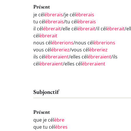
Présent
je cél
ébrerais
/je cél
èbrerais
tu cél
ébrerais
/tu cél
èbrerais
il cél
ébrerait
/elle cél
ébrerait
/il cél
èbrerait
/el
cél
èbrerait
nous cél
ébrerions
/nous cél
èbrerions
vous cél
ébreriez
/vous cél
èbreriez
ils cél
ébreraient
/elles cél
ébreraient
/ils
cél
èbreraient
/elles cél
èbreraient
Subjonctif
Présent
que je cél
èbre
que tu cél
èbres