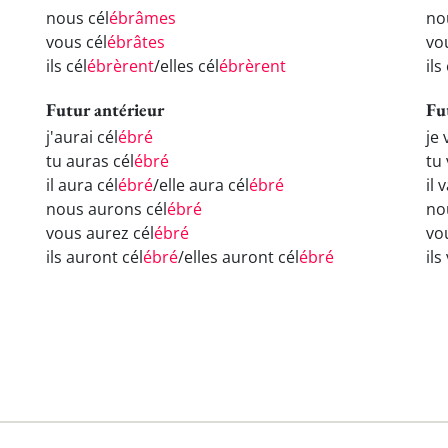
nous cél
ébrâmes
no
vous cél
ébrâtes
vo
ils cél
ébrèrent
/elles cél
ébrèrent
ils
Futur antérieur
Fu
j'aurai cél
ébré
je 
tu auras cél
ébré
tu 
il aura cél
ébré
/elle aura cél
ébré
il 
nous aurons cél
ébré
no
vous aurez cél
ébré
vou
ils auront cél
ébré
/elles auront cél
ébré
ils