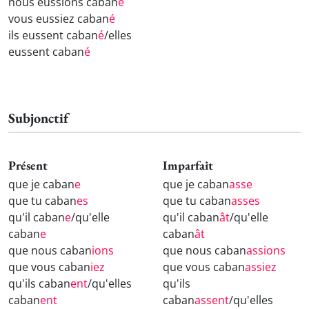
nous eussions caban
é
vous eussiez caban
é
ils eussent caban
é
/elles
eussent caban
é
Subjonctif
Présent
Imparfait
que je caban
e
que je caban
asse
que tu caban
es
que tu caban
asses
qu'il caban
e
/qu'elle
qu'il caban
ât
/qu'elle
caban
e
caban
ât
que nous caban
ions
que nous caban
assions
que vous caban
iez
que vous caban
assiez
qu'ils caban
ent
/qu'elles
qu'ils
caban
ent
caban
assent
/qu'elles