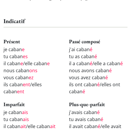
Indicatif
Présent
Passé composé
je caban
e
j'ai caban
é
tu caban
es
tu as caban
é
il caban
e
/elle caban
e
il a caban
é
/elle a caban
é
nous caban
ons
nous avons caban
é
vous caban
ez
vous avez caban
é
ils caban
ent
/elles
ils ont caban
é
/elles ont
caban
ent
caban
é
Imparfait
Plus-que-parfait
je caban
ais
j'avais caban
é
tu caban
ais
tu avais caban
é
il caban
ait
/elle caban
ait
il avait caban
é
/elle avait