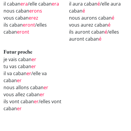
il caban
era
/elle caban
era
il aura caban
é
/elle aura
nous caban
erons
caban
é
vous caban
erez
nous aurons caban
é
ils caban
eront
/elles
vous aurez caban
é
caban
eront
ils auront caban
é
/elles
auront caban
é
Futur proche
je vais caban
er
tu vas caban
er
il va caban
er
/elle va
caban
er
nous allons caban
er
vous allez caban
er
ils vont caban
er
/elles vont
caban
er