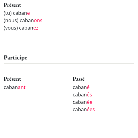
Présent
(tu) caban
e
(nous) caban
ons
(vous) caban
ez
Participe
Présent
Passé
caban
ant
caban
é
caban
és
caban
ée
caban
ées