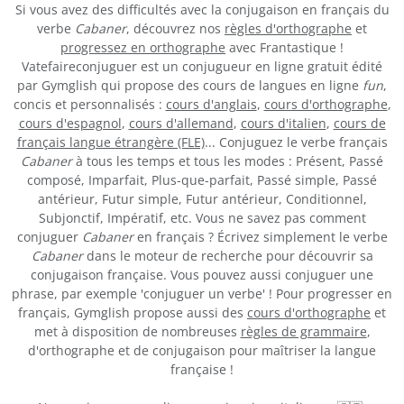
Si vous avez des difficultés avec la conjugaison en français du
verbe
Cabaner
, découvrez nos
règles d'orthographe
et
progressez en orthographe
avec Frantastique !
Vatefaireconjuguer est un conjugueur en ligne gratuit édité
par Gymglish qui propose des cours de langues en ligne
fun
,
concis et personnalisés :
cours d'anglais
,
cours d'orthographe
,
cours d'espagnol
,
cours d'allemand
,
cours d'italien
,
cours de
français langue étrangère (FLE)
... Conjuguez le verbe français
Cabaner
à tous les temps et tous les modes : Présent, Passé
composé, Imparfait, Plus-que-parfait, Passé simple, Passé
antérieur, Futur simple, Futur antérieur, Conditionnel,
Subjonctif, Impératif, etc. Vous ne savez pas comment
conjuguer
Cabaner
en français ? Écrivez simplement le verbe
Cabaner
dans le moteur de recherche pour découvrir sa
conjugaison française. Vous pouvez aussi conjuguer une
phrase, par exemple 'conjuguer un verbe' ! Pour progresser en
français, Gymglish propose aussi des
cours d'orthographe
et
met à disposition de nombreuses
règles de grammaire
,
d'orthographe et de conjugaison pour maîtriser la langue
française !