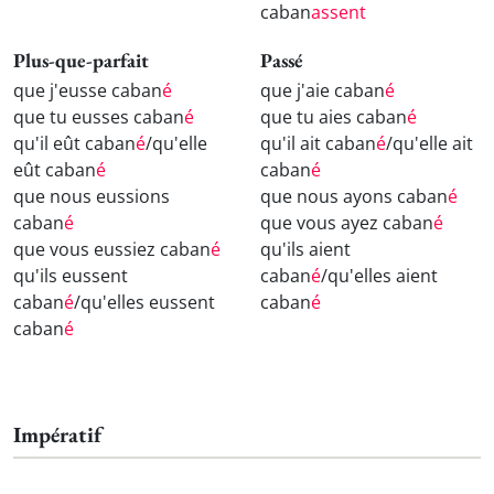
caban
assent
Plus-que-parfait
Passé
que j'eusse caban
é
que j'aie caban
é
que tu eusses caban
é
que tu aies caban
é
qu'il eût caban
é
/qu'elle
qu'il ait caban
é
/qu'elle ait
eût caban
é
caban
é
que nous eussions
que nous ayons caban
é
caban
é
que vous ayez caban
é
que vous eussiez caban
é
qu'ils aient
qu'ils eussent
caban
é
/qu'elles aient
caban
é
/qu'elles eussent
caban
é
caban
é
Impératif