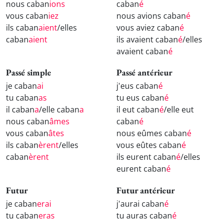
nous caban
ions
caban
é
vous caban
iez
nous avions caban
é
ils caban
aient
/elles
vous aviez caban
é
caban
aient
ils avaient caban
é
/elles
avaient caban
é
Passé simple
Passé antérieur
je caban
ai
j'eus caban
é
tu caban
as
tu eus caban
é
il caban
a
/elle caban
a
il eut caban
é
/elle eut
nous caban
âmes
caban
é
vous caban
âtes
nous eûmes caban
é
ils caban
èrent
/elles
vous eûtes caban
é
caban
èrent
ils eurent caban
é
/elles
eurent caban
é
Futur
Futur antérieur
je caban
erai
j'aurai caban
é
tu caban
eras
tu auras caban
é