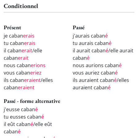
Conditionnel
Présent
Passé
je caban
erais
j'aurais caban
é
tu caban
erais
tu aurais caban
é
il caban
erait
/elle
il aurait caban
é
/elle aurait
caban
erait
caban
é
nous caban
erions
nous aurions caban
é
vous caban
eriez
vous auriez caban
é
ils caban
eraient
/elles
ils auraient caban
é
/elles
caban
eraient
auraient caban
é
Passé - forme alternative
j'eusse caban
é
tu eusses caban
é
il eût caban
é
/elle eût
caban
é