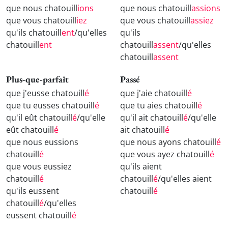
que nous chatouill
ions
que nous chatouill
assions
que vous chatouill
iez
que vous chatouill
assiez
qu'ils chatouill
ent
/qu'elles
qu'ils
chatouill
ent
chatouill
assent
/qu'elles
chatouill
assent
Plus-que-parfait
Passé
que j'eusse chatouill
é
que j'aie chatouill
é
que tu eusses chatouill
é
que tu aies chatouill
é
qu'il eût chatouill
é
/qu'elle
qu'il ait chatouill
é
/qu'elle
eût chatouill
é
ait chatouill
é
que nous eussions
que nous ayons chatouill
é
chatouill
é
que vous ayez chatouill
é
que vous eussiez
qu'ils aient
chatouill
é
chatouill
é
/qu'elles aient
qu'ils eussent
chatouill
é
chatouill
é
/qu'elles
eussent chatouill
é