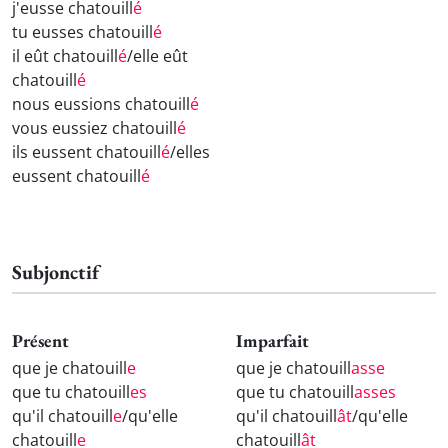
j'eusse chatouill
é
tu eusses chatouill
é
il eût chatouill
é
/elle eût
chatouill
é
nous eussions chatouill
é
vous eussiez chatouill
é
ils eussent chatouill
é
/elles
eussent chatouill
é
Subjonctif
Présent
Imparfait
que je chatouill
e
que je chatouill
asse
que tu chatouill
es
que tu chatouill
asses
qu'il chatouill
e
/qu'elle
qu'il chatouill
ât
/qu'elle
chatouill
e
chatouill
ât