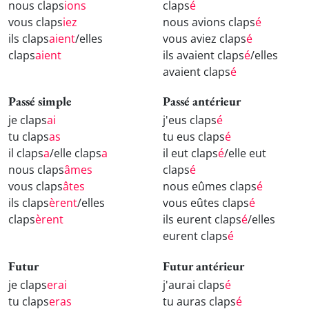
nous claps
ions
claps
é
vous claps
iez
nous avions claps
é
ils claps
aient
/elles
vous aviez claps
é
claps
aient
ils avaient claps
é
/elles
avaient claps
é
Passé simple
Passé antérieur
je claps
ai
j'eus claps
é
tu claps
as
tu eus claps
é
il claps
a
/elle claps
a
il eut claps
é
/elle eut
nous claps
âmes
claps
é
vous claps
âtes
nous eûmes claps
é
ils claps
èrent
/elles
vous eûtes claps
é
claps
èrent
ils eurent claps
é
/elles
eurent claps
é
Futur
Futur antérieur
je claps
erai
j'aurai claps
é
tu claps
eras
tu auras claps
é