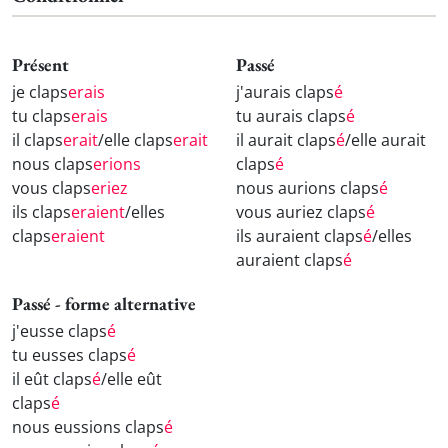
Présent
Passé
je claps
erais
j'aurais claps
é
tu claps
erais
tu aurais claps
é
il claps
erait
/elle claps
erait
il aurait claps
é
/elle aurait
nous claps
erions
claps
é
vous claps
eriez
nous aurions claps
é
ils claps
eraient
/elles
vous auriez claps
é
claps
eraient
ils auraient claps
é
/elles
auraient claps
é
Passé - forme alternative
j'eusse claps
é
tu eusses claps
é
il eût claps
é
/elle eût
claps
é
nous eussions claps
é