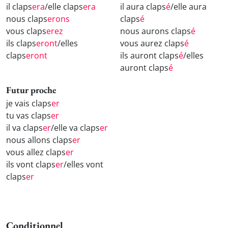
il claps
era
/elle claps
era
il aura claps
é
/elle aura
nous claps
erons
claps
é
vous claps
erez
nous aurons claps
é
ils claps
eront
/elles
vous aurez claps
é
claps
eront
ils auront claps
é
/elles
auront claps
é
Futur proche
je vais claps
er
tu vas claps
er
il va claps
er
/elle va claps
er
nous allons claps
er
vous allez claps
er
ils vont claps
er
/elles vont
claps
er
Conditionnel