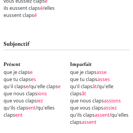
vous eussiez claps
é
ils eussent claps
é
/elles
eussent claps
é
Subjonctif
Présent
Imparfait
que je claps
e
que je claps
asse
que tu claps
es
que tu claps
asses
qu'il claps
e
/qu'elle claps
e
qu'il claps
ât
/qu'elle
que nous claps
ions
claps
ât
que vous claps
iez
que nous claps
assions
qu'ils claps
ent
/qu'elles
que vous claps
assiez
claps
ent
qu'ils claps
assent
/qu'elles
claps
assent