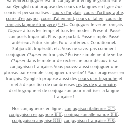
Vatefaireconjuguer est un conjugueur en ligne gratuit édité
par Gymglish qui propose des cours de langues en ligne
fun
,
concis et personnalisés :
cours d'anglais
,
cours d'orthographe
,
cours d'espagnol
,
cours d'allemand
,
cours d'italien
,
cours de
français langue étrangère (FLE)
... Conjuguez le verbe français
Clapser
à tous les temps et tous les modes : Présent, Passé
composé, Imparfait, Plus-que-parfait, Passé simple, Passé
antérieur, Futur simple, Futur antérieur, Conditionnel,
Subjonctif, Impératif, etc. Vous ne savez pas comment
conjuguer
Clapser
en français ? Écrivez simplement le verbe
Clapser
dans le moteur de recherche pour découvrir sa
conjugaison française. Vous pouvez aussi conjuguer une
phrase, par exemple 'conjuguer un verbe' ! Pour progresser en
français, Gymglish propose aussi des
cours d'orthographe
et
met à disposition de nombreuses
règles de grammaire
,
d'orthographe et de conjugaison pour maîtriser la langue
française !
Nos conjugueurs en ligne :
conjugaison italienne 🇮🇹
,
conjugaison espagnole 🇪🇸
,
conjugaison allemande 🇩🇪
,
conjugaison anglaise 🇬🇧
,
conjugaison française 🇫🇷
.