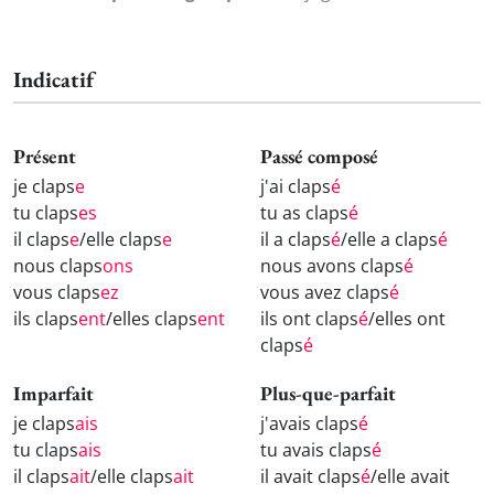
Indicatif
Présent
Passé composé
je claps
e
j'ai claps
é
tu claps
es
tu as claps
é
il claps
e
/elle claps
e
il a claps
é
/elle a claps
é
nous claps
ons
nous avons claps
é
vous claps
ez
vous avez claps
é
ils claps
ent
/elles claps
ent
ils ont claps
é
/elles ont
claps
é
Imparfait
Plus-que-parfait
je claps
ais
j'avais claps
é
tu claps
ais
tu avais claps
é
il claps
ait
/elle claps
ait
il avait claps
é
/elle avait