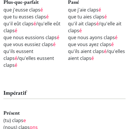
Plus-que-parfait
Passé
que j'eusse claps
é
que j'aie claps
é
que tu eusses claps
é
que tu aies claps
é
qu'il eût claps
é
/qu'elle eût
qu'il ait claps
é
/qu'elle ait
claps
é
claps
é
que nous eussions claps
é
que nous ayons claps
é
que vous eussiez claps
é
que vous ayez claps
é
qu'ils eussent
qu'ils aient claps
é
/qu'elles
claps
é
/qu'elles eussent
aient claps
é
claps
é
Impératif
Présent
(tu) claps
e
(nous) claps
ons