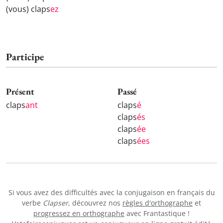
(vous) claps
ez
Participe
Présent
Passé
claps
ant
claps
é
claps
és
claps
ée
claps
ées
Si vous avez des difficultés avec la conjugaison en français du
verbe
Clapser
, découvrez nos
règles d'orthographe
et
progressez en orthographe
avec Frantastique !