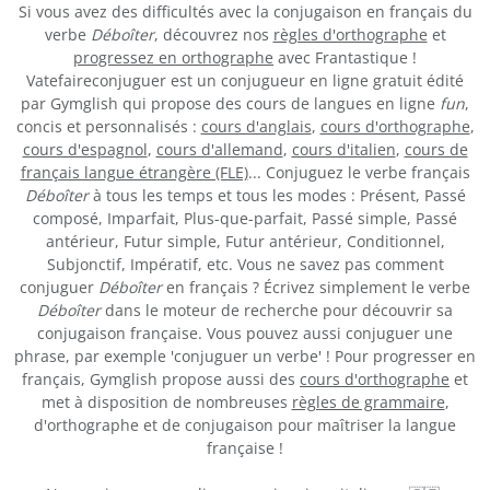
Si vous avez des difficultés avec la conjugaison en français du
verbe
Déboîter
, découvrez nos
règles d'orthographe
et
progressez en orthographe
avec Frantastique !
Vatefaireconjuguer est un conjugueur en ligne gratuit édité
par Gymglish qui propose des cours de langues en ligne
fun
,
concis et personnalisés :
cours d'anglais
,
cours d'orthographe
,
cours d'espagnol
,
cours d'allemand
,
cours d'italien
,
cours de
français langue étrangère (FLE)
... Conjuguez le verbe français
Déboîter
à tous les temps et tous les modes : Présent, Passé
composé, Imparfait, Plus-que-parfait, Passé simple, Passé
antérieur, Futur simple, Futur antérieur, Conditionnel,
Subjonctif, Impératif, etc. Vous ne savez pas comment
conjuguer
Déboîter
en français ? Écrivez simplement le verbe
Déboîter
dans le moteur de recherche pour découvrir sa
conjugaison française. Vous pouvez aussi conjuguer une
phrase, par exemple 'conjuguer un verbe' ! Pour progresser en
français, Gymglish propose aussi des
cours d'orthographe
et
met à disposition de nombreuses
règles de grammaire
,
d'orthographe et de conjugaison pour maîtriser la langue
française !