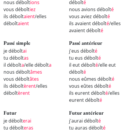
nous déboît
ions
déboît
é
vous déboît
iez
nous avions déboît
é
ils déboît
aient
/elles
vous aviez déboît
é
déboît
aient
ils avaient déboît
é
/elles
avaient déboît
é
Passé simple
Passé antérieur
je déboît
ai
j'eus déboît
é
tu déboît
as
tu eus déboît
é
il déboît
a
/elle déboît
a
il eut déboît
é
/elle eut
nous déboît
âmes
déboît
é
vous déboît
âtes
nous eûmes déboît
é
ils déboît
èrent
/elles
vous eûtes déboît
é
déboît
èrent
ils eurent déboît
é
/elles
eurent déboît
é
Futur
Futur antérieur
je déboît
erai
j'aurai déboît
é
tu déboît
eras
tu auras déboît
é