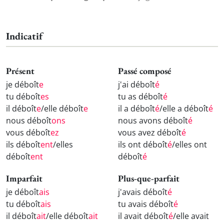
Indicatif
Présent
Passé composé
je déboît
e
j'ai déboît
é
tu déboît
es
tu as déboît
é
il déboît
e
/elle déboît
e
il a déboît
é
/elle a déboît
é
nous déboît
ons
nous avons déboît
é
vous déboît
ez
vous avez déboît
é
ils déboît
ent
/elles
ils ont déboît
é
/elles ont
déboît
ent
déboît
é
Imparfait
Plus-que-parfait
je déboît
ais
j'avais déboît
é
tu déboît
ais
tu avais déboît
é
il déboît
ait
/elle déboît
ait
il avait déboît
é
/elle avait