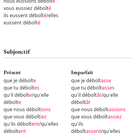
nous eussions déboît
é
vous eussiez déboît
é
ils eussent déboît
é
/elles
eussent déboît
é
Subjonctif
Présent
Imparfait
que je déboît
e
que je déboît
asse
que tu déboît
es
que tu déboît
asses
qu'il déboît
e
/qu'elle
qu'il déboît
ât
/qu'elle
déboît
e
déboît
ât
que nous déboît
ions
que nous déboît
assions
que vous déboît
iez
que vous déboît
assiez
qu'ils déboît
ent
/qu'elles
qu'ils
déboît
ent
déboît
assent
/qu'elles