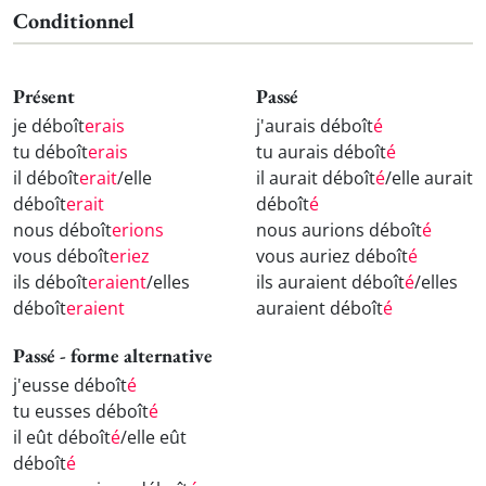
Conditionnel
Présent
Passé
je déboît
erais
j'aurais déboît
é
tu déboît
erais
tu aurais déboît
é
il déboît
erait
/elle
il aurait déboît
é
/elle aurait
déboît
erait
déboît
é
nous déboît
erions
nous aurions déboît
é
vous déboît
eriez
vous auriez déboît
é
ils déboît
eraient
/elles
ils auraient déboît
é
/elles
déboît
eraient
auraient déboît
é
Passé - forme alternative
j'eusse déboît
é
tu eusses déboît
é
il eût déboît
é
/elle eût
déboît
é