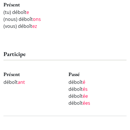
Présent
(tu) déboît
e
(nous) déboît
ons
(vous) déboît
ez
Participe
Présent
Passé
déboît
ant
déboît
é
déboît
és
déboît
ée
déboît
ées