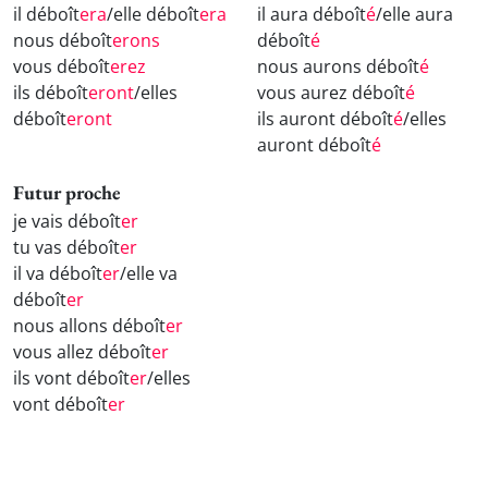
il déboît
era
/elle déboît
era
il aura déboît
é
/elle aura
nous déboît
erons
déboît
é
vous déboît
erez
nous aurons déboît
é
ils déboît
eront
/elles
vous aurez déboît
é
déboît
eront
ils auront déboît
é
/elles
auront déboît
é
Futur proche
je vais déboît
er
tu vas déboît
er
il va déboît
er
/elle va
déboît
er
nous allons déboît
er
vous allez déboît
er
ils vont déboît
er
/elles
vont déboît
er