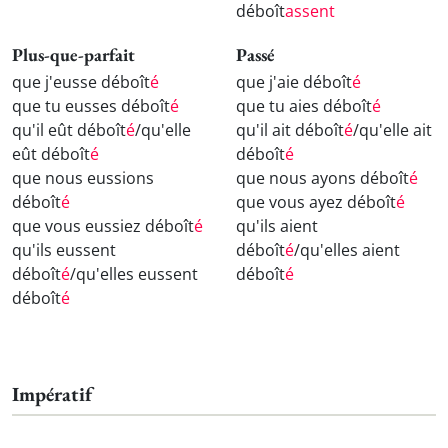
déboît
assent
Plus-que-parfait
Passé
que j'eusse déboît
é
que j'aie déboît
é
que tu eusses déboît
é
que tu aies déboît
é
qu'il eût déboît
é
/qu'elle
qu'il ait déboît
é
/qu'elle ait
eût déboît
é
déboît
é
que nous eussions
que nous ayons déboît
é
déboît
é
que vous ayez déboît
é
que vous eussiez déboît
é
qu'ils aient
qu'ils eussent
déboît
é
/qu'elles aient
déboît
é
/qu'elles eussent
déboît
é
déboît
é
Impératif