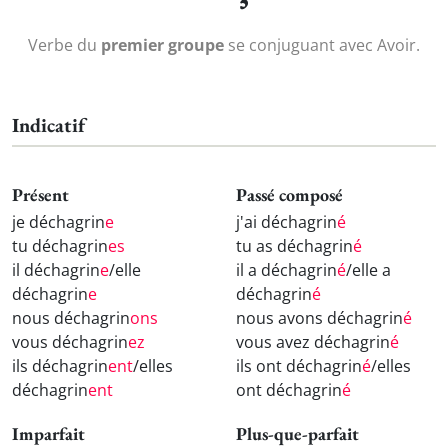
Verbe du
premier groupe
se conjuguant avec Avoir.
Indicatif
Présent
Passé composé
je déchagrin
e
j'ai déchagrin
é
tu déchagrin
es
tu as déchagrin
é
il déchagrin
e
/elle
il a déchagrin
é
/elle a
déchagrin
e
déchagrin
é
nous déchagrin
ons
nous avons déchagrin
é
vous déchagrin
ez
vous avez déchagrin
é
ils déchagrin
ent
/elles
ils ont déchagrin
é
/elles
déchagrin
ent
ont déchagrin
é
Imparfait
Plus-que-parfait