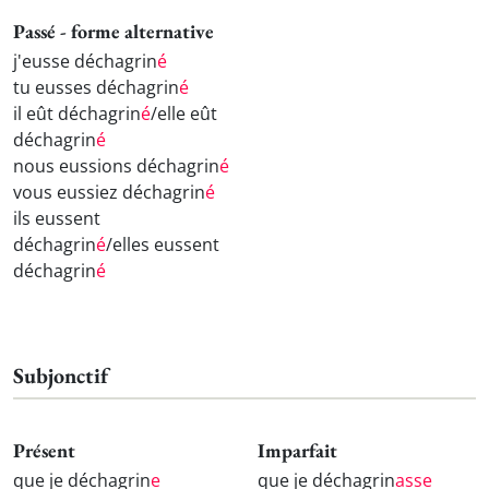
Passé - forme alternative
j'eusse déchagrin
é
tu eusses déchagrin
é
il eût déchagrin
é
/elle eût
déchagrin
é
nous eussions déchagrin
é
vous eussiez déchagrin
é
ils eussent
déchagrin
é
/elles eussent
déchagrin
é
Subjonctif
Présent
Imparfait
que je déchagrin
e
que je déchagrin
asse