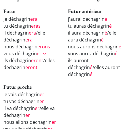
Futur
Futur antérieur
je déchagrin
erai
j'aurai déchagrin
é
tu déchagrin
eras
tu auras déchagrin
é
il déchagrin
era
/elle
il aura déchagrin
é
/elle
déchagrin
era
aura déchagrin
é
nous déchagrin
erons
nous aurons déchagrin
é
vous déchagrin
erez
vous aurez déchagrin
é
ils déchagrin
eront
/elles
ils auront
déchagrin
eront
déchagrin
é
/elles auront
déchagrin
é
Futur proche
je vais déchagrin
er
tu vas déchagrin
er
il va déchagrin
er
/elle va
déchagrin
er
nous allons déchagrin
er