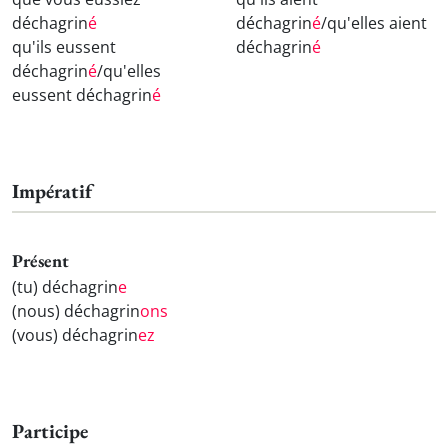
déchagrin
é
déchagrin
é
/qu'elles aient
qu'ils eussent
déchagrin
é
déchagrin
é
/qu'elles
eussent déchagrin
é
Impératif
Présent
(tu) déchagrin
e
(nous) déchagrin
ons
(vous) déchagrin
ez
Participe