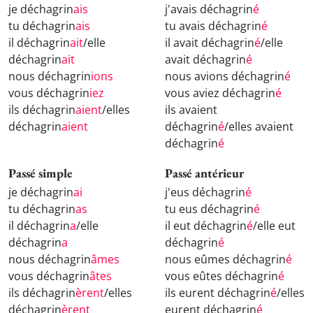
je déchagrin
ais
j'avais déchagrin
é
tu déchagrin
ais
tu avais déchagrin
é
il déchagrin
ait
/elle
il avait déchagrin
é
/elle
déchagrin
ait
avait déchagrin
é
nous déchagrin
ions
nous avions déchagrin
é
vous déchagrin
iez
vous aviez déchagrin
é
ils déchagrin
aient
/elles
ils avaient
déchagrin
aient
déchagrin
é
/elles avaient
déchagrin
é
Passé simple
Passé antérieur
je déchagrin
ai
j'eus déchagrin
é
tu déchagrin
as
tu eus déchagrin
é
il déchagrin
a
/elle
il eut déchagrin
é
/elle eut
déchagrin
a
déchagrin
é
nous déchagrin
âmes
nous eûmes déchagrin
é
vous déchagrin
âtes
vous eûtes déchagrin
é
ils déchagrin
èrent
/elles
ils eurent déchagrin
é
/elles
déchagrin
èrent
eurent déchagrin
é