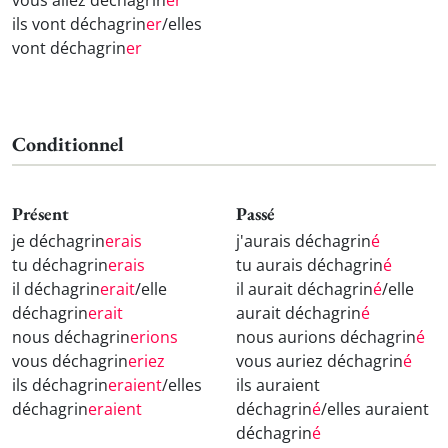
vous allez déchagrin
er
ils vont déchagrin
er
/elles
vont déchagrin
er
Conditionnel
Présent
Passé
je déchagrin
erais
j'aurais déchagrin
é
tu déchagrin
erais
tu aurais déchagrin
é
il déchagrin
erait
/elle
il aurait déchagrin
é
/elle
déchagrin
erait
aurait déchagrin
é
nous déchagrin
erions
nous aurions déchagrin
é
vous déchagrin
eriez
vous auriez déchagrin
é
ils déchagrin
eraient
/elles
ils auraient
déchagrin
eraient
déchagrin
é
/elles auraient
déchagrin
é