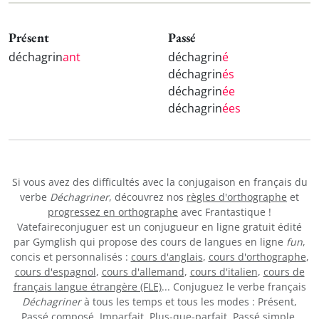
Présent
Passé
déchagrin
ant
déchagrin
é
déchagrin
és
déchagrin
ée
déchagrin
ées
Si vous avez des difficultés avec la conjugaison en français du
verbe
Déchagriner
, découvrez nos
règles d'orthographe
et
progressez en orthographe
avec Frantastique !
Vatefaireconjuguer est un conjugueur en ligne gratuit édité
par Gymglish qui propose des cours de langues en ligne
fun
,
concis et personnalisés :
cours d'anglais
,
cours d'orthographe
,
cours d'espagnol
,
cours d'allemand
,
cours d'italien
,
cours de
français langue étrangère (FLE)
... Conjuguez le verbe français
Déchagriner
à tous les temps et tous les modes : Présent,
Passé composé, Imparfait, Plus-que-parfait, Passé simple,