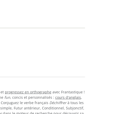
et
progressez en orthographe
avec Frantastique !
gne
fun
, concis et personnalisés :
cours d'anglais
,
.. Conjuguez le verbe français
Déchiffrer
à tous les
simple, Futur antérieur, Conditionnel, Subjonctif,
r
dans le moteur de recherche pour découvrir sa