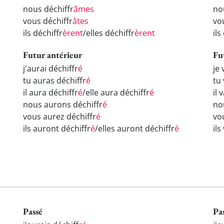
nous déchiffr
âmes
no
vous déchiffr
âtes
vo
ils déchiffr
èrent
/elles déchiffr
èrent
ils
Futur antérieur
Fu
j'aurai déchiffr
é
je 
tu auras déchiffr
é
tu 
il aura déchiffr
é
/elle aura déchiffr
é
il 
nous aurons déchiffr
é
no
vous aurez déchiffr
é
vou
ils auront déchiffr
é
/elles auront déchiffr
é
ils
Passé
Pa