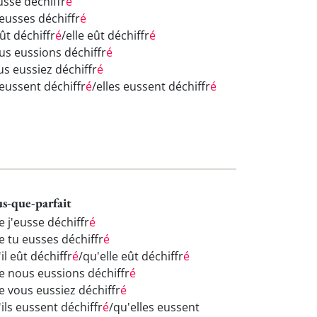
usse déchiffr
é
 eusses déchiffr
é
eût déchiffr
é
/elle eût déchiffr
é
us eussions déchiffr
é
us eussiez déchiffr
é
 eussent déchiffr
é
/elles eussent déchiffr
é
us-que-parfait
e j'eusse déchiffr
é
e tu eusses déchiffr
é
il eût déchiffr
é
/qu'elle eût déchiffr
é
e nous eussions déchiffr
é
e vous eussiez déchiffr
é
ils eussent déchiffr
é
/qu'elles eussent