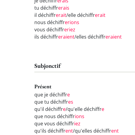
je déchiffr
erais
tu déchiffr
erais
il déchiffr
erait
/elle déchiffr
erait
nous déchiffr
erions
vous déchiffr
eriez
ils déchiffr
eraient
/elles déchiffr
eraient
Subjonctif
Présent
que je déchiffr
e
que tu déchiffr
es
qu'il déchiffr
e
/qu'elle déchiffr
e
que nous déchiffr
ions
que vous déchiffr
iez
qu'ils déchiffr
ent
/qu'elles déchiffr
ent