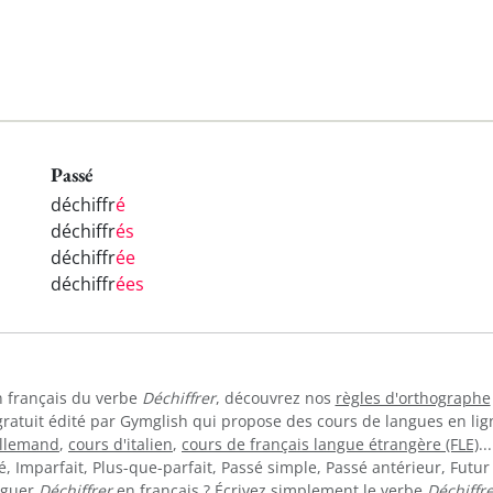
Passé
déchiffr
é
déchiffr
és
déchiffr
ée
déchiffr
ées
en français du verbe
Déchiffrer
, découvrez nos
règles d'orthographe
gratuit édité par Gymglish qui propose des cours de langues en li
allemand
,
cours d'italien
,
cours de français langue étrangère (FLE)
.
 Imparfait, Plus-que-parfait, Passé simple, Passé antérieur, Futur 
uguer
Déchiffrer
en français ? Écrivez simplement le verbe
Déchiffre