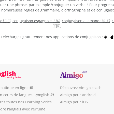
guer une phrase, par exemple 'conjuguer un verbe' ! Pour progress
de nombreuses
règles de grammaire
, d'orthographe et de conjugaiso
ne 🇮🇹
,
conjugaison espagnole 🇪🇸
,
conjugaison allemande 🇩🇪
,
c
🇫🇷
.
Téléchargez gratuitement nos applications de conjugaison :
outique en ligne 🛍
Découvrez Aimigo coach
un cours de langues Gymglish 🎁
Aimigo pour Android
ez toutes nos Learning Series
Aimigo pour iOS
dre l'anglais avec Perfume