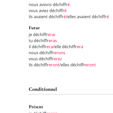
nous avions déchiffr
é
vous aviez déchiffr
é
ils avaient déchiffr
é
/elles avaient déchiffr
é
Futur
je déchiffr
erai
tu déchiffr
eras
il déchiffr
era
/elle déchiffr
era
nous déchiffr
erons
vous déchiffr
erez
ils déchiffr
eront
/elles déchiffr
eront
Conditionnel
Présent