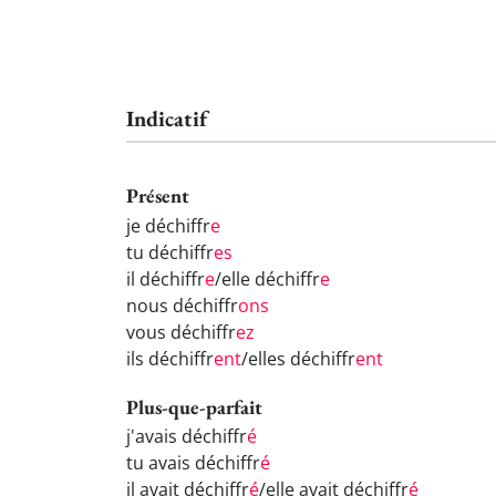
Indicatif
Présent
je déchiffr
e
tu déchiffr
es
il déchiffr
e
/elle déchiffr
e
nous déchiffr
ons
vous déchiffr
ez
ils déchiffr
ent
/elles déchiffr
ent
Plus-que-parfait
j'avais déchiffr
é
tu avais déchiffr
é
il avait déchiffr
é
/elle avait déchiffr
é