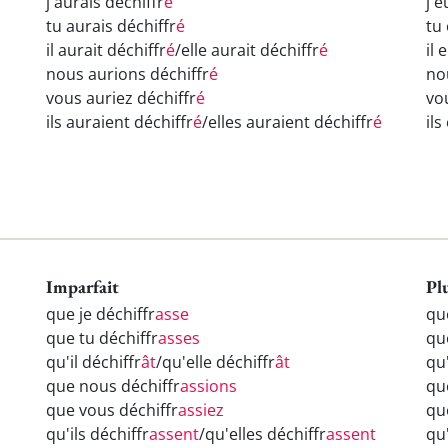
j'aurais déchiffr
é
j'e
tu aurais déchiffr
é
tu
il aurait déchiffr
é
/elle aurait déchiffr
é
il 
nous aurions déchiffr
é
no
vous auriez déchiffr
é
vo
ils auraient déchiffr
é
/elles auraient déchiffr
é
ils
Imparfait
Pl
que je déchiffr
asse
qu
que tu déchiffr
asses
qu
qu'il déchiffr
ât
/qu'elle déchiffr
ât
qu'
que nous déchiffr
assions
qu
que vous déchiffr
assiez
qu
qu'ils déchiffr
assent
/qu'elles déchiffr
assent
qu'