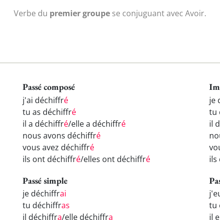
Verbe du
premier groupe
se conjuguant avec Avoir.
Passé composé
Im
j'ai déchiffr
é
je 
tu as déchiffr
é
tu 
il a déchiffr
é
/elle a déchiffr
é
il 
nous avons déchiffr
é
no
vous avez déchiffr
é
vo
ils ont déchiffr
é
/elles ont déchiffr
é
ils
Passé simple
Pa
je déchiffr
ai
j'e
tu déchiffr
as
tu 
il déchiffr
a
/elle déchiffr
a
il 