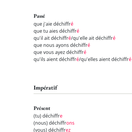
Passé
que j'aie déchiffr
é
que tu aies déchiffr
é
qu'il ait déchiffr
é
/qu'elle ait déchiffr
é
que nous ayons déchiffr
é
que vous ayez déchiffr
é
qu'ils aient déchiffr
é
/qu'elles aient déchiffr
é
Impératif
Présent
(tu) déchiffr
e
(nous) déchiffr
ons
(vous) déchiffr
ez