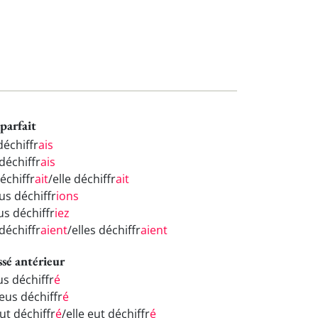
parfait
déchiffr
ais
déchiffr
ais
déchiffr
ait
/elle déchiffr
ait
us déchiffr
ions
us déchiffr
iez
 déchiffr
aient
/elles déchiffr
aient
ssé antérieur
us déchiffr
é
eus déchiffr
é
eut déchiffr
é
/elle eut déchiffr
é