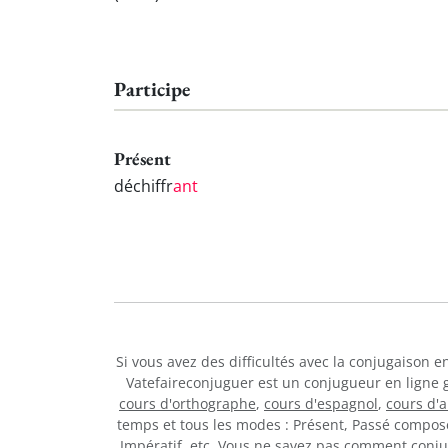
Participe
Présent
déchiffr
ant
Si vous avez des difficultés avec la conjugaison 
Vatefaireconjuguer est un conjugueur en ligne 
cours d'orthographe
,
cours d'espagnol
,
cours d'
temps et tous les modes : Présent, Passé composé,
Impératif, etc. Vous ne savez pas comment conj