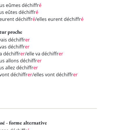
us eûmes déchiffr
é
us eûtes déchiffr
é
 eurent déchiffr
é
/elles eurent déchiffr
é
tur proche
vais déchiffr
er
vas déchiffr
er
va déchiffr
er
/elle va déchiffr
er
us allons déchiffr
er
s allez déchiffr
er
 vont déchiffr
er
/elles vont déchiffr
er
ssé - forme alternative