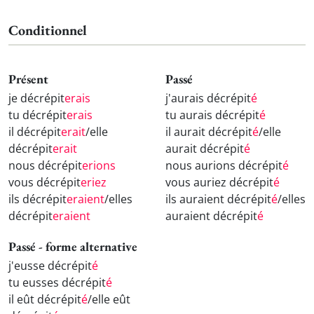
Conditionnel
Présent
Passé
je décrépit
erais
j'aurais décrépit
é
tu décrépit
erais
tu aurais décrépit
é
il décrépit
erait
/elle
il aurait décrépit
é
/elle
décrépit
erait
aurait décrépit
é
nous décrépit
erions
nous aurions décrépit
é
vous décrépit
eriez
vous auriez décrépit
é
ils décrépit
eraient
/elles
ils auraient décrépit
é
/elles
décrépit
eraient
auraient décrépit
é
Passé - forme alternative
j'eusse décrépit
é
tu eusses décrépit
é
il eût décrépit
é
/elle eût