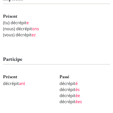
Présent
(tu) décrépit
e
(nous) décrépit
ons
(vous) décrépit
ez
Participe
Présent
Passé
décrépit
ant
décrépit
é
décrépit
és
décrépit
ée
décrépit
ées