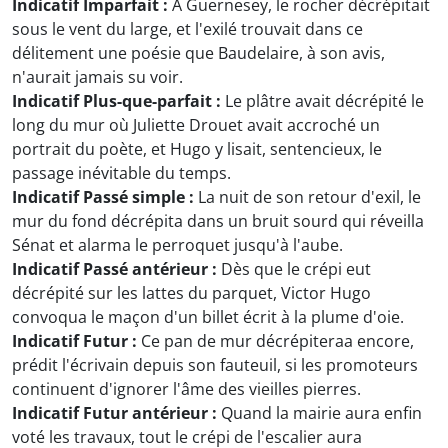
Indicatif Imparfait :
À Guernesey, le rocher décrépitait
sous le vent du large, et l'exilé trouvait dans ce
délitement une poésie que Baudelaire, à son avis,
n'aurait jamais su voir.
Indicatif Plus-que-parfait :
Le plâtre avait décrépité le
long du mur où Juliette Drouet avait accroché un
portrait du poète, et Hugo y lisait, sentencieux, le
passage inévitable du temps.
Indicatif Passé simple :
La nuit de son retour d'exil, le
mur du fond décrépita dans un bruit sourd qui réveilla
Sénat et alarma le perroquet jusqu'à l'aube.
Indicatif Passé antérieur :
Dès que le crépi eut
décrépité sur les lattes du parquet, Victor Hugo
convoqua le maçon d'un billet écrit à la plume d'oie.
Indicatif Futur :
Ce pan de mur décrépiteraa encore,
prédit l'écrivain depuis son fauteuil, si les promoteurs
continuent d'ignorer l'âme des vieilles pierres.
Indicatif Futur antérieur :
Quand la mairie aura enfin
voté les travaux, tout le crépi de l'escalier aura