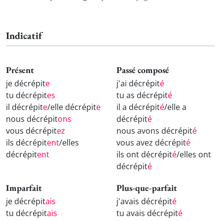
Indicatif
Présent
Passé composé
je décrépit
e
j'ai décrépit
é
tu décrépit
es
tu as décrépit
é
il décrépit
e
/elle décrépit
e
il a décrépit
é
/elle a
nous décrépit
ons
décrépit
é
vous décrépit
ez
nous avons décrépit
é
ils décrépit
ent
/elles
vous avez décrépit
é
décrépit
ent
ils ont décrépit
é
/elles ont
décrépit
é
Imparfait
Plus-que-parfait
je décrépit
ais
j'avais décrépit
é
tu décrépit
ais
tu avais décrépit
é