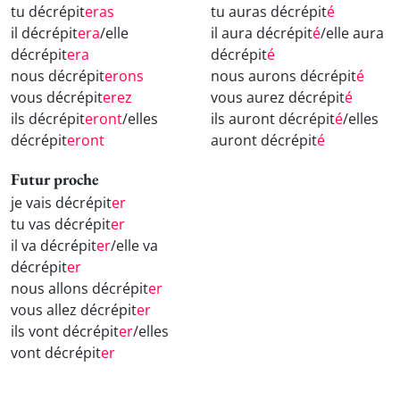
tu décrépit
eras
tu auras décrépit
é
il décrépit
era
/elle
il aura décrépit
é
/elle aura
décrépit
era
décrépit
é
nous décrépit
erons
nous aurons décrépit
é
vous décrépit
erez
vous aurez décrépit
é
ils décrépit
eront
/elles
ils auront décrépit
é
/elles
décrépit
eront
auront décrépit
é
Futur proche
je vais décrépit
er
tu vas décrépit
er
il va décrépit
er
/elle va
décrépit
er
nous allons décrépit
er
vous allez décrépit
er
ils vont décrépit
er
/elles
vont décrépit
er