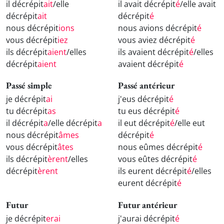
il décrépit
ait
/elle
il avait décrépit
é
/elle avait
décrépit
ait
décrépit
é
nous décrépit
ions
nous avions décrépit
é
vous décrépit
iez
vous aviez décrépit
é
ils décrépit
aient
/elles
ils avaient décrépit
é
/elles
décrépit
aient
avaient décrépit
é
Passé simple
Passé antérieur
je décrépit
ai
j'eus décrépit
é
tu décrépit
as
tu eus décrépit
é
il décrépit
a
/elle décrépit
a
il eut décrépit
é
/elle eut
nous décrépit
âmes
décrépit
é
vous décrépit
âtes
nous eûmes décrépit
é
ils décrépit
èrent
/elles
vous eûtes décrépit
é
décrépit
èrent
ils eurent décrépit
é
/elles
eurent décrépit
é
Futur
Futur antérieur
je décrépit
erai
j'aurai décrépit
é