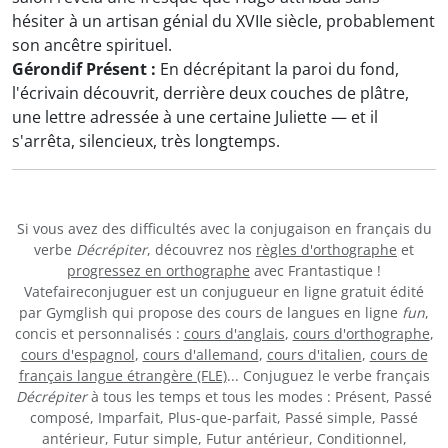
hésiter à un artisan génial du XVIIe siècle, probablement
son ancêtre spirituel.
Gérondif Présent :
En décrépitant la paroi du fond,
l'écrivain découvrit, derrière deux couches de plâtre,
une lettre adressée à une certaine Juliette — et il
s'arrêta, silencieux, très longtemps.
Si vous avez des difficultés avec la conjugaison en français du
verbe
Décrépiter
, découvrez nos
règles d'orthographe
et
progressez en orthographe
avec Frantastique !
Vatefaireconjuguer est un conjugueur en ligne gratuit édité
par Gymglish qui propose des cours de langues en ligne
fun
,
concis et personnalisés :
cours d'anglais
,
cours d'orthographe
,
cours d'espagnol
,
cours d'allemand
,
cours d'italien
,
cours de
français langue étrangère (FLE)
... Conjuguez le verbe français
Décrépiter
à tous les temps et tous les modes : Présent, Passé
composé, Imparfait, Plus-que-parfait, Passé simple, Passé
antérieur, Futur simple, Futur antérieur, Conditionnel,