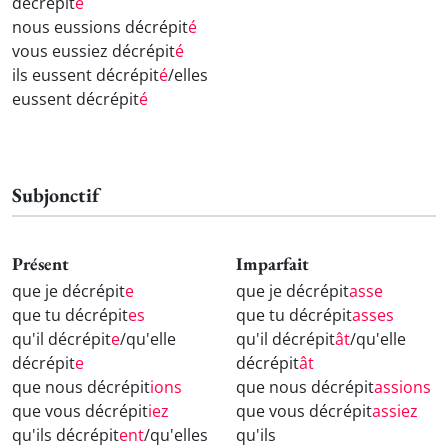
décrépit
é
nous eussions décrépit
é
vous eussiez décrépit
é
ils eussent décrépit
é
/elles
eussent décrépit
é
Subjonctif
Présent
Imparfait
que je décrépit
e
que je décrépit
asse
que tu décrépit
es
que tu décrépit
asses
qu'il décrépit
e
/qu'elle
qu'il décrépit
ât
/qu'elle
décrépit
e
décrépit
ât
que nous décrépit
ions
que nous décrépit
assions
que vous décrépit
iez
que vous décrépit
assiez
qu'ils décrépit
ent
/qu'elles
qu'ils