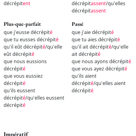
décrépit
ent
décrépit
assent
/qu'elles
décrépit
assent
Plus-que-parfait
Passé
que j'eusse décrépit
é
que j'aie décrépit
é
que tu eusses décrépit
é
que tu aies décrépit
é
qu'il eût décrépit
é
/qu'elle
qu'il ait décrépit
é
/qu'elle
eût décrépit
é
ait décrépit
é
que nous eussions
que nous ayons décrépit
é
décrépit
é
que vous ayez décrépit
é
que vous eussiez
qu'ils aient
décrépit
é
décrépit
é
/qu'elles aient
qu'ils eussent
décrépit
é
décrépit
é
/qu'elles eussent
décrépit
é
Impératif