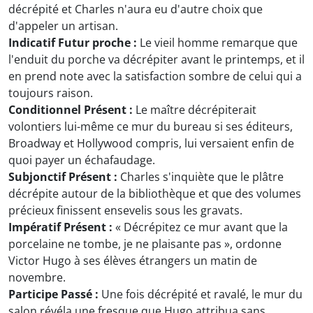
décrépité et Charles n'aura eu d'autre choix que
d'appeler un artisan.
Indicatif Futur proche :
Le vieil homme remarque que
l'enduit du porche va décrépiter avant le printemps, et il
en prend note avec la satisfaction sombre de celui qui a
toujours raison.
Conditionnel Présent :
Le maître décrépiterait
volontiers lui-même ce mur du bureau si ses éditeurs,
Broadway et Hollywood compris, lui versaient enfin de
quoi payer un échafaudage.
Subjonctif Présent :
Charles s'inquiète que le plâtre
décrépite autour de la bibliothèque et que des volumes
précieux finissent ensevelis sous les gravats.
Impératif Présent :
« Décrépitez ce mur avant que la
porcelaine ne tombe, je ne plaisante pas », ordonne
Victor Hugo à ses élèves étrangers un matin de
novembre.
Participe Passé :
Une fois décrépité et ravalé, le mur du
salon révéla une fresque que Hugo attribua sans