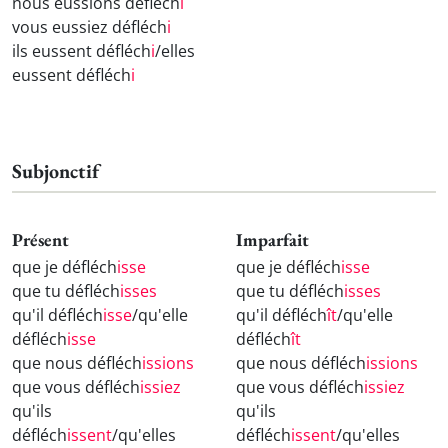
nous eussions défléch
i
vous eussiez défléch
i
ils eussent défléch
i
/elles
eussent défléch
i
Subjonctif
Présent
Imparfait
que je défléch
isse
que je défléch
isse
que tu défléch
isses
que tu défléch
isses
qu'il défléch
isse
/qu'elle
qu'il défléch
ît
/qu'elle
défléch
isse
défléch
ît
que nous défléch
issions
que nous défléch
issions
que vous défléch
issiez
que vous défléch
issiez
qu'ils
qu'ils
défléch
issent
/qu'elles
défléch
issent
/qu'elles