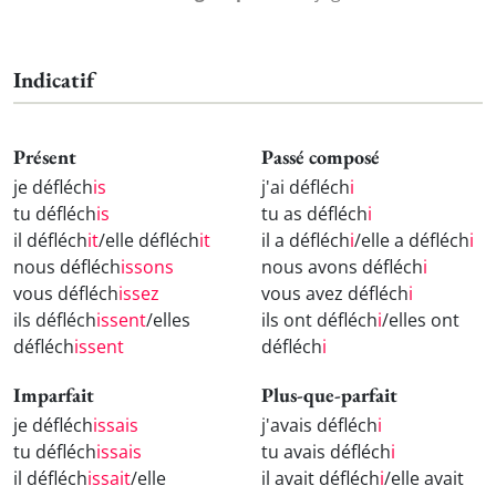
Indicatif
Présent
Passé composé
je défléch
is
j'ai défléch
i
tu défléch
is
tu as défléch
i
il défléch
it
/elle défléch
it
il a défléch
i
/elle a défléch
i
nous défléch
issons
nous avons défléch
i
vous défléch
issez
vous avez défléch
i
ils défléch
issent
/elles
ils ont défléch
i
/elles ont
défléch
issent
défléch
i
Imparfait
Plus-que-parfait
je défléch
issais
j'avais défléch
i
tu défléch
issais
tu avais défléch
i
il défléch
issait
/elle
il avait défléch
i
/elle avait