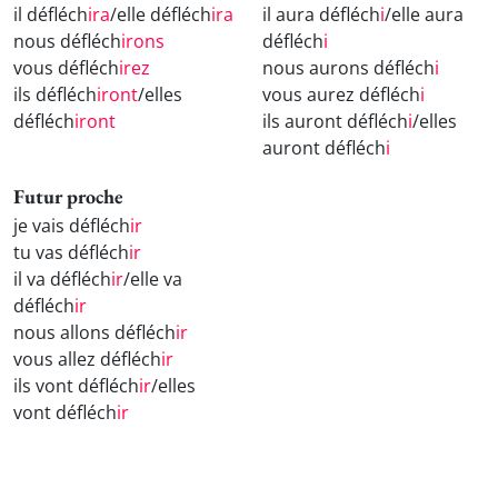
il défléch
ira
/elle défléch
ira
il aura défléch
i
/elle aura
nous défléch
irons
défléch
i
vous défléch
irez
nous aurons défléch
i
ils défléch
iront
/elles
vous aurez défléch
i
défléch
iront
ils auront défléch
i
/elles
auront défléch
i
Futur proche
je vais défléch
ir
tu vas défléch
ir
il va défléch
ir
/elle va
défléch
ir
nous allons défléch
ir
vous allez défléch
ir
ils vont défléch
ir
/elles
vont défléch
ir