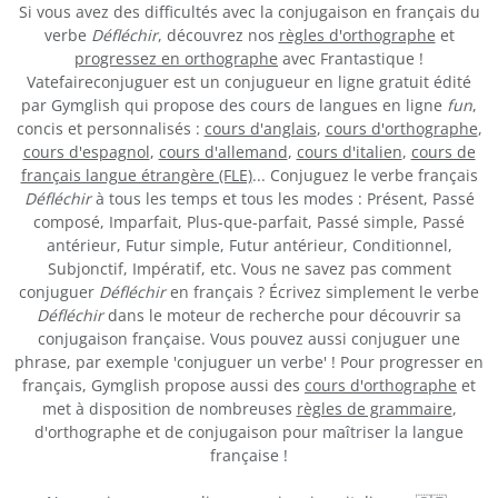
Si vous avez des difficultés avec la conjugaison en français du
verbe
Défléchir
, découvrez nos
règles d'orthographe
et
progressez en orthographe
avec Frantastique !
Vatefaireconjuguer est un conjugueur en ligne gratuit édité
par Gymglish qui propose des cours de langues en ligne
fun
,
concis et personnalisés :
cours d'anglais
,
cours d'orthographe
,
cours d'espagnol
,
cours d'allemand
,
cours d'italien
,
cours de
français langue étrangère (FLE)
... Conjuguez le verbe français
Défléchir
à tous les temps et tous les modes : Présent, Passé
composé, Imparfait, Plus-que-parfait, Passé simple, Passé
antérieur, Futur simple, Futur antérieur, Conditionnel,
Subjonctif, Impératif, etc. Vous ne savez pas comment
conjuguer
Défléchir
en français ? Écrivez simplement le verbe
Défléchir
dans le moteur de recherche pour découvrir sa
conjugaison française. Vous pouvez aussi conjuguer une
phrase, par exemple 'conjuguer un verbe' ! Pour progresser en
français, Gymglish propose aussi des
cours d'orthographe
et
met à disposition de nombreuses
règles de grammaire
,
d'orthographe et de conjugaison pour maîtriser la langue
française !