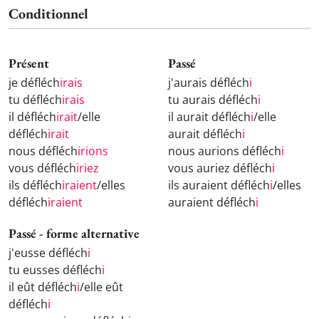
Conditionnel
Présent
Passé
je défléch
irais
j'aurais défléch
i
tu défléch
irais
tu aurais défléch
i
il défléch
irait
/elle
il aurait défléch
i
/elle
défléch
irait
aurait défléch
i
nous défléch
irions
nous aurions défléch
i
vous défléch
iriez
vous auriez défléch
i
ils défléch
iraient
/elles
ils auraient défléch
i
/elles
défléch
iraient
auraient défléch
i
Passé - forme alternative
j'eusse défléch
i
tu eusses défléch
i
il eût défléch
i
/elle eût
défléch
i