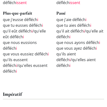
défléch
issent
défléch
issent
Plus-que-parfait
Passé
que j'eusse défléch
i
que j'aie défléch
i
que tu eusses défléch
i
que tu aies défléch
i
qu'il eût défléch
i
/qu'elle
qu'il ait défléch
i
/qu'elle ait
eût défléch
i
défléch
i
que nous eussions
que nous ayons défléch
i
défléch
i
que vous ayez défléch
i
que vous eussiez défléch
i
qu'ils aient
qu'ils eussent
défléch
i
/qu'elles aient
défléch
i
/qu'elles eussent
défléch
i
défléch
i
Impératif