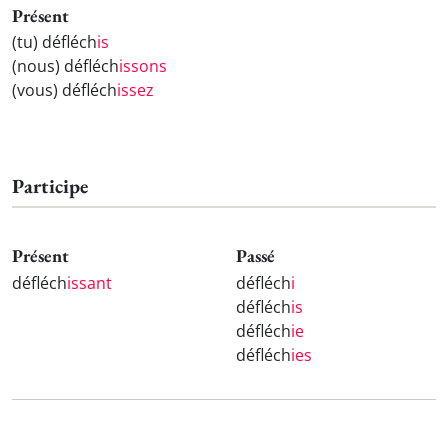
Présent
(tu) défléch
is
(nous) défléch
issons
(vous) défléch
issez
Participe
Présent
Passé
défléch
issant
défléch
i
défléch
is
défléch
ie
défléch
ies