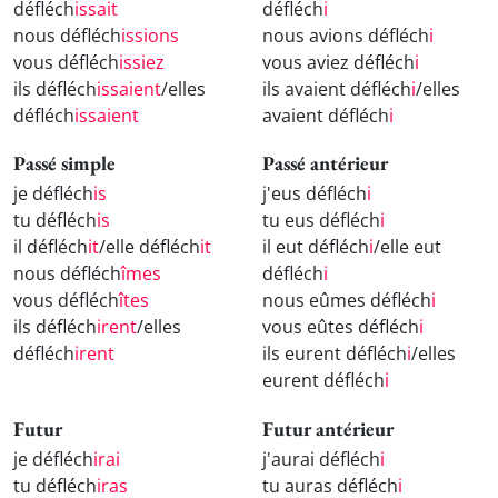
défléch
issait
défléch
i
nous défléch
issions
nous avions défléch
i
vous défléch
issiez
vous aviez défléch
i
ils défléch
issaient
/elles
ils avaient défléch
i
/elles
défléch
issaient
avaient défléch
i
Passé simple
Passé antérieur
je défléch
is
j'eus défléch
i
tu défléch
is
tu eus défléch
i
il défléch
it
/elle défléch
it
il eut défléch
i
/elle eut
nous défléch
îmes
défléch
i
vous défléch
îtes
nous eûmes défléch
i
ils défléch
irent
/elles
vous eûtes défléch
i
défléch
irent
ils eurent défléch
i
/elles
eurent défléch
i
Futur
Futur antérieur
je défléch
irai
j'aurai défléch
i
tu défléch
iras
tu auras défléch
i