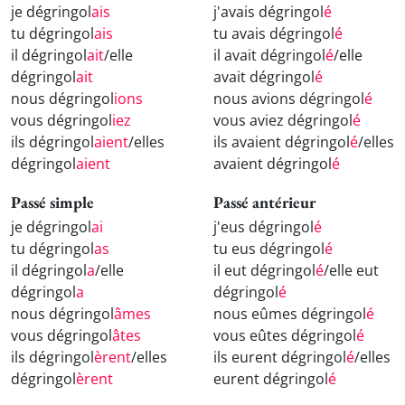
je dégringol
ais
j'avais dégringol
é
tu dégringol
ais
tu avais dégringol
é
il dégringol
ait
/elle
il avait dégringol
é
/elle
dégringol
ait
avait dégringol
é
nous dégringol
ions
nous avions dégringol
é
vous dégringol
iez
vous aviez dégringol
é
ils dégringol
aient
/elles
ils avaient dégringol
é
/elles
dégringol
aient
avaient dégringol
é
Passé simple
Passé antérieur
je dégringol
ai
j'eus dégringol
é
tu dégringol
as
tu eus dégringol
é
il dégringol
a
/elle
il eut dégringol
é
/elle eut
dégringol
a
dégringol
é
nous dégringol
âmes
nous eûmes dégringol
é
vous dégringol
âtes
vous eûtes dégringol
é
ils dégringol
èrent
/elles
ils eurent dégringol
é
/elles
dégringol
èrent
eurent dégringol
é