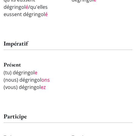
dégringol
é
/qu'elles
eussent dégringol
é
Impératif
Présent
(tu) dégringol
e
(nous) dégringol
ons
(vous) dégringol
ez
Participe