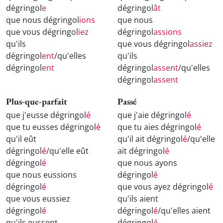
dégringol
e
dégringol
ât
que nous dégringol
ions
que nous
que vous dégringol
iez
dégringol
assions
qu'ils
que vous dégringol
assiez
dégringol
ent
/qu'elles
qu'ils
dégringol
ent
dégringol
assent
/qu'elles
dégringol
assent
Plus-que-parfait
Passé
que j'eusse dégringol
é
que j'aie dégringol
é
que tu eusses dégringol
é
que tu aies dégringol
é
qu'il eût
qu'il ait dégringol
é
/qu'elle
dégringol
é
/qu'elle eût
ait dégringol
é
dégringol
é
que nous ayons
que nous eussions
dégringol
é
dégringol
é
que vous ayez dégringol
é
que vous eussiez
qu'ils aient
dégringol
é
dégringol
é
/qu'elles aient
qu'ils eussent
dégringol
é