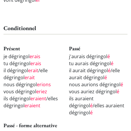
vont dégringol
er
Conditionnel
Présent
Passé
je dégringol
erais
j'aurais dégringol
é
tu dégringol
erais
tu aurais dégringol
é
il dégringol
erait
/elle
il aurait dégringol
é
/elle
dégringol
erait
aurait dégringol
é
nous dégringol
erions
nous aurions dégringol
é
vous dégringol
eriez
vous auriez dégringol
é
ils dégringol
eraient
/elles
ils auraient
dégringol
eraient
dégringol
é
/elles auraient
dégringol
é
Passé - forme alternative