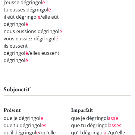
j'eusse dégringol
é
tu eusses dégringol
é
il eût dégringol
é
/elle eût
dégringol
é
nous eussions dégringol
é
vous eussiez dégringol
é
ils eussent
dégringol
é
/elles eussent
dégringol
é
Subjonctif
Présent
Imparfait
que je dégringol
e
que je dégringol
asse
que tu dégringol
es
que tu dégringol
asses
qu'il dégringol
e
/qu'elle
qu'il dégringol
ât
/qu'elle