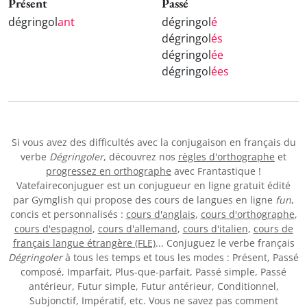
Présent
Passé
dégringol
ant
dégringol
é
dégringol
és
dégringol
ée
dégringol
ées
Si vous avez des difficultés avec la conjugaison en français du
verbe
Dégringoler
, découvrez nos
règles d'orthographe
et
progressez en orthographe
avec Frantastique !
Vatefaireconjuguer est un conjugueur en ligne gratuit édité
par Gymglish qui propose des cours de langues en ligne
fun
,
concis et personnalisés :
cours d'anglais
,
cours d'orthographe
,
cours d'espagnol
,
cours d'allemand
,
cours d'italien
,
cours de
français langue étrangère (FLE)
... Conjuguez le verbe français
Dégringoler
à tous les temps et tous les modes : Présent, Passé
composé, Imparfait, Plus-que-parfait, Passé simple, Passé
antérieur, Futur simple, Futur antérieur, Conditionnel,
Subjonctif, Impératif, etc. Vous ne savez pas comment