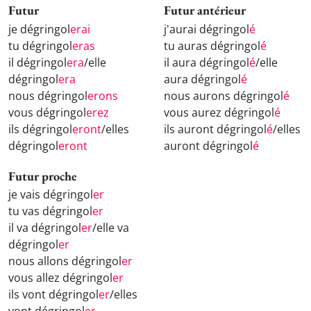
Futur
Futur antérieur
je dégringol
erai
j'aurai dégringol
é
tu dégringol
eras
tu auras dégringol
é
il dégringol
era
/elle
il aura dégringol
é
/elle
dégringol
era
aura dégringol
é
nous dégringol
erons
nous aurons dégringol
é
vous dégringol
erez
vous aurez dégringol
é
ils dégringol
eront
/elles
ils auront dégringol
é
/elles
dégringol
eront
auront dégringol
é
Futur proche
je vais dégringol
er
tu vas dégringol
er
il va dégringol
er
/elle va
dégringol
er
nous allons dégringol
er
vous allez dégringol
er
ils vont dégringol
er
/elles