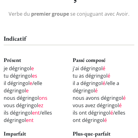
Verbe du
premier groupe
se conjuguant avec Avoir.
Indicatif
Présent
Passé composé
je dégringol
e
j'ai dégringol
é
tu dégringol
es
tu as dégringol
é
il dégringol
e
/elle
il a dégringol
é
/elle a
dégringol
e
dégringol
é
nous dégringol
ons
nous avons dégringol
é
vous dégringol
ez
vous avez dégringol
é
ils dégringol
ent
/elles
ils ont dégringol
é
/elles
dégringol
ent
ont dégringol
é
Imparfait
Plus-que-parfait