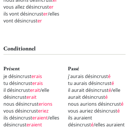
nous allons désincrust
er
vous allez désincrust
er
ils vont désincrust
er
/elles
vont désincrust
er
Conditionnel
Présent
Passé
je désincrust
erais
j'aurais désincrust
é
tu désincrust
erais
tu aurais désincrust
é
il désincrust
erait
/elle
il aurait désincrust
é
/elle
désincrust
erait
aurait désincrust
é
nous désincrust
erions
nous aurions désincrust
é
vous désincrust
eriez
vous auriez désincrust
é
ils désincrust
eraient
/elles
ils auraient
désincrust
eraient
désincrust
é
/elles auraient