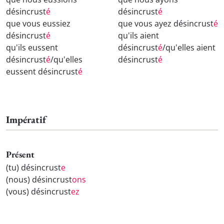
désincrust
é
désincrust
é
que vous eussiez
que vous ayez désincrust
é
désincrust
é
qu'ils aient
qu'ils eussent
désincrust
é
/qu'elles aient
désincrust
é
/qu'elles
désincrust
é
eussent désincrust
é
Impératif
Présent
(tu) désincrust
e
(nous) désincrust
ons
(vous) désincrust
ez