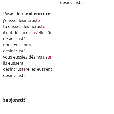
désincrust
é
Passé - forme alternative
j'eusse désincrust
é
tu eusses désincrust
é
il eût désincrust
é
/elle eût
désincrust
é
nous eussions
désincrust
é
vous eussiez désincrust
é
ils eussent
désincrust
é
/elles eussent
désincrust
é
Subjonctif