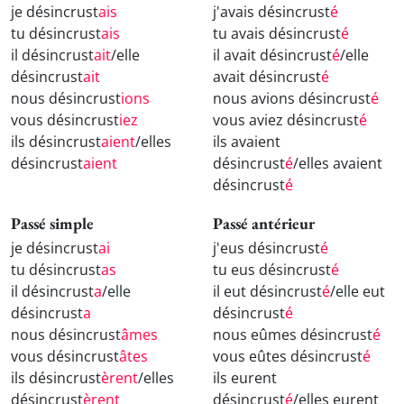
je désincrust
ais
j'avais désincrust
é
tu désincrust
ais
tu avais désincrust
é
il désincrust
ait
/elle
il avait désincrust
é
/elle
désincrust
ait
avait désincrust
é
nous désincrust
ions
nous avions désincrust
é
vous désincrust
iez
vous aviez désincrust
é
ils désincrust
aient
/elles
ils avaient
désincrust
aient
désincrust
é
/elles avaient
désincrust
é
Passé simple
Passé antérieur
je désincrust
ai
j'eus désincrust
é
tu désincrust
as
tu eus désincrust
é
il désincrust
a
/elle
il eut désincrust
é
/elle eut
désincrust
a
désincrust
é
nous désincrust
âmes
nous eûmes désincrust
é
vous désincrust
âtes
vous eûtes désincrust
é
ils désincrust
èrent
/elles
ils eurent
désincrust
èrent
désincrust
é
/elles eurent