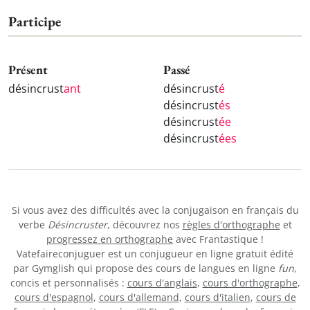
Participe
Présent
Passé
désincrust
ant
désincrust
é
désincrust
és
désincrust
ée
désincrust
ées
Si vous avez des difficultés avec la conjugaison en français du
verbe
Désincruster
, découvrez nos
règles d'orthographe
et
progressez en orthographe
avec Frantastique !
Vatefaireconjuguer est un conjugueur en ligne gratuit édité
par Gymglish qui propose des cours de langues en ligne
fun
,
concis et personnalisés :
cours d'anglais
,
cours d'orthographe
,
cours d'espagnol
,
cours d'allemand
,
cours d'italien
,
cours de