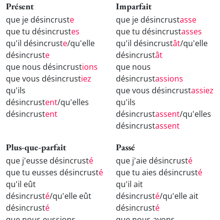
Présent
Imparfait
que je désincrust
e
que je désincrust
asse
que tu désincrust
es
que tu désincrust
asses
qu'il désincrust
e
/qu'elle
qu'il désincrust
ât
/qu'elle
désincrust
e
désincrust
ât
que nous désincrust
ions
que nous
que vous désincrust
iez
désincrust
assions
qu'ils
que vous désincrust
assiez
désincrust
ent
/qu'elles
qu'ils
désincrust
ent
désincrust
assent
/qu'elles
désincrust
assent
Plus-que-parfait
Passé
que j'eusse désincrust
é
que j'aie désincrust
é
que tu eusses désincrust
é
que tu aies désincrust
é
qu'il eût
qu'il ait
désincrust
é
/qu'elle eût
désincrust
é
/qu'elle ait
désincrust
é
désincrust
é
que nous eussions
que nous ayons