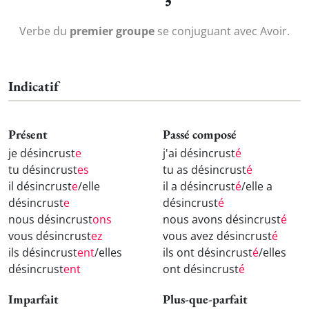
Verbe du
premier groupe
se conjuguant avec Avoir.
Indicatif
Présent
Passé composé
je désincrust
e
j'ai désincrust
é
tu désincrust
es
tu as désincrust
é
il désincrust
e
/elle
il a désincrust
é
/elle a
désincrust
e
désincrust
é
nous désincrust
ons
nous avons désincrust
é
vous désincrust
ez
vous avez désincrust
é
ils désincrust
ent
/elles
ils ont désincrust
é
/elles
désincrust
ent
ont désincrust
é
Imparfait
Plus-que-parfait