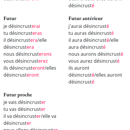
désincrust
é
Futur
Futur antérieur
je désincrust
erai
j'aurai désincrust
é
tu désincrust
eras
tu auras désincrust
é
il désincrust
era
/elle
il aura désincrust
é
/elle
désincrust
era
aura désincrust
é
nous désincrust
erons
nous aurons désincrust
é
vous désincrust
erez
vous aurez désincrust
é
ils désincrust
eront
/elles
ils auront
désincrust
eront
désincrust
é
/elles auront
désincrust
é
Futur proche
je vais désincrust
er
tu vas désincrust
er
il va désincrust
er
/elle va
désincrust
er