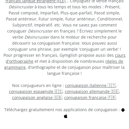
français langue étrangère (FLE)
... Conjuguez le verbe français
Désincruster
à tous les temps et tous les modes : Présent,
Passé composé, Imparfait, Plus-que-parfait, Passé simple,
Passé antérieur, Futur simple, Futur antérieur, Conditionnel,
Subjonctif, Impératif, etc. Vous ne savez pas comment
conjuguer
Désincruster
en français ? Écrivez simplement le
verbe
Désincruster
dans le moteur de recherche pour
découvrir sa conjugaison française. Vous pouvez aussi
conjuguer une phrase, par exemple 'conjuguer un verbe' !
Pour progresser en français, Gymglish propose aussi des
cours
d'orthographe
et met à disposition de nombreuses
règles de
grammaire
, d'orthographe et de conjugaison pour maîtriser la
langue française !
Nos conjugueurs en ligne :
conjugaison italienne 🇮🇹
,
conjugaison espagnole 🇪🇸
,
conjugaison allemande 🇩🇪
,
conjugaison anglaise 🇬🇧
,
conjugaison française 🇫🇷
.
Téléchargez gratuitement nos applications de conjugaison :