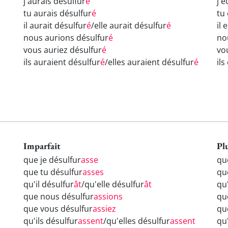
j'aurais désulfur
é
j'
tu aurais désulfur
é
tu
il aurait désulfur
é
/elle aurait désulfur
é
il 
nous aurions désulfur
é
no
vous auriez désulfur
é
vo
ils auraient désulfur
é
/elles auraient désulfur
é
il
Imparfait
Pl
que je désulfur
asse
qu
que tu désulfur
asses
qu
qu'il désulfur
ât
/qu'elle désulfur
ât
qu'
que nous désulfur
assions
qu
que vous désulfur
assiez
qu
qu'ils désulfur
assent
/qu'elles désulfur
assent
qu