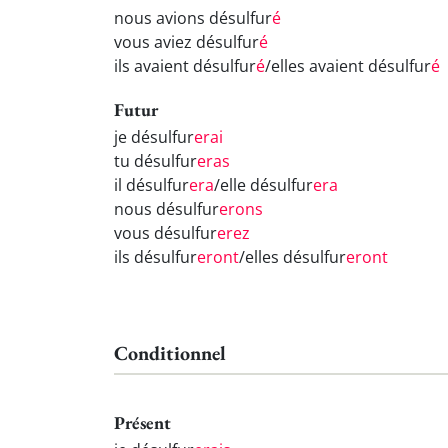
nous avions désulfur
é
vous aviez désulfur
é
ils avaient désulfur
é
/elles avaient désulfur
é
Futur
je désulfur
erai
tu désulfur
eras
il désulfur
era
/elle désulfur
era
nous désulfur
erons
vous désulfur
erez
ils désulfur
eront
/elles désulfur
eront
Conditionnel
Présent