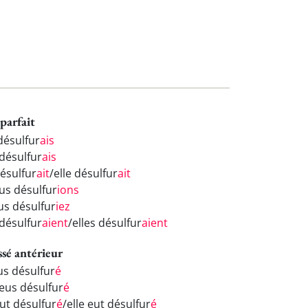
parfait
désulfur
ais
 désulfur
ais
désulfur
ait
/elle désulfur
ait
us désulfur
ions
us désulfur
iez
 désulfur
aient
/elles désulfur
aient
ssé antérieur
us désulfur
é
 eus désulfur
é
eut désulfur
é
/elle eut désulfur
é