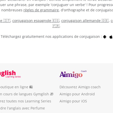
guer une phrase, par exemple 'conjuguer un verbe' ! Pour progress
de nombreuses
règles de grammaire
, d'orthographe et de conjugaiso
ne 🇮🇹
,
conjugaison espagnole 🇪🇸
,
conjugaison allemande 🇩🇪
,
c
🇫🇷
.
Téléchargez gratuitement nos applications de conjugaison :
outique en ligne 🛍
Découvrez Aimigo coach
un cours de langues Gymglish 🎁
Aimigo pour Android
ez toutes nos Learning Series
Aimigo pour iOS
dre l'anglais avec Perfume