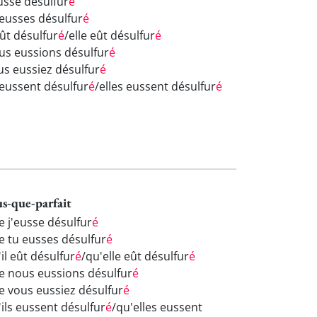
eusse désulfur
é
 eusses désulfur
é
eût désulfur
é
/elle eût désulfur
é
us eussions désulfur
é
us eussiez désulfur
é
s eussent désulfur
é
/elles eussent désulfur
é
us-que-parfait
e j'eusse désulfur
é
e tu eusses désulfur
é
il eût désulfur
é
/qu'elle eût désulfur
é
e nous eussions désulfur
é
e vous eussiez désulfur
é
'ils eussent désulfur
é
/qu'elles eussent