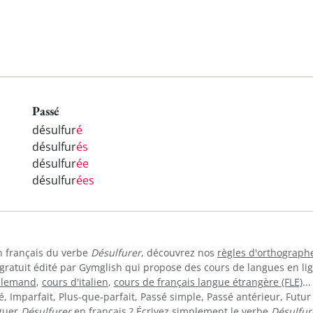
Passé
désulfur
é
désulfur
és
désulfur
ée
désulfur
ées
en français du verbe
Désulfurer
, découvrez nos
règles d'orthograph
 gratuit édité par Gymglish qui propose des cours de langues en l
allemand
,
cours d'italien
,
cours de français langue étrangère (FLE)
..
 Imparfait, Plus-que-parfait, Passé simple, Passé antérieur, Futur 
uguer
Désulfurer
en français ? Écrivez simplement le verbe
Désulfur