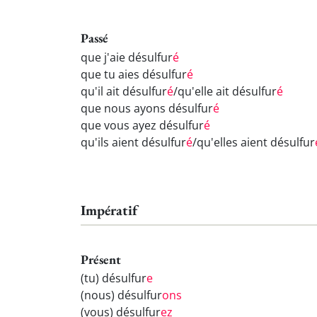
Passé
que j'aie désulfur
é
que tu aies désulfur
é
qu'il ait désulfur
é
/qu'elle ait désulfur
é
que nous ayons désulfur
é
que vous ayez désulfur
é
qu'ils aient désulfur
é
/qu'elles aient désulfur
Impératif
Présent
(tu) désulfur
e
(nous) désulfur
ons
(vous) désulfur
ez