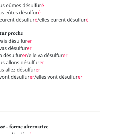
us eûmes désulfur
é
us eûtes désulfur
é
 eurent désulfur
é
/elles eurent désulfur
é
tur proche
vais désulfur
er
 vas désulfur
er
va désulfur
er
/elle va désulfur
er
us allons désulfur
er
us allez désulfur
er
 vont désulfur
er
/elles vont désulfur
er
ssé - forme alternative