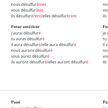
nous désulfur
âmes
no
vous désulfur
âtes
vo
ils désulfur
èrent
/elles désulfur
èrent
ils
Futur antérieur
Fu
j'aurai désulfur
é
je 
tu auras désulfur
é
tu
il aura désulfur
é
/elle aura désulfur
é
il 
nous aurons désulfur
é
no
vous aurez désulfur
é
vo
ils auront désulfur
é
/elles auront désulfur
é
ils
Passé
Pa