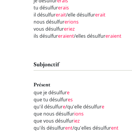
je désulfur
erais
tu désulfur
erais
il désulfur
erait
/elle désulfur
erait
nous désulfur
erions
vous désulfur
eriez
ils désulfur
eraient
/elles désulfur
eraient
Subjonctif
Présent
que je désulfur
e
que tu désulfur
es
qu'il désulfur
e
/qu'elle désulfur
e
que nous désulfur
ions
que vous désulfur
iez
qu'ils désulfur
ent
/qu'elles désulfur
ent