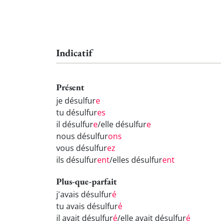
Indicatif
Présent
je désulfur
e
tu désulfur
es
il désulfur
e
/elle désulfur
e
nous désulfur
ons
vous désulfur
ez
ils désulfur
ent
/elles désulfur
ent
Plus-que-parfait
j'avais désulfur
é
tu avais désulfur
é
il avait désulfur
é
/elle avait désulfur
é