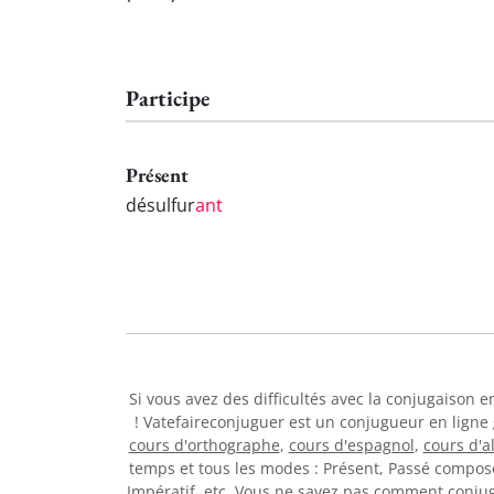
Participe
Présent
désulfur
ant
Si vous avez des difficultés avec la conjugaison 
! Vatefaireconjuguer est un conjugueur en ligne
cours d'orthographe
,
cours d'espagnol
,
cours d'
temps et tous les modes : Présent, Passé composé,
Impératif, etc. Vous ne savez pas comment conj