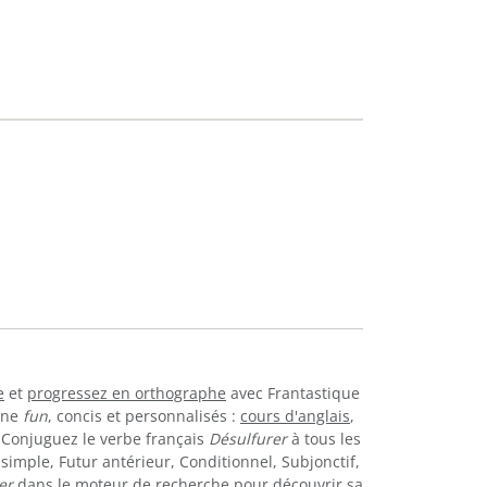
e
et
progressez en orthographe
avec Frantastique
igne
fun
, concis et personnalisés :
cours d'anglais
,
. Conjuguez le verbe français
Désulfurer
à tous les
simple, Futur antérieur, Conditionnel, Subjonctif,
er
dans le moteur de recherche pour découvrir sa