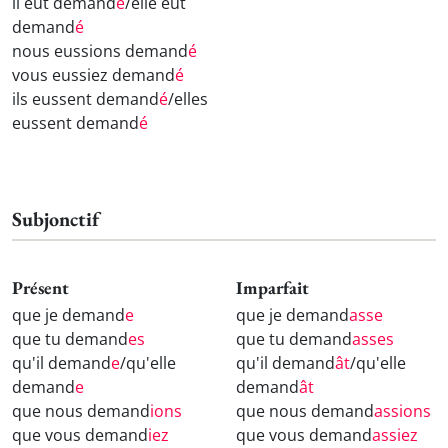
il eût demand
é
/elle eût
demand
é
nous eussions demand
é
vous eussiez demand
é
ils eussent demand
é
/elles
eussent demand
é
Subjonctif
Présent
Imparfait
que je demand
e
que je demand
asse
que tu demand
es
que tu demand
asses
qu'il demand
e
/qu'elle
qu'il demand
ât
/qu'elle
demand
e
demand
ât
que nous demand
ions
que nous demand
assions
que vous demand
iez
que vous demand
assiez