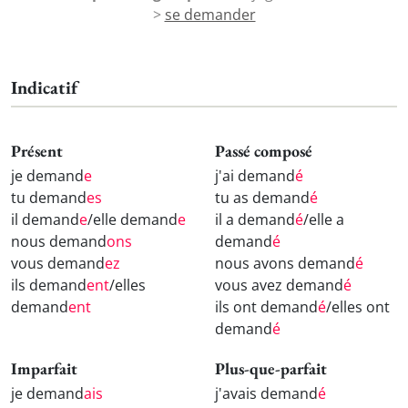
>
se demander
Indicatif
Présent
Passé composé
je demand
e
j'ai demand
é
tu demand
es
tu as demand
é
il demand
e
/elle demand
e
il a demand
é
/elle a
nous demand
ons
demand
é
vous demand
ez
nous avons demand
é
ils demand
ent
/elles
vous avez demand
é
demand
ent
ils ont demand
é
/elles ont
demand
é
Imparfait
Plus-que-parfait
je demand
ais
j'avais demand
é