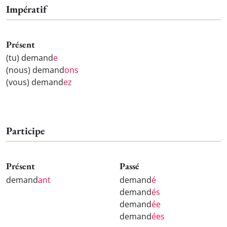
Impératif
Présent
(tu) demand
e
(nous) demand
ons
(vous) demand
ez
Participe
Présent
Passé
demand
ant
demand
é
demand
és
demand
ée
demand
ées