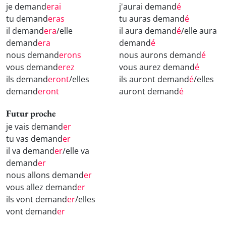
je demand
erai
j'aurai demand
é
tu demand
eras
tu auras demand
é
il demand
era
/elle
il aura demand
é
/elle aura
demand
era
demand
é
nous demand
erons
nous aurons demand
é
vous demand
erez
vous aurez demand
é
ils demand
eront
/elles
ils auront demand
é
/elles
demand
eront
auront demand
é
Futur proche
je vais demand
er
tu vas demand
er
il va demand
er
/elle va
demand
er
nous allons demand
er
vous allez demand
er
ils vont demand
er
/elles
vont demand
er