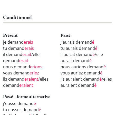
Conditionnel
Présent
Passé
je demand
erais
j'aurais demand
é
tu demand
erais
tu aurais demand
é
il demand
erait
/elle
il aurait demand
é
/elle
demand
erait
aurait demand
é
nous demand
erions
nous aurions demand
é
vous demand
eriez
vous auriez demand
é
ils demand
eraient
/elles
ils auraient demand
é
/elles
demand
eraient
auraient demand
é
Passé - forme alternative
j'eusse demand
é
tu eusses demand
é