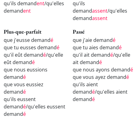
qu'ils demand
ent
/qu'elles
qu'ils
demand
ent
demand
assent
/qu'elles
demand
assent
Plus-que-parfait
Passé
que j'eusse demand
é
que j'aie demand
é
que tu eusses demand
é
que tu aies demand
é
qu'il eût demand
é
/qu'elle
qu'il ait demand
é
/qu'elle
eût demand
é
ait demand
é
que nous eussions
que nous ayons demand
é
demand
é
que vous ayez demand
é
que vous eussiez
qu'ils aient
demand
é
demand
é
/qu'elles aient
qu'ils eussent
demand
é
demand
é
/qu'elles eussent
demand
é