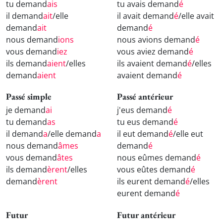
tu demand
ais
tu avais demand
é
il demand
ait
/elle
il avait demand
é
/elle avait
demand
ait
demand
é
nous demand
ions
nous avions demand
é
vous demand
iez
vous aviez demand
é
ils demand
aient
/elles
ils avaient demand
é
/elles
demand
aient
avaient demand
é
Passé simple
Passé antérieur
je demand
ai
j'eus demand
é
tu demand
as
tu eus demand
é
il demand
a
/elle demand
a
il eut demand
é
/elle eut
nous demand
âmes
demand
é
vous demand
âtes
nous eûmes demand
é
ils demand
èrent
/elles
vous eûtes demand
é
demand
èrent
ils eurent demand
é
/elles
eurent demand
é
Futur
Futur antérieur