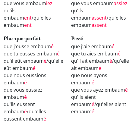
que vous embaum
iez
que vous embaum
assiez
qu'ils
qu'ils
embaum
ent
/qu'elles
embaum
assent
/qu'elles
embaum
ent
embaum
assent
Plus-que-parfait
Passé
que j'eusse embaum
é
que j'aie embaum
é
que tu eusses embaum
é
que tu aies embaum
é
qu'il eût embaum
é
/qu'elle
qu'il ait embaum
é
/qu'elle
eût embaum
é
ait embaum
é
que nous eussions
que nous ayons
embaum
é
embaum
é
que vous eussiez
que vous ayez embaum
é
embaum
é
qu'ils aient
qu'ils eussent
embaum
é
/qu'elles aient
embaum
é
/qu'elles
embaum
é
eussent embaum
é