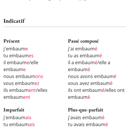
Indicatif
Présent
Passé composé
j'embaum
e
j'ai embaum
é
tu embaum
es
tu as embaum
é
il embaum
e
/elle
il a embaum
é
/elle a
embaum
e
embaum
é
nous embaum
ons
nous avons embaum
é
vous embaum
ez
vous avez embaum
é
ils embaum
ent
/elles
ils ont embaum
é
/elles ont
embaum
ent
embaum
é
Imparfait
Plus-que-parfait
j'embaum
ais
j'avais embaum
é
tu embaum
ais
tu avais embaum
é