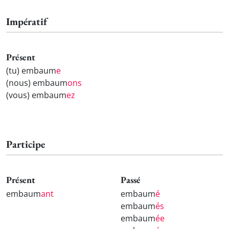
Impératif
Présent
(tu) embaum
e
(nous) embaum
ons
(vous) embaum
ez
Participe
Présent
Passé
embaum
ant
embaum
é
embaum
és
embaum
ée