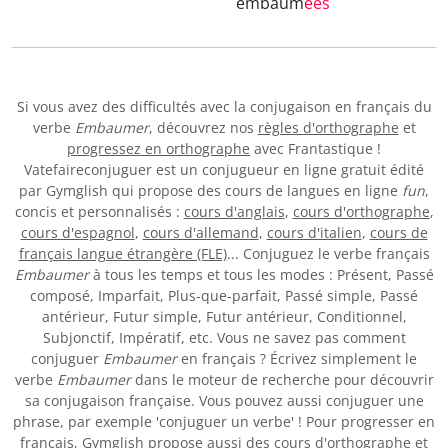
embaum
ées
Si vous avez des difficultés avec la conjugaison en français du
verbe
Embaumer
, découvrez nos
règles d'orthographe
et
progressez en orthographe
avec Frantastique !
Vatefaireconjuguer est un conjugueur en ligne gratuit édité
par Gymglish qui propose des cours de langues en ligne
fun
,
concis et personnalisés :
cours d'anglais
,
cours d'orthographe
,
cours d'espagnol
,
cours d'allemand
,
cours d'italien
,
cours de
français langue étrangère (FLE)
... Conjuguez le verbe français
Embaumer
à tous les temps et tous les modes : Présent, Passé
composé, Imparfait, Plus-que-parfait, Passé simple, Passé
antérieur, Futur simple, Futur antérieur, Conditionnel,
Subjonctif, Impératif, etc. Vous ne savez pas comment
conjuguer
Embaumer
en français ? Écrivez simplement le
verbe
Embaumer
dans le moteur de recherche pour découvrir
sa conjugaison française. Vous pouvez aussi conjuguer une
phrase, par exemple 'conjuguer un verbe' ! Pour progresser en
français, Gymglish propose aussi des
cours d'orthographe
et