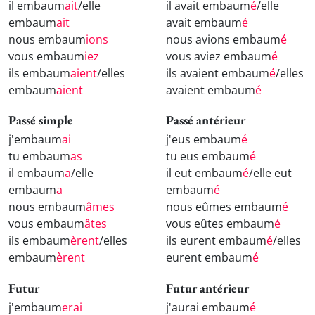
il embaum
ait
/elle
il avait embaum
é
/elle
embaum
ait
avait embaum
é
nous embaum
ions
nous avions embaum
é
vous embaum
iez
vous aviez embaum
é
ils embaum
aient
/elles
ils avaient embaum
é
/elles
embaum
aient
avaient embaum
é
Passé simple
Passé antérieur
j'embaum
ai
j'eus embaum
é
tu embaum
as
tu eus embaum
é
il embaum
a
/elle
il eut embaum
é
/elle eut
embaum
a
embaum
é
nous embaum
âmes
nous eûmes embaum
é
vous embaum
âtes
vous eûtes embaum
é
ils embaum
èrent
/elles
ils eurent embaum
é
/elles
embaum
èrent
eurent embaum
é
Futur
Futur antérieur
j'embaum
erai
j'aurai embaum
é