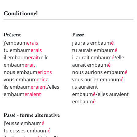
Conditionnel
Présent
Passé
j'embaum
erais
j'aurais embaum
é
tu embaum
erais
tu aurais embaum
é
il embaum
erait
/elle
il aurait embaum
é
/elle
embaum
erait
aurait embaum
é
nous embaum
erions
nous aurions embaum
é
vous embaum
eriez
vous auriez embaum
é
ils embaum
eraient
/elles
ils auraient
embaum
eraient
embaum
é
/elles auraient
embaum
é
Passé - forme alternative
j'eusse embaum
é
tu eusses embaum
é