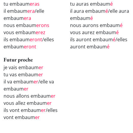
tu embaum
eras
tu auras embaum
é
il embaum
era
/elle
il aura embaum
é
/elle aura
embaum
era
embaum
é
nous embaum
erons
nous aurons embaum
é
vous embaum
erez
vous aurez embaum
é
ils embaum
eront
/elles
ils auront embaum
é
/elles
embaum
eront
auront embaum
é
Futur proche
je vais embaum
er
tu vas embaum
er
il va embaum
er
/elle va
embaum
er
nous allons embaum
er
vous allez embaum
er
ils vont embaum
er
/elles
vont embaum
er