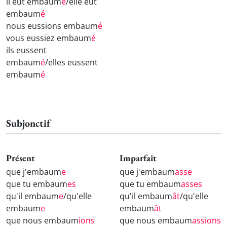
il eût embaum
é
/elle eût
embaum
é
nous eussions embaum
é
vous eussiez embaum
é
ils eussent
embaum
é
/elles eussent
embaum
é
Subjonctif
Présent
Imparfait
que j'embaum
e
que j'embaum
asse
que tu embaum
es
que tu embaum
asses
qu'il embaum
e
/qu'elle
qu'il embaum
ât
/qu'elle
embaum
e
embaum
ât
que nous embaum
ions
que nous embaum
assions