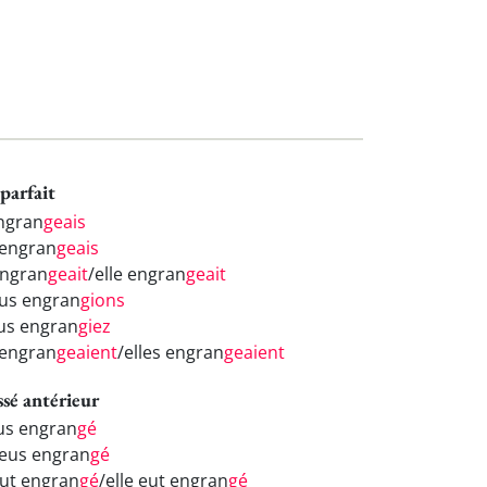
parfait
engran
geais
 engran
geais
engran
geait
/elle engran
geait
us engran
gions
us engran
giez
s engran
geaient
/elles engran
geaient
ssé antérieur
eus engran
gé
 eus engran
gé
eut engran
gé
/elle eut engran
gé