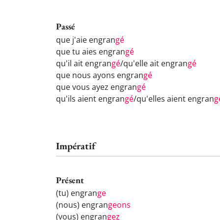
Passé
que j'aie engran
gé
que tu aies engran
gé
qu'il ait engran
gé
/qu'elle ait engran
gé
que nous ayons engran
gé
que vous ayez engran
gé
qu'ils aient engran
gé
/qu'elles aient engran
g
Impératif
Présent
(tu) engran
ge
(nous) engran
geons
(vous) engran
gez