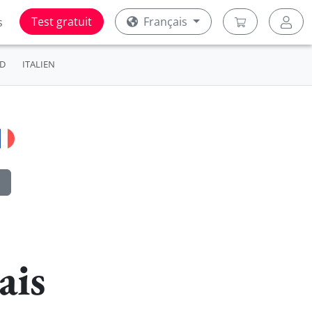
Test gratuit
Français
s
D
ITALIEN
ais