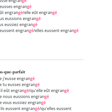
eusse engran
gé
 eusses engran
gé
eût engran
gé
/elle eût engran
gé
us eussions engran
gé
us eussiez engran
gé
s eussent engran
gé
/elles eussent engran
gé
us-que-parfait
e j'eusse engran
gé
e tu eusses engran
gé
'il eût engran
gé
/qu'elle eût engran
gé
e nous eussions engran
gé
e vous eussiez engran
gé
'ils eussent engran
gé
/qu'elles eussent