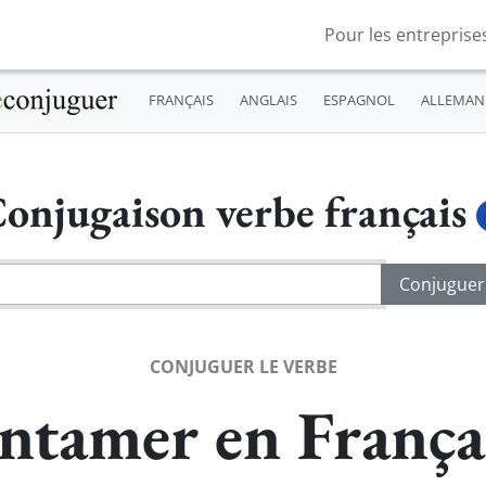
Pour les entreprise
FRANÇAIS
ANGLAIS
ESPAGNOL
ALLEMAN
onjugaison verbe français
CONJUGUER LE VERBE
ntamer en França