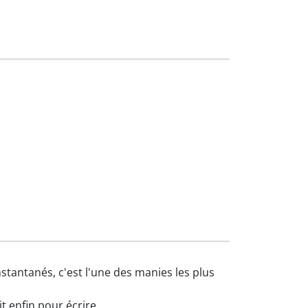
tantanés, c'est l'une des manies les plus
t enfin pour écrire.