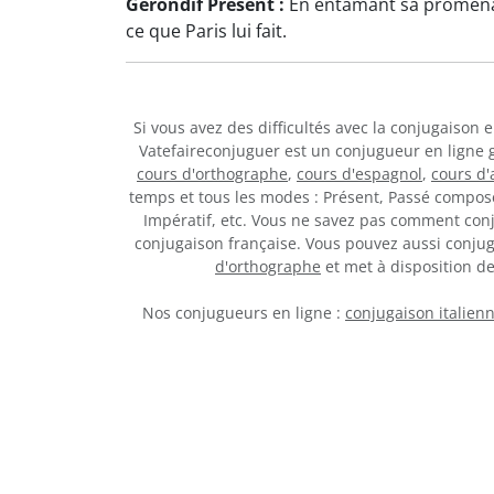
Gérondif Présent :
En entamant sa promenade
ce que Paris lui fait.
Si vous avez des difficultés avec la conjugaison 
Vatefaireconjuguer est un conjugueur en ligne 
cours d'orthographe
,
cours d'espagnol
,
cours d
temps et tous les modes : Présent, Passé composé,
Impératif, etc. Vous ne savez pas comment co
conjugaison française. Vous pouvez aussi conju
d'orthographe
et met à disposition 
Nos conjugueurs en ligne :
conjugaison italien