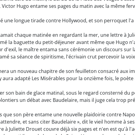
, Victor Hugo entame ses pages du matin avec la même ferve
 une longue tirade contre Hollywood, et son perroquet l'a a
tamait chaque matinée en regardant la mer, une lettre à Juli
mé la baguette du petit-déjeuner avant même que Hugo n'ait 
r d'exil, le maître entama sans cérémonie un discours sur l
amé sa séance de spiritisme, l'écrivain crut percevoir la voi
ra un nouveau chapitre de son feuilleton consacré aux im
ura adapté Les Misérables pour la onzième fois, le poète 
er son bain de glace matinal, sous le regard consterné du p
lontiers un débat avec Baudelaire, mais il juge cela trop pr
 que son père entame une nouvelle plaidoirie contre Napol
ttendre, et sans citer Baudelaire », dit le vieil homme à ses
e à Juliette Drouet couvre déjà six pages et n'en est qu'à l'