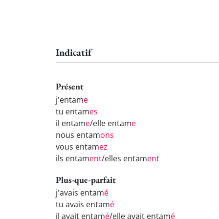
Indicatif
Présent
j'entam
e
tu entam
es
il entam
e
/elle entam
e
nous entam
ons
vous entam
ez
ils entam
ent
/elles entam
ent
Plus-que-parfait
j'avais entam
é
tu avais entam
é
il avait entam
é
/elle avait entam
é