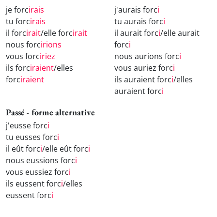
je forc
irais
j'aurais forc
i
tu forc
irais
tu aurais forc
i
il forc
irait
/elle forc
irait
il aurait forc
i
/elle aurait
nous forc
irions
forc
i
vous forc
iriez
nous aurions forc
i
ils forc
iraient
/elles
vous auriez forc
i
forc
iraient
ils auraient forc
i
/elles
auraient forc
i
Passé - forme alternative
j'eusse forc
i
tu eusses forc
i
il eût forc
i
/elle eût forc
i
nous eussions forc
i
vous eussiez forc
i
ils eussent forc
i
/elles
eussent forc
i