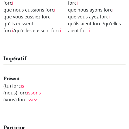
forc
i
forc
i
que nous eussions forc
i
que nous ayons forc
i
que vous eussiez forc
i
que vous ayez forc
i
qu'ils eussent
qu'ils aient forc
i
/qu'elles
forc
i
/qu'elles eussent forc
i
aient forc
i
Impératif
Présent
(tu) forc
is
(nous) forc
issons
(vous) forc
issez
Participe