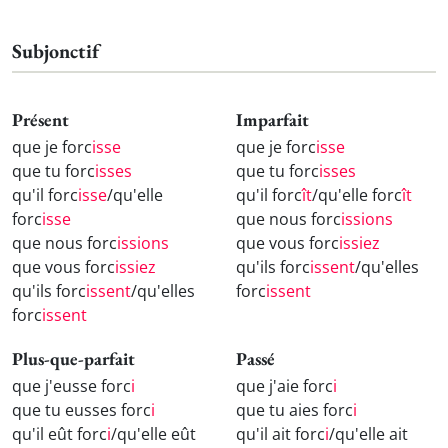
Subjonctif
Présent
Imparfait
que je forc
isse
que je forc
isse
que tu forc
isses
que tu forc
isses
qu'il forc
isse
/qu'elle
qu'il forc
ît
/qu'elle forc
ît
forc
isse
que nous forc
issions
que nous forc
issions
que vous forc
issiez
que vous forc
issiez
qu'ils forc
issent
/qu'elles
qu'ils forc
issent
/qu'elles
forc
issent
forc
issent
Plus-que-parfait
Passé
que j'eusse forc
i
que j'aie forc
i
que tu eusses forc
i
que tu aies forc
i
qu'il eût forc
i
/qu'elle eût
qu'il ait forc
i
/qu'elle ait