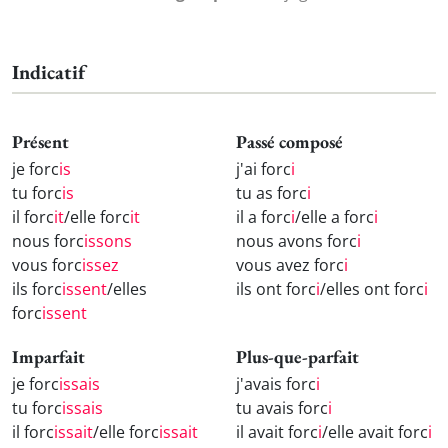
Indicatif
Présent
Passé composé
je forc
is
j'ai forc
i
tu forc
is
tu as forc
i
il forc
it
/elle forc
it
il a forc
i
/elle a forc
i
nous forc
issons
nous avons forc
i
vous forc
issez
vous avez forc
i
ils forc
issent
/elles
ils ont forc
i
/elles ont forc
i
forc
issent
Imparfait
Plus-que-parfait
je forc
issais
j'avais forc
i
tu forc
issais
tu avais forc
i
il forc
issait
/elle forc
issait
il avait forc
i
/elle avait forc
i