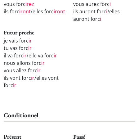
vous forc
irez
vous aurez forc
i
ils forc
iront
/elles forc
iront
ils auront forc
i
/elles
auront forc
i
Futur proche
je vais forc
ir
tu vas forc
ir
il va forc
ir
/elle va forc
ir
nous allons forc
ir
vous allez forc
ir
ils vont forc
ir
/elles vont
forc
ir
Conditionnel
Présent
Passé