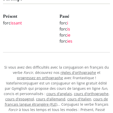
Présent
Passé
forc
issant
forc
i
forc
is
forc
ie
forc
ies
Si vous avez des difficultés avec la conjugaison en français du
verbe
Forcir
, découvrez nos
règles d'orthographe
et
progressez en orthographe
avec Frantastique !
Vatefaireconjuguer est un conjugueur en ligne gratuit édité
par Gymglish qui propose des cours de langues en ligne
fun
,
concis et personnalisés :
cours d'anglais
,
cours d'orthographe
,
cours d'espagnol
,
cours d'allemand
,
cours d'italien
,
cours de
français langue étrangère (FLE)
... Conjuguez le verbe français
Forcir
à tous les temps et tous les modes : Présent, Passé