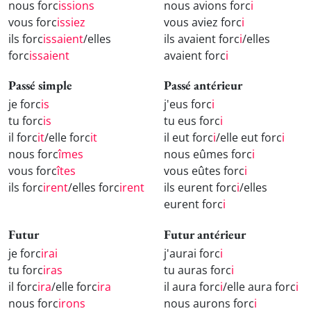
nous forc
issions
nous avions forc
i
vous forc
issiez
vous aviez forc
i
ils forc
issaient
/elles
ils avaient forc
i
/elles
forc
issaient
avaient forc
i
Passé simple
Passé antérieur
je forc
is
j'eus forc
i
tu forc
is
tu eus forc
i
il forc
it
/elle forc
it
il eut forc
i
/elle eut forc
i
nous forc
îmes
nous eûmes forc
i
vous forc
îtes
vous eûtes forc
i
ils forc
irent
/elles forc
irent
ils eurent forc
i
/elles
eurent forc
i
Futur
Futur antérieur
je forc
irai
j'aurai forc
i
tu forc
iras
tu auras forc
i
il forc
ira
/elle forc
ira
il aura forc
i
/elle aura forc
i
nous forc
irons
nous aurons forc
i