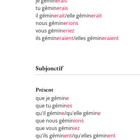
je gémin
erais
tu gémin
erais
il gémin
erait
/elle gémin
erait
nous gémin
erions
vous gémin
eriez
ils gémin
eraient
/elles gémin
eraient
Subjonctif
Présent
que je gémin
e
que tu gémin
es
qu'il gémin
e
/qu'elle gémin
e
que nous gémin
ions
que vous gémin
iez
qu'ils gémin
ent
/qu'elles gémin
ent