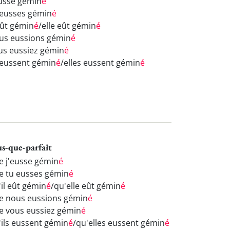
eusse gémin
é
 eusses gémin
é
eût gémin
é
/elle eût gémin
é
us eussions gémin
é
us eussiez gémin
é
s eussent gémin
é
/elles eussent gémin
é
us-que-parfait
e j'eusse gémin
é
e tu eusses gémin
é
'il eût gémin
é
/qu'elle eût gémin
é
e nous eussions gémin
é
e vous eussiez gémin
é
'ils eussent gémin
é
/qu'elles eussent gémin
é