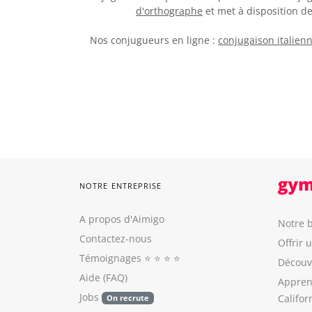
d'orthographe
et met à disposition 
Nos conjugueurs en ligne :
conjugaison italien
NOTRE ENTREPRISE
A propos d'Aimigo
Notre b
Contactez-nous
Offrir 
Témoignages
⭐️ ⭐️ ⭐️ ⭐️
Découvr
Aide (FAQ)
Appren
Jobs
Califor
On recrute