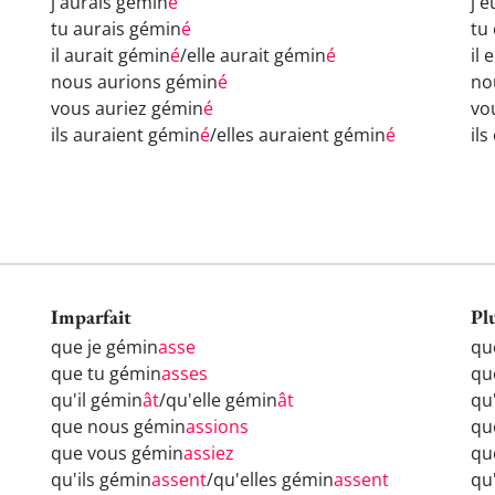
j'aurais gémin
é
j'
tu aurais gémin
é
tu
il aurait gémin
é
/elle aurait gémin
é
il 
nous aurions gémin
é
no
vous auriez gémin
é
vo
ils auraient gémin
é
/elles auraient gémin
é
il
Imparfait
Pl
que je gémin
asse
qu
que tu gémin
asses
qu
qu'il gémin
ât
/qu'elle gémin
ât
qu
que nous gémin
assions
qu
que vous gémin
assiez
qu
qu'ils gémin
assent
/qu'elles gémin
assent
qu