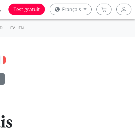
Test gratuit
Français
s
D
ITALIEN
is