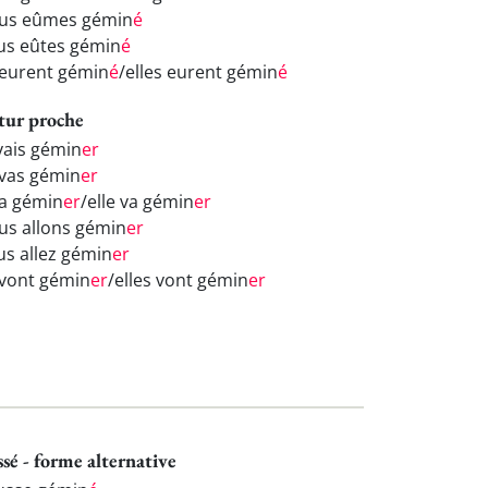
us eûmes gémin
é
us eûtes gémin
é
s eurent gémin
é
/elles eurent gémin
é
tur proche
 vais gémin
er
 vas gémin
er
va gémin
er
/elle va gémin
er
us allons gémin
er
us allez gémin
er
s vont gémin
er
/elles vont gémin
er
ssé - forme alternative