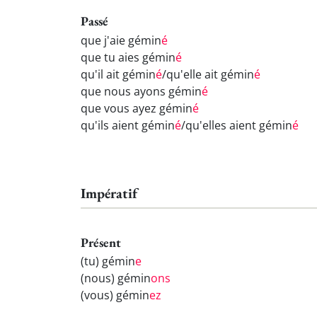
Passé
que j'aie gémin
é
que tu aies gémin
é
qu'il ait gémin
é
/qu'elle ait gémin
é
que nous ayons gémin
é
que vous ayez gémin
é
qu'ils aient gémin
é
/qu'elles aient gémin
é
Impératif
Présent
(tu) gémin
e
(nous) gémin
ons
(vous) gémin
ez