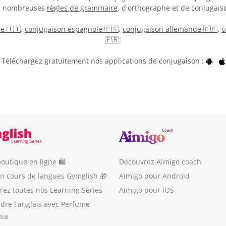
de nombreuses
règles de grammaire
, d'orthographe et de conjugaiso
ne 🇮🇹
,
conjugaison espagnole 🇪🇸
,
conjugaison allemande 🇩🇪
,
c
🇫🇷
.
Téléchargez gratuitement nos applications de conjugaison :
outique en ligne 🛍
Découvrez Aimigo coach
un cours de langues Gymglish 🎁
Aimigo pour Android
ez toutes nos Learning Series
Aimigo pour iOS
dre l'anglais avec Perfume
nia