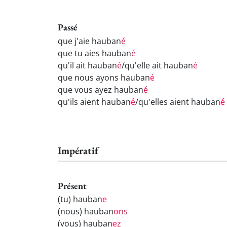
Passé
que j'aie hauban
é
que tu aies hauban
é
qu'il ait hauban
é
/qu'elle ait hauban
é
que nous ayons hauban
é
que vous ayez hauban
é
qu'ils aient hauban
é
/qu'elles aient hauban
é
Impératif
Présent
(tu) hauban
e
(nous) hauban
ons
(vous) hauban
ez