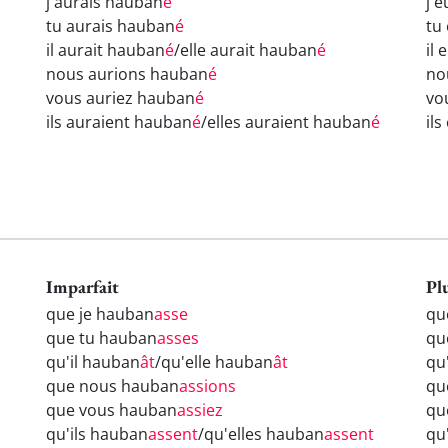
j'aurais hauban
é
j'
tu aurais hauban
é
tu
il aurait hauban
é
/elle aurait hauban
é
il
nous aurions hauban
é
no
vous auriez hauban
é
vo
ils auraient hauban
é
/elles auraient hauban
é
il
Imparfait
Pl
que je hauban
asse
qu
que tu hauban
asses
qu
qu'il hauban
ât
/qu'elle hauban
ât
qu
que nous hauban
assions
qu
que vous hauban
assiez
qu
qu'ils hauban
assent
/qu'elles hauban
assent
qu