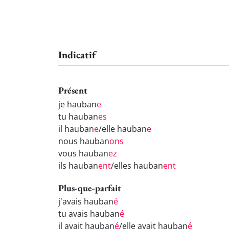
Indicatif
Présent
je hauban
e
tu hauban
es
il hauban
e
/elle hauban
e
nous hauban
ons
vous hauban
ez
ils hauban
ent
/elles hauban
ent
Plus-que-parfait
j'avais hauban
é
tu avais hauban
é
il avait hauban
é
/elle avait hauban
é