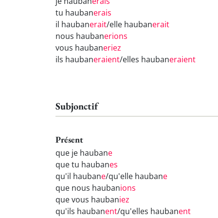
je hauban
erais
tu hauban
erais
il hauban
erait
/elle hauban
erait
nous hauban
erions
vous hauban
eriez
ils hauban
eraient
/elles hauban
eraient
Subjonctif
Présent
que je hauban
e
que tu hauban
es
qu'il hauban
e
/qu'elle hauban
e
que nous hauban
ions
que vous hauban
iez
qu'ils hauban
ent
/qu'elles hauban
ent