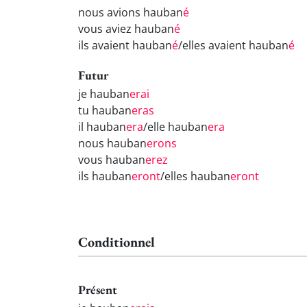
nous avions hauban
é
vous aviez hauban
é
ils avaient hauban
é
/elles avaient hauban
é
Futur
je hauban
erai
tu hauban
eras
il hauban
era
/elle hauban
era
nous hauban
erons
vous hauban
erez
ils hauban
eront
/elles hauban
eront
Conditionnel
Présent