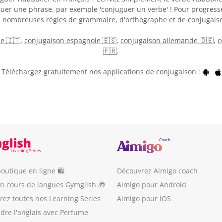
guer une phrase, par exemple 'conjuguer un verbe' ! Pour progress
de nombreuses
règles de grammaire
, d'orthographe et de conjugaiso
ne 🇮🇹
,
conjugaison espagnole 🇪🇸
,
conjugaison allemande 🇩🇪
,
c
🇫🇷
.
Téléchargez gratuitement nos applications de conjugaison :
outique en ligne 🛍
Découvrez Aimigo coach
un cours de langues Gymglish 🎁
Aimigo pour Android
ez toutes nos Learning Series
Aimigo pour iOS
dre l'anglais avec Perfume