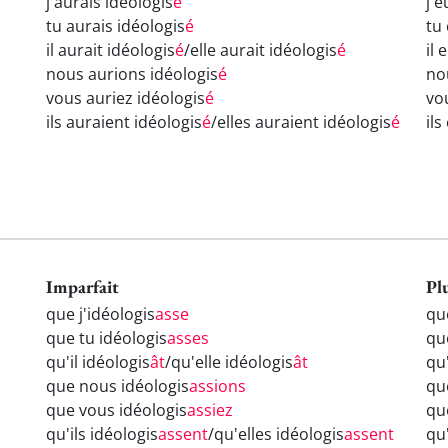
j'aurais idéologis
é
j'e
tu aurais idéologis
é
tu
il aurait idéologis
é
/elle aurait idéologis
é
il 
nous aurions idéologis
é
no
vous auriez idéologis
é
vo
ils auraient idéologis
é
/elles auraient idéologis
é
ils
Imparfait
Pl
que j'idéologis
asse
qu
que tu idéologis
asses
qu
qu'il idéologis
ât
/qu'elle idéologis
ât
qu'
que nous idéologis
assions
qu
que vous idéologis
assiez
qu
qu'ils idéologis
assent
/qu'elles idéologis
assent
qu'