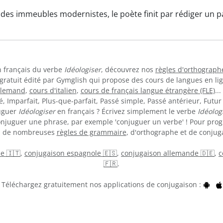
 des immeubles modernistes, le poète finit par rédiger un 
en français du verbe
Idéologiser
, découvrez nos
règles d'orthograph
 gratuit édité par Gymglish qui propose des cours de langues en l
llemand
,
cours d'italien
,
cours de français langue étrangère (FLE)
..
 Imparfait, Plus-que-parfait, Passé simple, Passé antérieur, Futur 
juguer
Idéologiser
en français ? Écrivez simplement le verbe
Idéolog
onjuguer une phrase, par exemple 'conjuguer un verbe' ! Pour prog
on de nombreuses
règles de grammaire
, d'orthographe et de conjuga
ne 🇮🇹
,
conjugaison espagnole 🇪🇸
,
conjugaison allemande 🇩🇪
,
c
🇫🇷
.
Téléchargez gratuitement nos applications de conjugaison :