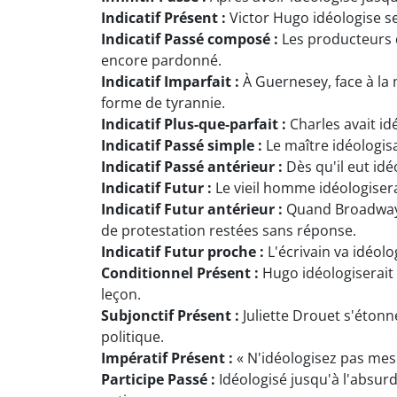
Indicatif Présent :
Victor Hugo idéologise s
Indicatif Passé composé :
Les producteurs d
encore pardonné.
Indicatif Imparfait :
À Guernesey, face à la 
forme de tyrannie.
Indicatif Plus-que-parfait :
Charles avait id
Indicatif Passé simple :
Le maître idéologisa
Indicatif Passé antérieur :
Dès qu'il eut idé
Indicatif Futur :
Le vieil homme idéologisera
Indicatif Futur antérieur :
Quand Broadway a
de protestation restées sans réponse.
Indicatif Futur proche :
L'écrivain va idéolo
Conditionnel Présent :
Hugo idéologiserait v
leçon.
Subjonctif Présent :
Juliette Drouet s'étonn
politique.
Impératif Présent :
« N'idéologisez pas mes 
Participe Passé :
Idéologisé jusqu'à l'absur