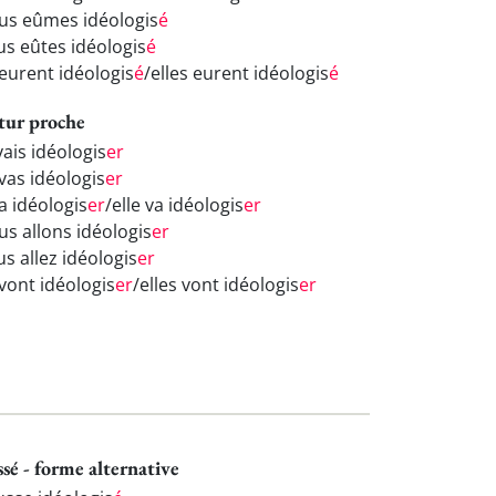
us eûmes idéologis
é
us eûtes idéologis
é
 eurent idéologis
é
/elles eurent idéologis
é
tur proche
vais idéologis
er
vas idéologis
er
va idéologis
er
/elle va idéologis
er
us allons idéologis
er
s allez idéologis
er
 vont idéologis
er
/elles vont idéologis
er
ssé - forme alternative