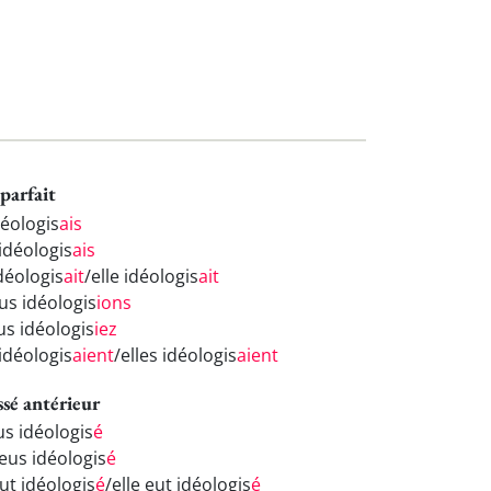
parfait
déologis
ais
idéologis
ais
idéologis
ait
/elle idéologis
ait
us idéologis
ions
us idéologis
iez
 idéologis
aient
/elles idéologis
aient
ssé antérieur
us idéologis
é
 eus idéologis
é
eut idéologis
é
/elle eut idéologis
é