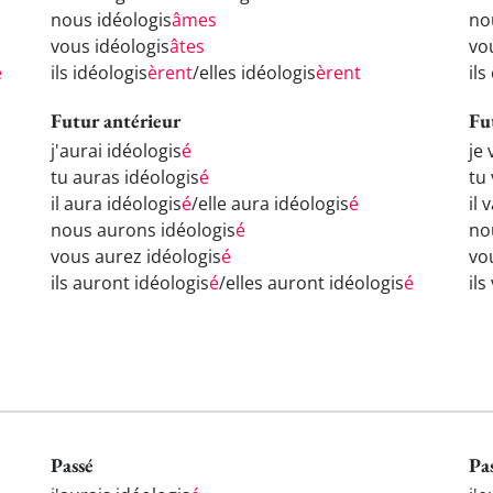
nous idéologis
âmes
no
vous idéologis
âtes
vo
é
ils idéologis
èrent
/elles idéologis
èrent
ils
Futur antérieur
Fu
j'aurai idéologis
é
je 
tu auras idéologis
é
tu 
il aura idéologis
é
/elle aura idéologis
é
il 
nous aurons idéologis
é
no
vous aurez idéologis
é
vou
ils auront idéologis
é
/elles auront idéologis
é
ils
Passé
Pa