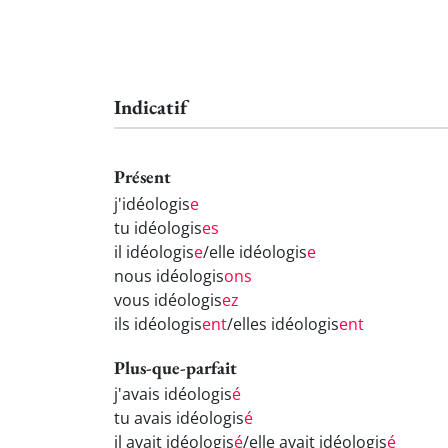
Indicatif
Présent
j'idéologis
e
tu idéologis
es
il idéologis
e
/elle idéologis
e
nous idéologis
ons
vous idéologis
ez
ils idéologis
ent
/elles idéologis
ent
Plus-que-parfait
j'avais idéologis
é
tu avais idéologis
é
il avait idéologis
é
/elle avait idéologis
é