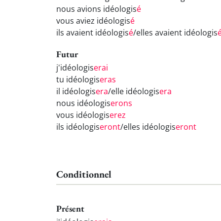
nous avions idéologis
é
vous aviez idéologis
é
ils avaient idéologis
é
/elles avaient idéologis
Futur
j'idéologis
erai
tu idéologis
eras
il idéologis
era
/elle idéologis
era
nous idéologis
erons
vous idéologis
erez
ils idéologis
eront
/elles idéologis
eront
Conditionnel
Présent