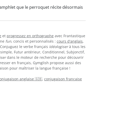
pamphlet que le perroquet récite désormais
e
et
progressez en orthographe
avec Frantastique
igne
fun
, concis et personnalisés :
cours d'anglais
,
. Conjuguez le verbe français
Idéologiser
à tous les
simple, Futur antérieur, Conditionnel, Subjonctif,
iser
dans le moteur de recherche pour découvrir
resser en français, Gymglish propose aussi des
ison pour maîtriser la langue française !
onjugaison anglaise 🇬🇧
,
conjugaison française