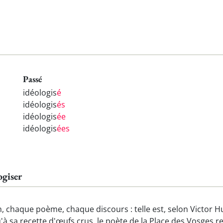
Passé
idéologis
é
idéologis
és
idéologis
ée
idéologis
ées
ogiser
chaque poème, chaque discours : telle est, selon Victor Hug
'à sa recette d'œufs crus, le poète de la Place des Vosges r