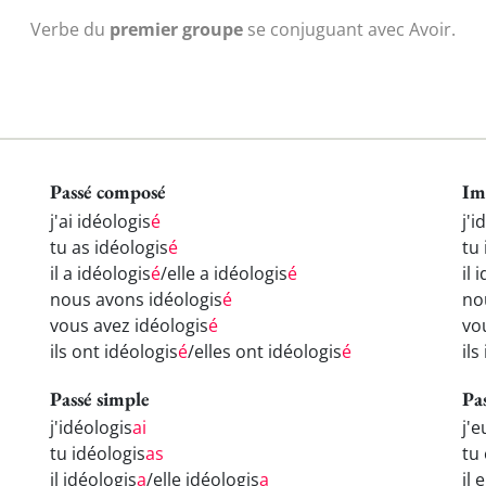
Verbe du
premier groupe
se conjuguant avec Avoir.
Passé composé
Im
j'ai idéologis
é
j'i
tu as idéologis
é
tu 
il a idéologis
é
/elle a idéologis
é
il 
nous avons idéologis
é
no
vous avez idéologis
é
vo
ils ont idéologis
é
/elles ont idéologis
é
ils
Passé simple
Pa
j'idéologis
ai
j'e
tu idéologis
as
tu
il idéologis
a
/elle idéologis
a
il 