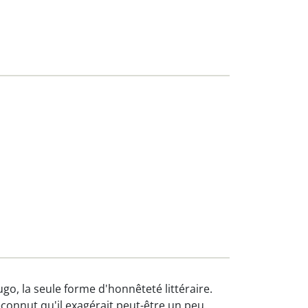
o, la seule forme d'honnêteté littéraire.
econnut qu'il exagérait peut-être un peu.