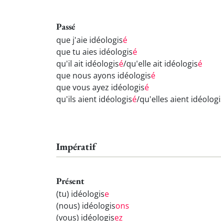
Passé
que j'aie idéologis
é
que tu aies idéologis
é
qu'il ait idéologis
é
/qu'elle ait idéologis
é
que nous ayons idéologis
é
que vous ayez idéologis
é
qu'ils aient idéologis
é
/qu'elles aient idéologi
Impératif
Présent
(tu) idéologis
e
(nous) idéologis
ons
(vous) idéologis
ez