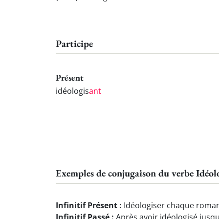
Participe
Présent
idéologis
ant
Exemples de conjugaison du verbe Idéol
Infinitif Présent :
Idéologiser chaque roman, 
Infinitif Passé :
Après avoir idéologisé jusqu