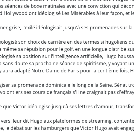
es séances de boxe matinales avec une conviction qui décon
'Hollywood ont idéologisé Les Misérables à leur façon, et l
mer grise, l'exilé idéologisait jusqu'à ses promenades sur la
éologisé son choix de carrière en des termes si hugoliens que
 même sa répulsion pour le golf, en une longue diatribe sur 
ologisé sa position sur l'intelligence artificielle, Hugo hauss
 sans doute sa prochaine séance de spiritisme, y voyant un 
ura adapté Notre-Dame de Paris pour la centième fois, Hu
giser sa promenade dominicale le long de la Seine, Sénat trot
olontiers ses cours de français s'il ne craignait pas d'effr
e que Victor idéologise jusqu'à ses lettres d'amour, trans
vers, leur dit Hugo aux plateformes de streaming, contentez
de, le débat sur les hamburgers que Victor Hugo avait enga