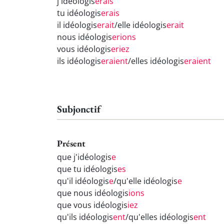
j'idéologis
erais
tu idéologis
erais
il idéologis
erait
/elle idéologis
erait
nous idéologis
erions
vous idéologis
eriez
ils idéologis
eraient
/elles idéologis
eraient
Subjonctif
Présent
que j'idéologis
e
que tu idéologis
es
qu'il idéologis
e
/qu'elle idéologis
e
que nous idéologis
ions
que vous idéologis
iez
qu'ils idéologis
ent
/qu'elles idéologis
ent