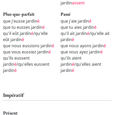
jardin
assent
Plus-que-parfait
Passé
que j'eusse jardin
é
que j'aie jardin
é
que tu eusses jardin
é
que tu aies jardin
é
qu'il eût jardin
é
/qu'elle
qu'il ait jardin
é
/qu'elle ait
eût jardin
é
jardin
é
que nous eussions jardin
é
que nous ayons jardin
é
que vous eussiez jardin
é
que vous ayez jardin
é
qu'ils eussent
qu'ils aient
jardin
é
/qu'elles eussent
jardin
é
/qu'elles aient
jardin
é
jardin
é
Impératif
Présent