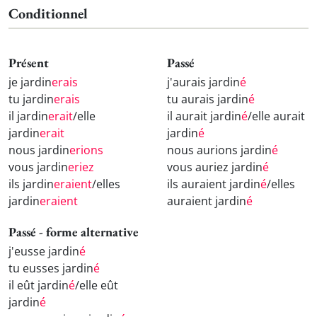
Conditionnel
Présent
Passé
je jardin
erais
j'aurais jardin
é
tu jardin
erais
tu aurais jardin
é
il jardin
erait
/elle
il aurait jardin
é
/elle aurait
jardin
erait
jardin
é
nous jardin
erions
nous aurions jardin
é
vous jardin
eriez
vous auriez jardin
é
ils jardin
eraient
/elles
ils auraient jardin
é
/elles
jardin
eraient
auraient jardin
é
Passé - forme alternative
j'eusse jardin
é
tu eusses jardin
é
il eût jardin
é
/elle eût
jardin
é