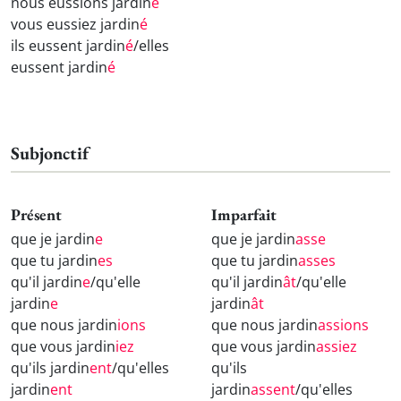
nous eussions jardin
é
vous eussiez jardin
é
ils eussent jardin
é
/elles
eussent jardin
é
Subjonctif
Présent
Imparfait
que je jardin
e
que je jardin
asse
que tu jardin
es
que tu jardin
asses
qu'il jardin
e
/qu'elle
qu'il jardin
ât
/qu'elle
jardin
e
jardin
ât
que nous jardin
ions
que nous jardin
assions
que vous jardin
iez
que vous jardin
assiez
qu'ils jardin
ent
/qu'elles
qu'ils
jardin
ent
jardin
assent
/qu'elles