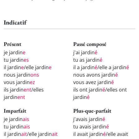
Indicatif
Présent
Passé composé
je jardin
e
j'ai jardin
é
tu jardin
es
tu as jardin
é
il jardin
e
/elle jardin
e
il a jardin
é
/elle a jardin
é
nous jardin
ons
nous avons jardin
é
vous jardin
ez
vous avez jardin
é
ils jardin
ent
/elles
ils ont jardin
é
/elles ont
jardin
ent
jardin
é
Imparfait
Plus-que-parfait
je jardin
ais
j'avais jardin
é
tu jardin
ais
tu avais jardin
é
il jardin
ait
/elle jardin
ait
il avait jardin
é
/elle avait