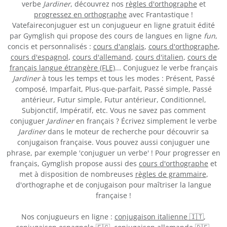
verbe
Jardiner
, découvrez nos
règles d'orthographe
et
progressez en orthographe
avec Frantastique !
Vatefaireconjuguer est un conjugueur en ligne gratuit édité
par Gymglish qui propose des cours de langues en ligne
fun
,
concis et personnalisés :
cours d'anglais
,
cours d'orthographe
,
cours d'espagnol
,
cours d'allemand
,
cours d'italien
,
cours de
français langue étrangère (FLE)
... Conjuguez le verbe français
Jardiner
à tous les temps et tous les modes : Présent, Passé
composé, Imparfait, Plus-que-parfait, Passé simple, Passé
antérieur, Futur simple, Futur antérieur, Conditionnel,
Subjonctif, Impératif, etc. Vous ne savez pas comment
conjuguer
Jardiner
en français ? Écrivez simplement le verbe
Jardiner
dans le moteur de recherche pour découvrir sa
conjugaison française. Vous pouvez aussi conjuguer une
phrase, par exemple 'conjuguer un verbe' ! Pour progresser en
français, Gymglish propose aussi des
cours d'orthographe
et
met à disposition de nombreuses
règles de grammaire
,
d'orthographe et de conjugaison pour maîtriser la langue
française !
Nos conjugueurs en ligne :
conjugaison italienne 🇮🇹
,