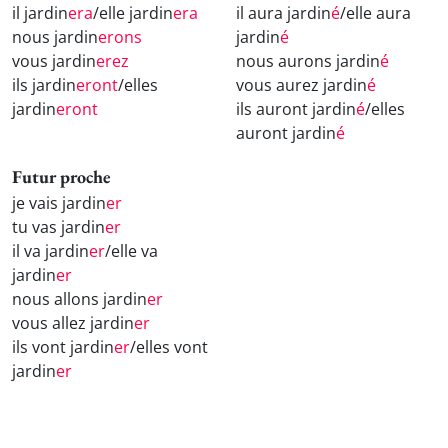
il jardin
era
/elle jardin
era
il aura jardin
é
/elle aura
nous jardin
erons
jardin
é
vous jardin
erez
nous aurons jardin
é
ils jardin
eront
/elles
vous aurez jardin
é
jardin
eront
ils auront jardin
é
/elles
auront jardin
é
Futur proche
je vais jardin
er
tu vas jardin
er
il va jardin
er
/elle va
jardin
er
nous allons jardin
er
vous allez jardin
er
ils vont jardin
er
/elles vont
jardin
er