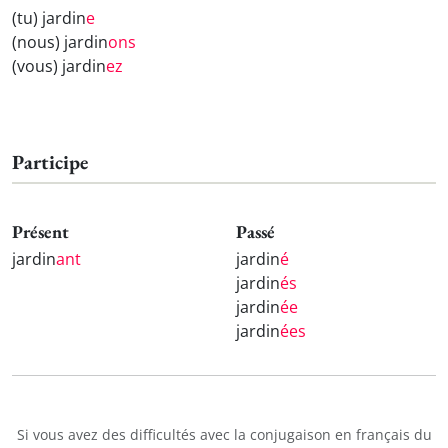
(tu) jardin
e
(nous) jardin
ons
(vous) jardin
ez
Participe
Présent
Passé
jardin
ant
jardin
é
jardin
és
jardin
ée
jardin
ées
Si vous avez des difficultés avec la conjugaison en français du