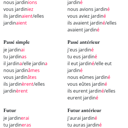
nous jardin
ions
jardin
é
vous jardin
iez
nous avions jardin
é
ils jardin
aient
/elles
vous aviez jardin
é
jardin
aient
ils avaient jardin
é
/elles
avaient jardin
é
Passé simple
Passé antérieur
je jardin
ai
j'eus jardin
é
tu jardin
as
tu eus jardin
é
il jardin
a
/elle jardin
a
il eut jardin
é
/elle eut
nous jardin
âmes
jardin
é
vous jardin
âtes
nous eûmes jardin
é
ils jardin
èrent
/elles
vous eûtes jardin
é
jardin
èrent
ils eurent jardin
é
/elles
eurent jardin
é
Futur
Futur antérieur
je jardin
erai
j'aurai jardin
é
tu jardin
eras
tu auras jardin
é