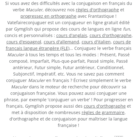
Si vous avez des difficultés avec la conjugaison en français du
verbe
Maculer
, découvrez nos
règles d'orthographe
et
progressez en orthographe
avec Frantastique !
Vatefaireconjuguer est un conjugueur en ligne gratuit édité
par Gymglish qui propose des cours de langues en ligne
fun
,
concis et personnalisés :
cours d'anglais
,
cours d'orthographe
,
cours d'espagnol
,
cours d'allemand
,
cours d'italien
,
cours de
français langue étrangère (FLE)
... Conjuguez le verbe français
Maculer
à tous les temps et tous les modes : Présent, Passé
composé, Imparfait, Plus-que-parfait, Passé simple, Passé
antérieur, Futur simple, Futur antérieur, Conditionnel,
Subjonctif, Impératif, etc. Vous ne savez pas comment
conjuguer
Maculer
en français ? Écrivez simplement le verbe
Maculer
dans le moteur de recherche pour découvrir sa
conjugaison française. Vous pouvez aussi conjuguer une
phrase, par exemple 'conjuguer un verbe' ! Pour progresser en
français, Gymglish propose aussi des
cours d'orthographe
et
met à disposition de nombreuses
règles de grammaire
,
d'orthographe et de conjugaison pour maîtriser la langue
française !