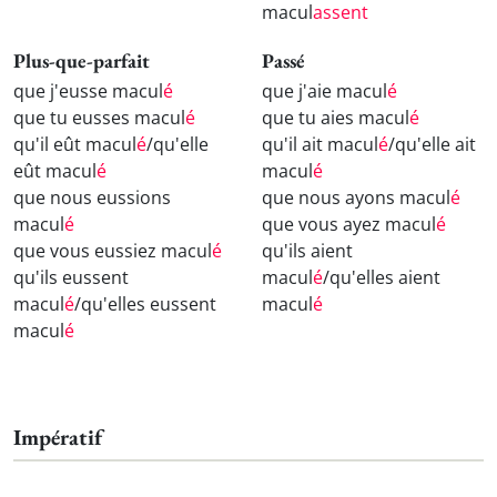
macul
assent
Plus-que-parfait
Passé
que j'eusse macul
é
que j'aie macul
é
que tu eusses macul
é
que tu aies macul
é
qu'il eût macul
é
/qu'elle
qu'il ait macul
é
/qu'elle ait
eût macul
é
macul
é
que nous eussions
que nous ayons macul
é
macul
é
que vous ayez macul
é
que vous eussiez macul
é
qu'ils aient
qu'ils eussent
macul
é
/qu'elles aient
macul
é
/qu'elles eussent
macul
é
macul
é
Impératif