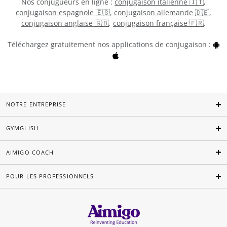
Nos conjugueurs en ligne :
conjugaison italienne 🇮🇹
,
conjugaison espagnole 🇪🇸
,
conjugaison allemande 🇩🇪
,
conjugaison anglaise 🇬🇧
,
conjugaison française 🇫🇷
.
Téléchargez gratuitement nos applications de conjugaison :
NOTRE ENTREPRISE
GYMGLISH
AIMIGO COACH
POUR LES PROFESSIONNELS