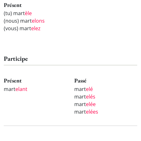
Présent
(tu) mart
èle
(nous) mart
elons
(vous) mart
elez
Participe
Présent
Passé
mart
elant
mart
elé
mart
elés
mart
elée
mart
elées