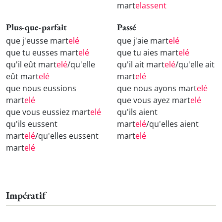
mart
elassent
Plus-que-parfait
Passé
que j'eusse mart
elé
que j'aie mart
elé
que tu eusses mart
elé
que tu aies mart
elé
qu'il eût mart
elé
/qu'elle
qu'il ait mart
elé
/qu'elle ait
eût mart
elé
mart
elé
que nous eussions
que nous ayons mart
elé
mart
elé
que vous ayez mart
elé
que vous eussiez mart
elé
qu'ils aient
qu'ils eussent
mart
elé
/qu'elles aient
mart
elé
/qu'elles eussent
mart
elé
mart
elé
Impératif