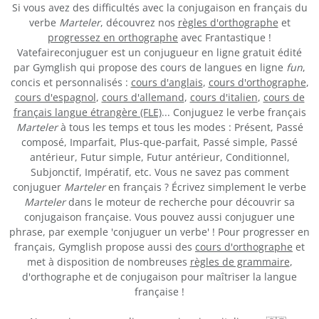
Si vous avez des difficultés avec la conjugaison en français du
verbe
Marteler
, découvrez nos
règles d'orthographe
et
progressez en orthographe
avec Frantastique !
Vatefaireconjuguer est un conjugueur en ligne gratuit édité
par Gymglish qui propose des cours de langues en ligne
fun
,
concis et personnalisés :
cours d'anglais
,
cours d'orthographe
,
cours d'espagnol
,
cours d'allemand
,
cours d'italien
,
cours de
français langue étrangère (FLE)
... Conjuguez le verbe français
Marteler
à tous les temps et tous les modes : Présent, Passé
composé, Imparfait, Plus-que-parfait, Passé simple, Passé
antérieur, Futur simple, Futur antérieur, Conditionnel,
Subjonctif, Impératif, etc. Vous ne savez pas comment
conjuguer
Marteler
en français ? Écrivez simplement le verbe
Marteler
dans le moteur de recherche pour découvrir sa
conjugaison française. Vous pouvez aussi conjuguer une
phrase, par exemple 'conjuguer un verbe' ! Pour progresser en
français, Gymglish propose aussi des
cours d'orthographe
et
met à disposition de nombreuses
règles de grammaire
,
d'orthographe et de conjugaison pour maîtriser la langue
française !