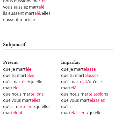
nous eussions mart
elé
vous eussiez mart
elé
ils eussent mart
elé
/elles
eussent mart
elé
Subjonctif
Présent
Imparfait
que je mart
èle
que je mart
elasse
que tu mart
èles
que tu mart
elasses
qu'il mart
èle
/qu'elle
qu'il mart
elât
/qu'elle
mart
èle
mart
elât
que nous mart
elions
que nous mart
elassions
que vous mart
eliez
que vous mart
elassiez
qu'ils mart
èlent
/qu'elles
qu'ils
mart
èlent
mart
elassent
/qu'elles