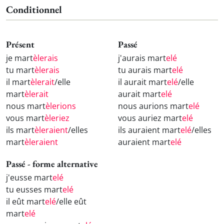
Conditionnel
Présent
Passé
je mart
èlerais
j'aurais mart
elé
tu mart
èlerais
tu aurais mart
elé
il mart
èlerait
/elle
il aurait mart
elé
/elle
mart
èlerait
aurait mart
elé
nous mart
èlerions
nous aurions mart
elé
vous mart
èleriez
vous auriez mart
elé
ils mart
èleraient
/elles
ils auraient mart
elé
/elles
mart
èleraient
auraient mart
elé
Passé - forme alternative
j'eusse mart
elé
tu eusses mart
elé
il eût mart
elé
/elle eût
mart
elé