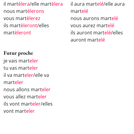
il mart
èlera
/elle mart
èlera
il aura mart
elé
/elle aura
nous mart
èlerons
mart
elé
vous mart
èlerez
nous aurons mart
elé
ils mart
èleront
/elles
vous aurez mart
elé
mart
èleront
ils auront mart
elé
/elles
auront mart
elé
Futur proche
je vais mart
eler
tu vas mart
eler
il va mart
eler
/elle va
mart
eler
nous allons mart
eler
vous allez mart
eler
ils vont mart
eler
/elles
vont mart
eler