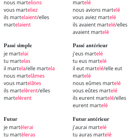
nous mart
elions
mart
elé
vous mart
eliez
nous avions mart
elé
ils mart
elaient
/elles
vous aviez mart
elé
mart
elaient
ils avaient mart
elé
/elles
avaient mart
elé
Passé simple
Passé antérieur
je mart
elai
j'eus mart
elé
tu mart
elas
tu eus mart
elé
il mart
ela
/elle mart
ela
il eut mart
elé
/elle eut
nous mart
elâmes
mart
elé
vous mart
elâtes
nous eûmes mart
elé
ils mart
elèrent
/elles
vous eûtes mart
elé
mart
elèrent
ils eurent mart
elé
/elles
eurent mart
elé
Futur
Futur antérieur
je mart
èlerai
j'aurai mart
elé
tu mart
èleras
tu auras mart
elé