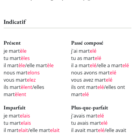
Indicatif
Présent
Passé composé
je mart
èle
j'ai mart
elé
tu mart
èles
tu as mart
elé
il mart
èle
/elle mart
èle
il a mart
elé
/elle a mart
elé
nous mart
elons
nous avons mart
elé
vous mart
elez
vous avez mart
elé
ils mart
èlent
/elles
ils ont mart
elé
/elles ont
mart
èlent
mart
elé
Imparfait
Plus-que-parfait
je mart
elais
j'avais mart
elé
tu mart
elais
tu avais mart
elé
il mart
elait
/elle mart
elait
il avait mart
elé
/elle avait