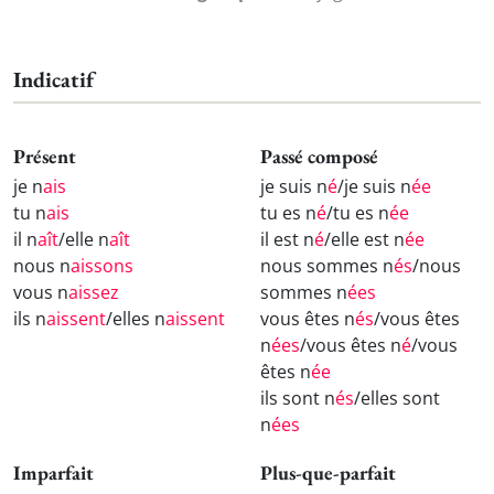
Indicatif
Présent
Passé composé
je n
ais
je suis n
é
/je suis n
ée
tu n
ais
tu es n
é
/tu es n
ée
il n
aît
/elle n
aît
il est n
é
/elle est n
ée
nous n
aissons
nous sommes n
és
/nous
vous n
aissez
sommes n
ées
ils n
aissent
/elles n
aissent
vous êtes n
és
/vous êtes
n
ées
/vous êtes n
é
/vous
êtes n
ée
ils sont n
és
/elles sont
n
ées
Imparfait
Plus-que-parfait