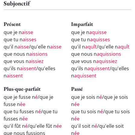
Subjonctif
Présent
Imparfait
que je n
aisse
que je n
aquisse
que tu n
aisses
que tu n
aquisses
qu'il n
aisse
/qu'elle n
aisse
qu'il n
aquît
/qu'elle n
aquît
que nous n
aissions
que nous n
aquissions
que vous n
aissiez
que vous n
aquissiez
qu'ils n
aissent
/qu'elles
qu'ils n
aquissent
/qu'elles
n
aissent
n
aquissent
Plus-que-parfait
Passé
que je fusse n
é
/que je
que je sois n
é
/que je sois
fusse n
ée
n
ée
que tu fusses n
é
/que tu
que tu sois n
é
/que tu sois
fusses n
ée
n
ée
qu'il fût n
é
/qu'elle fût n
ée
qu'il soit n
é
/qu'elle soit
que nous fussions
n
ée