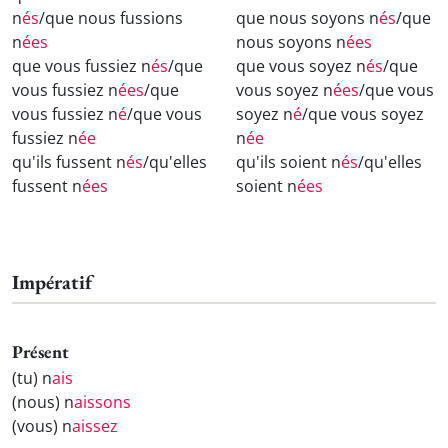
n
és
/que nous fussions
que nous soyons n
és
/que
n
ées
nous soyons n
ées
que vous fussiez n
és
/que
que vous soyez n
és
/que
vous fussiez n
ées
/que
vous soyez n
ées
/que vous
vous fussiez n
é
/que vous
soyez n
é
/que vous soyez
fussiez n
ée
n
ée
qu'ils fussent n
és
/qu'elles
qu'ils soient n
és
/qu'elles
fussent n
ées
soient n
ées
Impératif
Présent
(tu) n
ais
(nous) n
aissons
(vous) n
aissez