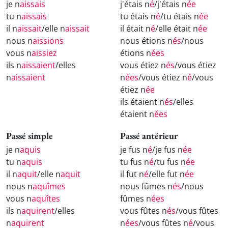
je n
aissais
j'étais n
é
/j'étais n
ée
tu n
aissais
tu étais n
é
/tu étais n
ée
il n
aissait
/elle n
aissait
il était n
é
/elle était n
ée
nous n
aissions
nous étions n
és
/nous
vous n
aissiez
étions n
ées
ils n
aissaient
/elles
vous étiez n
és
/vous étiez
n
aissaient
n
ées
/vous étiez n
é
/vous
étiez n
ée
ils étaient n
és
/elles
étaient n
ées
Passé simple
Passé antérieur
je n
aquis
je fus n
é
/je fus n
ée
tu n
aquis
tu fus n
é
/tu fus n
ée
il n
aquit
/elle n
aquit
il fut n
é
/elle fut n
ée
nous n
aquîmes
nous fûmes n
és
/nous
vous n
aquîtes
fûmes n
ées
ils n
aquirent
/elles
vous fûtes n
és
/vous fûtes
n
aquirent
n
ées
/vous fûtes n
é
/vous