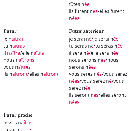
fûtes n
ée
ils furent n
és
/elles furent
n
ées
Futur
Futur antérieur
je n
aîtrai
je serai n
é
/je serai n
ée
tu n
aîtras
tu seras n
é
/tu seras n
ée
il n
aîtra
/elle n
aîtra
il sera n
é
/elle sera n
ée
nous n
aîtrons
nous serons n
és
/nous
vous n
aîtrez
serons n
ées
ils n
aîtront
/elles n
aîtront
vous serez n
és
/vous serez
n
ées
/vous serez n
é
/vous
serez n
ée
ils seront n
és
/elles seront
n
ées
Futur proche
je vais n
aître
tu vas n
aître