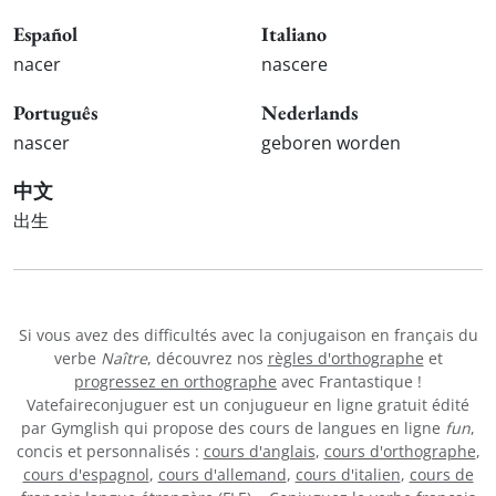
Español
Italiano
nacer
nascere
Português
Nederlands
nascer
geboren worden
中文
出生
Si vous avez des difficultés avec la conjugaison en français du
verbe
Naître
, découvrez nos
règles d'orthographe
et
progressez en orthographe
avec Frantastique !
Vatefaireconjuguer est un conjugueur en ligne gratuit édité
par Gymglish qui propose des cours de langues en ligne
fun
,
concis et personnalisés :
cours d'anglais
,
cours d'orthographe
,
cours d'espagnol
,
cours d'allemand
,
cours d'italien
,
cours de