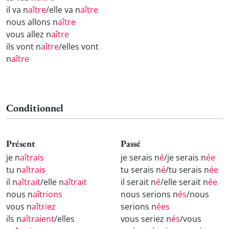
il va n
aître
/elle va n
aître
nous allons n
aître
vous allez n
aître
ils vont n
aître
/elles vont
n
aître
Conditionnel
Présent
Passé
je n
aîtrais
je serais n
é
/je serais n
ée
tu n
aîtrais
tu serais n
é
/tu serais n
ée
il n
aîtrait
/elle n
aîtrait
il serait n
é
/elle serait n
ée
nous n
aîtrions
nous serions n
és
/nous
vous n
aîtriez
serions n
ées
ils n
aîtraient
/elles
vous seriez n
és
/vous