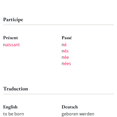
Participe
Présent
Passé
n
aissant
n
é
n
és
n
ée
n
ées
Traduction
English
Deutsch
to be born
geboren werden