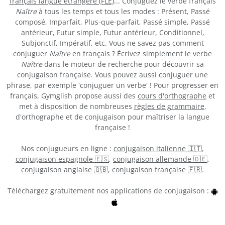
français langue étrangère (FLE)
... Conjuguez le verbe français
Naître
à tous les temps et tous les modes : Présent, Passé
composé, Imparfait, Plus-que-parfait, Passé simple, Passé
antérieur, Futur simple, Futur antérieur, Conditionnel,
Subjonctif, Impératif, etc. Vous ne savez pas comment
conjuguer
Naître
en français ? Écrivez simplement le verbe
Naître
dans le moteur de recherche pour découvrir sa
conjugaison française. Vous pouvez aussi conjuguer une
phrase, par exemple 'conjuguer un verbe' ! Pour progresser en
français, Gymglish propose aussi des
cours d'orthographe
et
met à disposition de nombreuses
règles de grammaire
,
d'orthographe et de conjugaison pour maîtriser la langue
française !
Nos conjugueurs en ligne :
conjugaison italienne 🇮🇹
,
conjugaison espagnole 🇪🇸
,
conjugaison allemande 🇩🇪
,
conjugaison anglaise 🇬🇧
,
conjugaison française 🇫🇷
.
Téléchargez gratuitement nos applications de conjugaison :