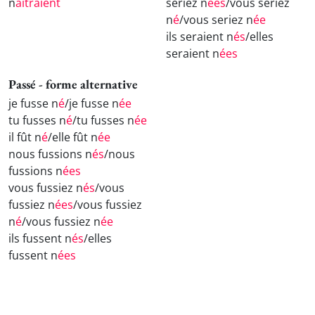
n
aîtraient
seriez n
ées
/vous seriez
n
é
/vous seriez n
ée
ils seraient n
és
/elles
seraient n
ées
Passé - forme alternative
je fusse n
é
/je fusse n
ée
tu fusses n
é
/tu fusses n
ée
il fût n
é
/elle fût n
ée
nous fussions n
és
/nous
fussions n
ées
vous fussiez n
és
/vous
fussiez n
ées
/vous fussiez
n
é
/vous fussiez n
ée
ils fussent n
és
/elles
fussent n
ées