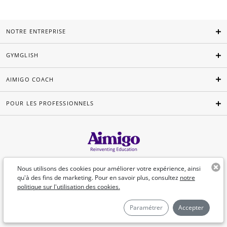
NOTRE ENTREPRISE
GYMGLISH
AIMIGO COACH
POUR LES PROFESSIONNELS
Français
Nous utilisons des cookies pour améliorer votre expérience, ainsi
qu'à des fins de marketing. Pour en savoir plus, consultez
notre
politique sur l'utilisation des cookies.
©Aimigo 2026
Paramétrer
Accepter