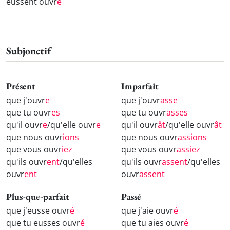
eussent ouvr
é
Subjonctif
Présent
Imparfait
que j'ouvr
e
que j'ouvr
asse
que tu ouvr
es
que tu ouvr
asses
qu'il ouvr
e
/qu'elle ouvr
e
qu'il ouvr
ât
/qu'elle ouvr
ât
que nous ouvr
ions
que nous ouvr
assions
que vous ouvr
iez
que vous ouvr
assiez
qu'ils ouvr
ent
/qu'elles
qu'ils ouvr
assent
/qu'elles
ouvr
ent
ouvr
assent
Plus-que-parfait
Passé
que j'eusse ouvr
é
que j'aie ouvr
é
que tu eusses ouvr
é
que tu aies ouvr
é