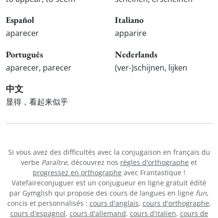
Español
Italiano
aparecer
apparire
Português
Nederlands
aparecer, parecer
(ver-)schijnen, lijken
中文
显得，看起来似乎
Si vous avez des difficultés avec la conjugaison en français du
verbe
Paraître
, découvrez nos
règles d'orthographe
et
progressez en orthographe
avec Frantastique !
Vatefaireconjuguer est un conjugueur en ligne gratuit édité
par Gymglish qui propose des cours de langues en ligne
fun
,
concis et personnalisés :
cours d'anglais
,
cours d'orthographe
,
cours d'espagnol
,
cours d'allemand
,
cours d'italien
,
cours de