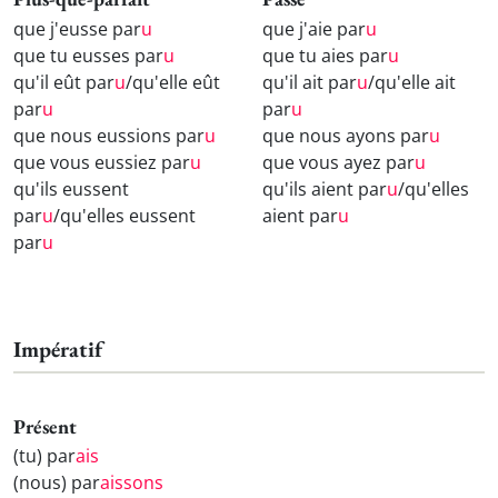
que j'eusse par
u
que j'aie par
u
que tu eusses par
u
que tu aies par
u
qu'il eût par
u
/qu'elle eût
qu'il ait par
u
/qu'elle ait
par
u
par
u
que nous eussions par
u
que nous ayons par
u
que vous eussiez par
u
que vous ayez par
u
qu'ils eussent
qu'ils aient par
u
/qu'elles
par
u
/qu'elles eussent
aient par
u
par
u
Impératif
Présent
(tu) par
ais
(nous) par
aissons