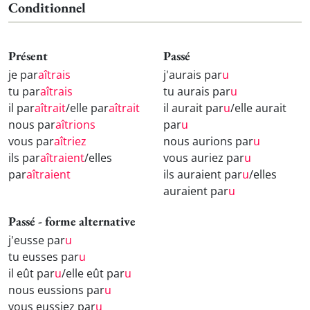
Conditionnel
Présent
Passé
je par
aîtrais
j'aurais par
u
tu par
aîtrais
tu aurais par
u
il par
aîtrait
/elle par
aîtrait
il aurait par
u
/elle aurait
nous par
aîtrions
par
u
vous par
aîtriez
nous aurions par
u
ils par
aîtraient
/elles
vous auriez par
u
par
aîtraient
ils auraient par
u
/elles
auraient par
u
Passé - forme alternative
j'eusse par
u
tu eusses par
u
il eût par
u
/elle eût par
u
nous eussions par
u
vous eussiez par
u