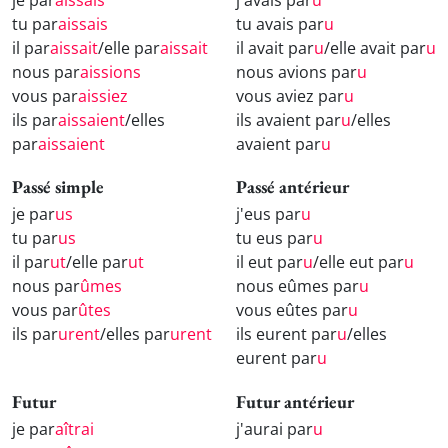
tu par
aissais
tu avais par
u
il par
aissait
/elle par
aissait
il avait par
u
/elle avait par
u
nous par
aissions
nous avions par
u
vous par
aissiez
vous aviez par
u
ils par
aissaient
/elles
ils avaient par
u
/elles
par
aissaient
avaient par
u
Passé simple
Passé antérieur
je par
us
j'eus par
u
tu par
us
tu eus par
u
il par
ut
/elle par
ut
il eut par
u
/elle eut par
u
nous par
ûmes
nous eûmes par
u
vous par
ûtes
vous eûtes par
u
ils par
urent
/elles par
urent
ils eurent par
u
/elles
eurent par
u
Futur
Futur antérieur
je par
aîtrai
j'aurai par
u