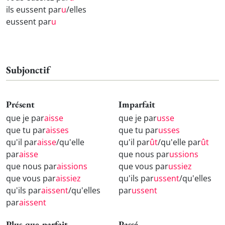
ils eussent par
u
/elles
eussent par
u
Subjonctif
Présent
Imparfait
que je par
aisse
que je par
usse
que tu par
aisses
que tu par
usses
qu'il par
aisse
/qu'elle
qu'il par
ût
/qu'elle par
ût
par
aisse
que nous par
ussions
que nous par
aissions
que vous par
ussiez
que vous par
aissiez
qu'ils par
ussent
/qu'elles
qu'ils par
aissent
/qu'elles
par
ussent
par
aissent
Plus-que-parfait
Passé