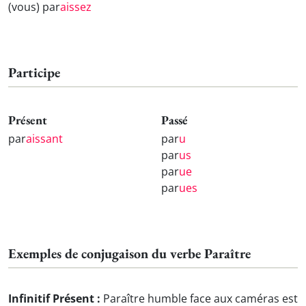
(vous) par
aissez
Participe
Présent
Passé
par
aissant
par
u
par
us
par
ue
par
ues
Exemples de conjugaison du verbe Paraître
Infinitif Présent :
Paraître humble face aux caméras est