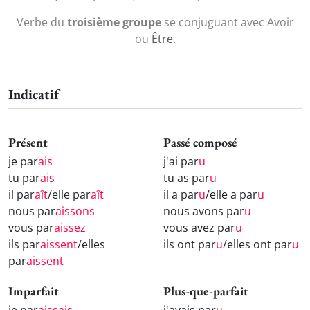
Verbe du
troisième groupe
se conjuguant avec Avoir
ou
Être
.
Indicatif
Présent
Passé composé
je par
ais
j'ai par
u
tu par
ais
tu as par
u
il par
aît
/elle par
aît
il a par
u
/elle a par
u
nous par
aissons
nous avons par
u
vous par
aissez
vous avez par
u
ils par
aissent
/elles
ils ont par
u
/elles ont par
u
par
aissent
Imparfait
Plus-que-parfait
je par
aissais
j'avais par
u