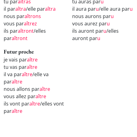
tu par
aîtras
tu auras par
u
il par
aîtra
/elle par
aîtra
il aura par
u
/elle aura par
u
nous par
aîtrons
nous aurons par
u
vous par
aîtrez
vous aurez par
u
ils par
aîtront
/elles
ils auront par
u
/elles
par
aîtront
auront par
u
Futur proche
je vais par
aître
tu vas par
aître
il va par
aître
/elle va
par
aître
nous allons par
aître
vous allez par
aître
ils vont par
aître
/elles vont
par
aître